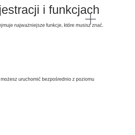
estracji i funkcjach
jmuje najważniejsze funkcje, które musisz znać.
rą możesz uruchomić bezpośrednio z poziomu