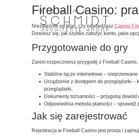
Fireball Casino: pra
Niezależnie od tego, czy odwiedzasz
Casino Fir
Dowiesz się, jak szybko założyć konto, jakie opcj
Przygotowanie do gry
Zanim rozpoczniesz przygodę z Fireball Casino,
Stabilne łącze internetowe – nieprzerwane
Urządzenie z dostępem do przeglądarki – 
przeglądarki.
Dokumenty tożsamości – przygotuj dowód os
Odpowiednia metoda płatności – sprawdź p
Jak się zarejestrować
Rejestracja w Fireball Casino jest prosta i zajmu