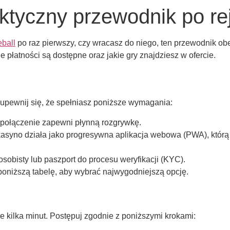
ktyczny przewodnik po rej
eball
po raz pierwszy, czy wracasz do niego, ten przewodnik obe
e płatności są dostępne oraz jakie gry znajdziesz w ofercie.
 upewnij się, że spełniasz poniższe wymagania:
 połączenie zapewni płynną rozgrywkę.
kasyno działa jako progresywna aplikacja webowa (PWA), któ
obisty lub paszport do procesu weryfikacji (KYC).
oniższą tabelę, aby wybrać najwygodniejszą opcję.
je kilka minut. Postępuj zgodnie z poniższymi krokami: