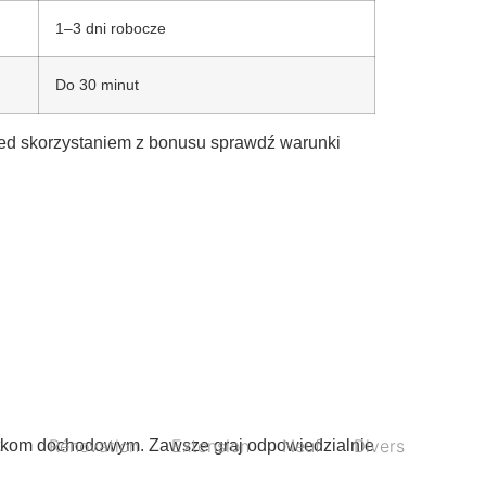
1–3 dni robocze
Do 30 minut
ed skorzystaniem z bonusu sprawdź warunki
Rénovation
Extension
Neuf
Divers
datkom dochodowym. Zawsze graj odpowiedzialnie