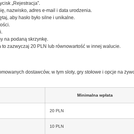
ycisk „Rejestracja”.
ę, nazwisko, adres e-mail i data urodzenia.
aj, aby hasło było silne i unikalne.
ości.
i.
any na podaną skrzynkę.
 to zazwyczaj 20 PLN lub równowartość w innej walucie.
nomowanych dostawców, w tym sloty, gry stołowe i opcje na żyw
Minimalna wpłata
20 PLN
10 PLN