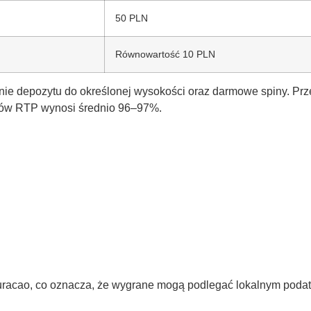
50 PLN
Równowartość 10 PLN
ie depozytu do określonej wysokości oraz darmowe spiny. Prz
otów RTP wynosi średnio 96–97%.
ji Curacao, co oznacza, że wygrane mogą podlegać lokalnym po