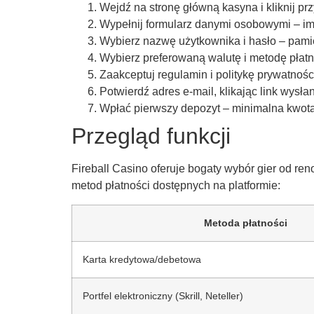
Wejdź na stronę główną kasyna i kliknij prz
Wypełnij formularz danymi osobowymi – imi
Wybierz nazwę użytkownika i hasło – pamięt
Wybierz preferowaną walutę i metodę płatn
Zaakceptuj regulamin i politykę prywatnośc
Potwierdź adres e-mail, klikając link wysł
Wpłać pierwszy depozyt – minimalna kwota
Przegląd funkcji
Fireball Casino oferuje bogaty wybór gier od re
metod płatności dostępnych na platformie:
Metoda płatności
Karta kredytowa/debetowa
Portfel elektroniczny (Skrill, Neteller)