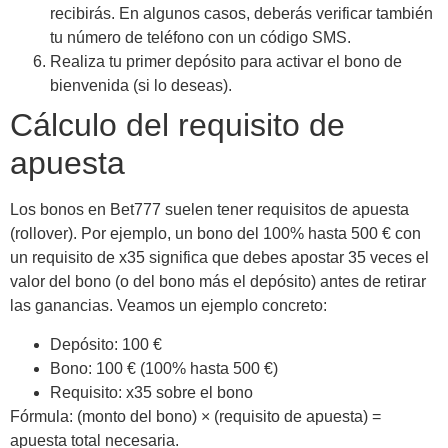
recibirás. En algunos casos, deberás verificar también
tu número de teléfono con un código SMS.
Realiza tu primer depósito para activar el bono de
bienvenida (si lo deseas).
Cálculo del requisito de
apuesta
Los bonos en Bet777 suelen tener requisitos de apuesta
(rollover). Por ejemplo, un bono del 100% hasta 500 € con
un requisito de x35 significa que debes apostar 35 veces el
valor del bono (o del bono más el depósito) antes de retirar
las ganancias. Veamos un ejemplo concreto:
Depósito: 100 €
Bono: 100 € (100% hasta 500 €)
Requisito: x35 sobre el bono
Fórmula: (monto del bono) × (requisito de apuesta) =
apuesta total necesaria.