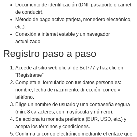
Documento de identificación (DNI, pasaporte o carnet
de conducir).
Método de pago activo (tarjeta, monedero electrónico,
etc.).
Conexión a internet estable y un navegador
actualizado.
Registro paso a paso
Accede al sitio web oficial de Bet777 y haz clic en
“Registrarse”.
Completa el formulario con tus datos personales:
nombre, fecha de nacimiento, dirección, correo y
teléfono.
Elige un nombre de usuario y una contraseña segura
(mín. 8 caracteres, con mayúscula y número).
Selecciona tu moneda preferida (EUR, USD, etc.) y
acepta los términos y condiciones.
Confirma tu correo electrónico mediante el enlace que