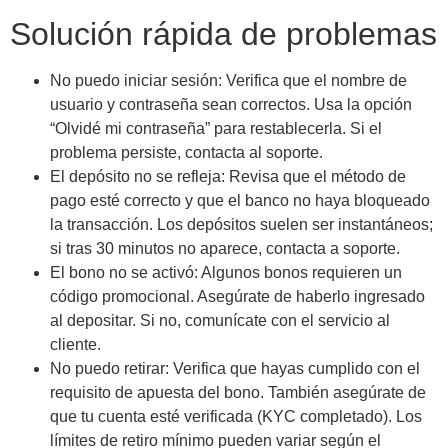
Solución rápida de problemas
No puedo iniciar sesión:
Verifica que el nombre de
usuario y contraseña sean correctos. Usa la opción
“Olvidé mi contraseña” para restablecerla. Si el
problema persiste, contacta al soporte.
El depósito no se refleja:
Revisa que el método de
pago esté correcto y que el banco no haya bloqueado
la transacción. Los depósitos suelen ser instantáneos;
si tras 30 minutos no aparece, contacta a soporte.
El bono no se activó:
Algunos bonos requieren un
código promocional. Asegúrate de haberlo ingresado
al depositar. Si no, comunícate con el servicio al
cliente.
No puedo retirar:
Verifica que hayas cumplido con el
requisito de apuesta del bono. También asegúrate de
que tu cuenta esté verificada (KYC completado). Los
límites de retiro mínimo pueden variar según el