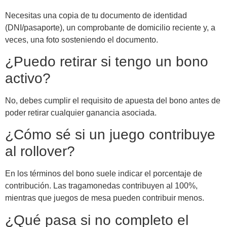
Necesitas una copia de tu documento de identidad
(DNI/pasaporte), un comprobante de domicilio reciente y, a
veces, una foto sosteniendo el documento.
¿Puedo retirar si tengo un bono
activo?
No, debes cumplir el requisito de apuesta del bono antes de
poder retirar cualquier ganancia asociada.
¿Cómo sé si un juego contribuye
al rollover?
En los términos del bono suele indicar el porcentaje de
contribución. Las tragamonedas contribuyen al 100%,
mientras que juegos de mesa pueden contribuir menos.
¿Qué pasa si no completo el