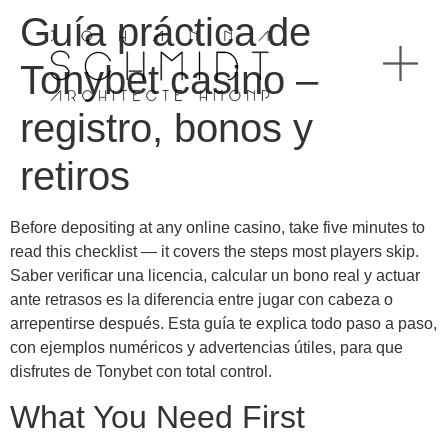
Guía práctica de
Tonybet casino –
registro, bonos y
retiros
Before depositing at any online casino, take five minutes to
read this checklist — it covers the steps most players skip.
Saber verificar una licencia, calcular un bono real y actuar
ante retrasos es la diferencia entre jugar con cabeza o
arrepentirse después. Esta guía te explica todo paso a paso,
con ejemplos numéricos y advertencias útiles, para que
disfrutes de Tonybet con total control.
What You Need First