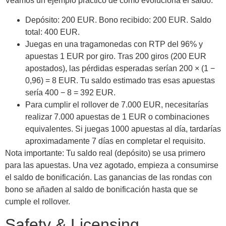
Veamos un ejemplo práctico de cómo evoluciona el saldo:
Depósito: 200 EUR. Bono recibido: 200 EUR. Saldo
total: 400 EUR.
Juegas en una tragamonedas con RTP del 96% y
apuestas 1 EUR por giro. Tras 200 giros (200 EUR
apostados), las pérdidas esperadas serían 200 × (1 −
0,96) = 8 EUR. Tu saldo estimado tras esas apuestas
sería 400 − 8 = 392 EUR.
Para cumplir el rollover de 7.000 EUR, necesitarías
realizar 7.000 apuestas de 1 EUR o combinaciones
equivalentes. Si juegas 1000 apuestas al día, tardarías
aproximadamente 7 días en completar el requisito.
Nota importante: Tu saldo real (depósito) se usa primero
para las apuestas. Una vez agotado, empieza a consumirse
el saldo de bonificación. Las ganancias de las rondas con
bono se añaden al saldo de bonificación hasta que se
cumple el rollover.
Safety & Licensing