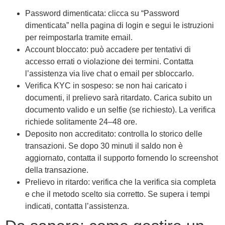
Password dimenticata:
clicca su “Password
dimenticata” nella pagina di login e segui le istruzioni
per reimpostarla tramite email.
Account bloccato:
può accadere per tentativi di
accesso errati o violazione dei termini. Contatta
l’assistenza via live chat o email per sbloccarlo.
Verifica KYC in sospeso:
se non hai caricato i
documenti, il prelievo sarà ritardato. Carica subito un
documento valido e un selfie (se richiesto). La verifica
richiede solitamente 24–48 ore.
Deposito non accreditato:
controlla lo storico delle
transazioni. Se dopo 30 minuti il saldo non è
aggiornato, contatta il supporto fornendo lo screenshot
della transazione.
Prelievo in ritardo:
verifica che la verifica sia completa
e che il metodo scelto sia corretto. Se supera i tempi
indicati, contatta l’assistenza.