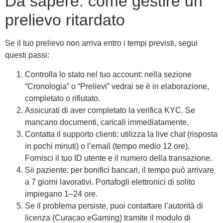
Da sapere: come gestire un
prelievo ritardato
Se il tuo prelievo non arriva entro i tempi previsti, segui
questi passi:
Controlla lo stato nel tuo account: nella sezione
“Cronologia” o “Prelievi” vedrai se è in elaborazione,
completato o rifiutato.
Assicurati di aver completato la verifica KYC. Se
mancano documenti, caricali immediatamente.
Contatta il supporto clienti: utilizza la live chat (risposta
in pochi minuti) o l’email (tempo medio 12 ore).
Fornisci il tuo ID utente e il numero della transazione.
Sii paziente: per bonifici bancari, il tempo può arrivare
a 7 giorni lavorativi. Portafogli elettronici di solito
impiegano 1–24 ore.
Se il problema persiste, puoi contattare l’autorità di
licenza (Curacao eGaming) tramite il modulo di