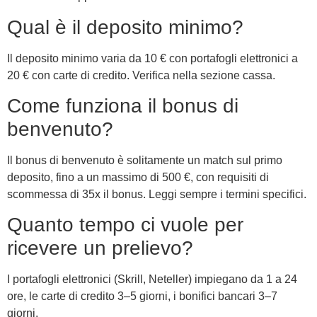
Qual è il deposito minimo?
Il deposito minimo varia da 10 € con portafogli elettronici a
20 € con carte di credito. Verifica nella sezione cassa.
Come funziona il bonus di
benvenuto?
Il bonus di benvenuto è solitamente un match sul primo
deposito, fino a un massimo di 500 €, con requisiti di
scommessa di 35x il bonus. Leggi sempre i termini specifici.
Quanto tempo ci vuole per
ricevere un prelievo?
I portafogli elettronici (Skrill, Neteller) impiegano da 1 a 24
ore, le carte di credito 3–5 giorni, i bonifici bancari 3–7
giorni.