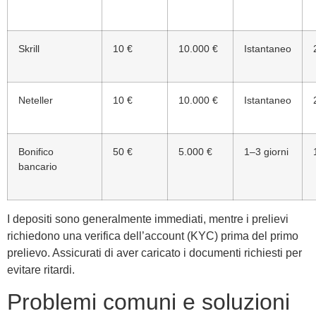
Skrill
10 €
10.000 €
Istantaneo
Neteller
10 €
10.000 €
Istantaneo
Bonifico
50 €
5.000 €
1–3 giorni
bancario
I depositi sono generalmente immediati, mentre i prelievi
richiedono una verifica dell’account (KYC) prima del primo
prelievo. Assicurati di aver caricato i documenti richiesti per
evitare ritardi.
Problemi comuni e soluzioni