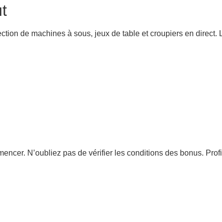
t
tion de machines à sous, jeux de table et croupiers en direct. 
cer. N’oubliez pas de vérifier les conditions des bonus. Profi