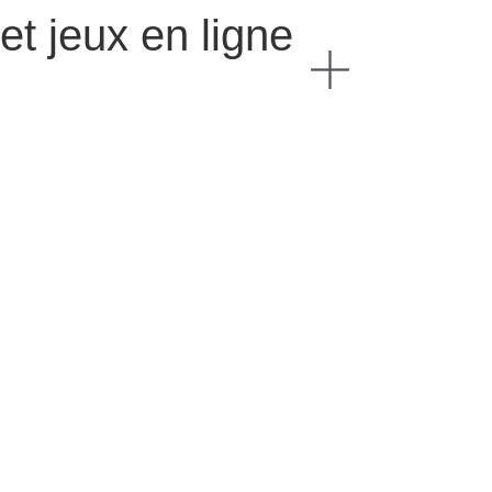
et jeux en ligne