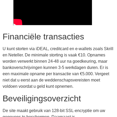
Financiële transacties
U kunt storten via iDEAL, creditcard en e-wallets zoals Skrill
en Neteller. De minimale storting is vaak €10. Opnames
worden verwerkt binnen 24-48 uur na goedkeuring, maar
bankoverschrijvingen kunnen 3-5 werkdagen duren. Er is
een maximale opname per transactie van €5.000. Vergeet
niet dat u eerst aan de weddenschapsvereisten moet
voldoen voordat u geld kunt opnemen.
Beveiligingsoverzicht
De site maakt gebruik van 128-bit SSL-encryptie om uw
gegevens te beschermen. Daarnaast is