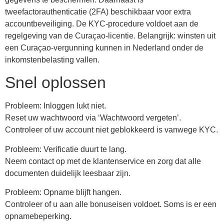
tweefactorauthenticatie (2FA) beschikbaar voor extra
accountbeveiliging. De KYC-procedure voldoet aan de
regelgeving van de Curaçao-licentie. Belangrijk: winsten uit
een Curaçao-vergunning kunnen in Nederland onder de
inkomstenbelasting vallen.
Snel oplossen
Probleem:
Inloggen lukt niet.
Reset uw wachtwoord via ‘Wachtwoord vergeten’.
Controleer of uw account niet geblokkeerd is vanwege KYC.
Probleem:
Verificatie duurt te lang.
Neem contact op met de klantenservice en zorg dat alle
documenten duidelijk leesbaar zijn.
Probleem:
Opname blijft hangen.
Controleer of u aan alle bonuseisen voldoet. Soms is er een
opnamebeperking.