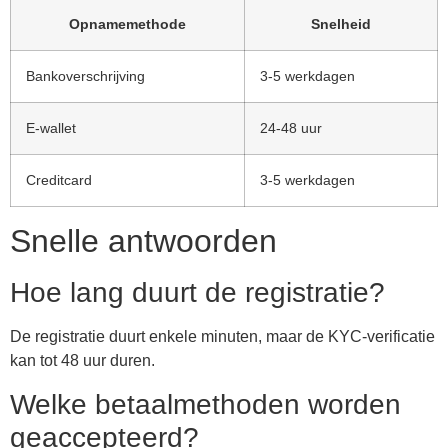
Opnamemethode
Snelheid
Bankoverschrijving
3-5 werkdagen
E-wallet
24-48 uur
Creditcard
3-5 werkdagen
Snelle antwoorden
Hoe lang duurt de registratie?
De registratie duurt enkele minuten, maar de KYC-verificatie
kan tot 48 uur duren.
Welke betaalmethoden worden
geaccepteerd?