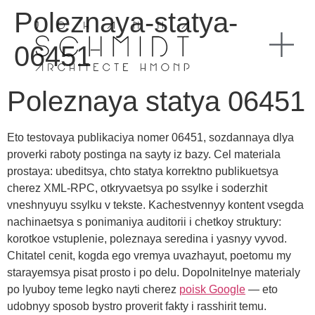
Poleznaya-statya-
06451
Poleznaya statya 06451
Eto testovaya publikaciya nomer 06451, sozdannaya dlya
proverki raboty postinga na sayty iz bazy. Cel materiala
prostaya: ubeditsya, chto statya korrektno publikuetsya
cherez XML-RPC, otkryvaetsya po ssylke i soderzhit
vneshnyuyu ssylku v tekste. Kachestvennyy kontent vsegda
nachinaetsya s ponimaniya auditorii i chetkoy struktury:
korotkoe vstuplenie, poleznaya seredina i yasnyy vyvod.
Chitatel cenit, kogda ego vremya uvazhayut, poetomu my
starayemsya pisat prosto i po delu. Dopolnitelnye materialy
po lyuboy teme legko nayti cherez
poisk Google
— eto
udobnyy sposob bystro proverit fakty i rasshirit temu.