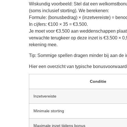
Wiskundig voorbeeld:
Stel dat een welkomstbonus
(soms inclusief storting). We berekenen:
Formule: (bonusbedrag) × (inzetvereiste) = benod
In cijfers: €100 × 35 = €3.500.
Je moet voor €3.500 aan weddenschappen plaats
verwachte terugkeer op deze inzet is €3.500 × 0,9
rekening mee.
Tip: Sommige spellen dragen minder bij aan de i
Hier een overzicht van typische bonusvoorwaard
Conditie
Inzetvereiste
Minimale storting
Maximale inzet tijdens bonus