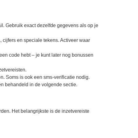
il. Gebruik exact dezelfde gegevens als op je
 cijfers en speciale tekens. Activeer waar
geen code hebt – je kunt later nog bonussen
etvereisten.
en. Soms is ook een sms-verificatie nodig.
den behandeld in de volgende sectie.
en. Het belangrijkste is de inzetvereiste