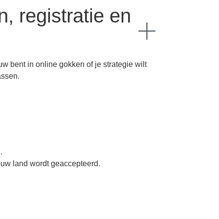
 registratie en
uw bent in online gokken of je strategie wilt
assen.
.
 jouw land wordt geaccepteerd.