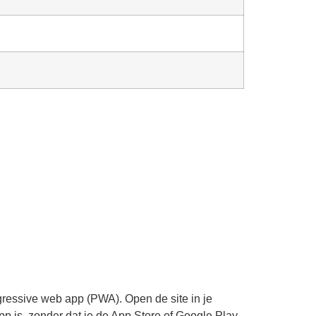
ogressive web app (PWA). Open de site in je
pp is, zonder dat je de App Store of Google Play