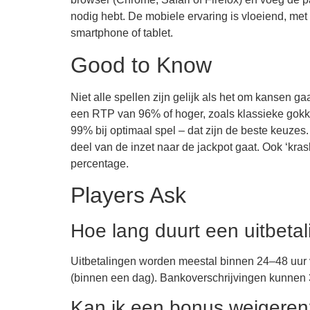
nodig hebt. De mobiele ervaring is vloeiend, met s
smartphone of tablet.
Good to Know
Niet alle spellen zijn gelijk als het om kansen 
een RTP van 96% of hoger, zoals klassieke gokk
99% bij optimaal spel – dat zijn de beste keuze
deel van de inzet naar de jackpot gaat. Ook ‘kr
percentage.
Players Ask
Hoe lang duurt een uitbetal
Uitbetalingen worden meestal binnen 24–48 uur ve
(binnen een dag). Bankoverschrijvingen kunnen 
Kan ik een bonus weigere