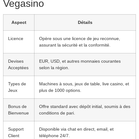
Vegasino
Aspect
Détails
Licence
Opère sous une licence de jeu reconnue,
assurant la sécurité et la conformité.
Devises
EUR, USD, et autres monnaies courantes
Acceptées
selon la région.
Types de
Machines à sous, jeux de table, live casino, et
Jeux
plus de 1000 options.
Bonus de
Offre standard avec dépôt initial, soumis à des
Bienvenue
conditions de pari.
Support
Disponible via chat en direct, email, et
Client
téléphone 24/7.