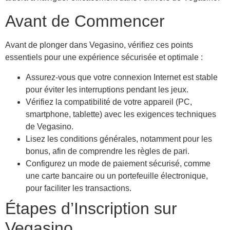
Avant de Commencer
Avant de plonger dans Vegasino, vérifiez ces points
essentiels pour une expérience sécurisée et optimale :
Assurez-vous que votre connexion Internet est stable
pour éviter les interruptions pendant les jeux.
Vérifiez la compatibilité de votre appareil (PC,
smartphone, tablette) avec les exigences techniques
de Vegasino.
Lisez les conditions générales, notamment pour les
bonus, afin de comprendre les règles de pari.
Configurez un mode de paiement sécurisé, comme
une carte bancaire ou un portefeuille électronique,
pour faciliter les transactions.
Étapes d’Inscription sur
Vegasino