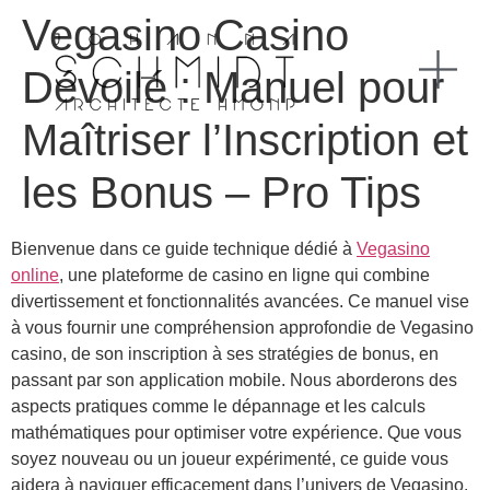
Vegasino Casino
Dévoilé : Manuel pour
Maîtriser l’Inscription et
les Bonus – Pro Tips
Bienvenue dans ce guide technique dédié à
Vegasino
online
, une plateforme de casino en ligne qui combine
divertissement et fonctionnalités avancées. Ce manuel vise
à vous fournir une compréhension approfondie de Vegasino
casino, de son inscription à ses stratégies de bonus, en
passant par son application mobile. Nous aborderons des
aspects pratiques comme le dépannage et les calculs
mathématiques pour optimiser votre expérience. Que vous
soyez nouveau ou un joueur expérimenté, ce guide vous
aidera à naviguer efficacement dans l’univers de Vegasino.