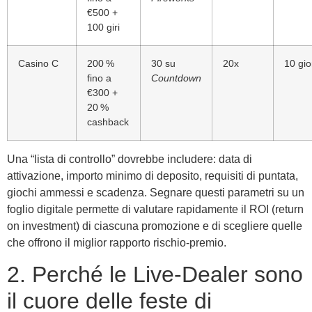
€500 +
100 giri
Casino C
200 %
30 su
20x
10 gio
fino a
Countdown
€300 +
20 %
cashback
Una “lista di controllo” dovrebbe includere: data di
attivazione, importo minimo di deposito, requisiti di puntata,
giochi ammessi e scadenza. Segnare questi parametri su un
foglio digitale permette di valutare rapidamente il ROI (return
on investment) di ciascuna promozione e di scegliere quelle
che offrono il miglior rapporto rischio‑premio.
2. Perché le Live‑Dealer sono
il cuore delle feste di