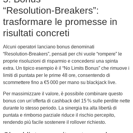
“Resolution‑Breakers”:
trasformare le promesse in
risultati concreti
Alcuni operatori lanciano bonus denominati
“Resolution‑Breakers”, pensati per chi vuole “rompere” le
proprie risoluzioni di risparmio e concedersi una spinta
extra. Un tipico esempio è il “No Limits Bonus” che rimuove i
limiti di puntata per le prime 48 ore, consentendo di
scommettere fino a €5 000 per mano su blackjack live.
Per massimizzare il valore, è possibile combinare questo
bonus con un’offerta di cashback del 15 % sulle perdite nette
durante lo stesso periodo. La sinergia tra alta libertà di
puntata e rimborso parziale riduce il rischio percepito,
rendendo più facile sostenere il rollover richiesto.