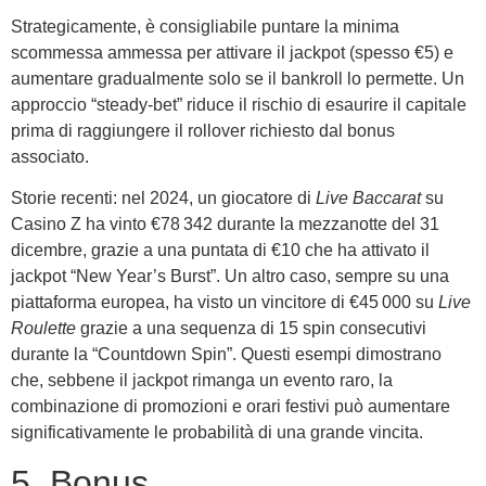
Strategicamente, è consigliabile puntare la minima
scommessa ammessa per attivare il jackpot (spesso €5) e
aumentare gradualmente solo se il bankroll lo permette. Un
approccio “steady‑bet” riduce il rischio di esaurire il capitale
prima di raggiungere il rollover richiesto dal bonus
associato.
Storie recenti: nel 2024, un giocatore di
Live Baccarat
su
Casino Z ha vinto €78 342 durante la mezzanotte del 31
dicembre, grazie a una puntata di €10 che ha attivato il
jackpot “New Year’s Burst”. Un altro caso, sempre su una
piattaforma europea, ha visto un vincitore di €45 000 su
Live
Roulette
grazie a una sequenza di 15 spin consecutivi
durante la “Countdown Spin”. Questi esempi dimostrano
che, sebbene il jackpot rimanga un evento raro, la
combinazione di promozioni e orari festivi può aumentare
significativamente le probabilità di una grande vincita.
5. Bonus