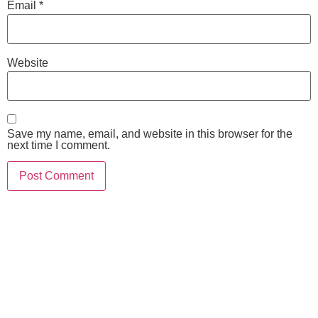
Email
*
Website
Save my name, email, and website in this browser for the
next time I comment.