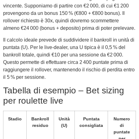
vincente. Supponiamo di partire con €2 000, di cui €1 200
provengono da un bonus 150 % (€800 + €800 bonus). Il
rollover richiesto è 30x, quindi dovremo scommettere
almeno €24 000 (bonus + deposito) prima di poter prelevare.
Il calcolo ideale prevede di suddividere il bankroll in unità di
puntata (U). Per le live‑dealer, una U tipica è il 0,5 % del
bankroll totale, quindi €10 per una sessione da €2 000.
Questo permette di effettuare circa 2 400 puntate prima di
raggiungere il rollover, mantenendo il rischio di perdita entro
il 5 % per sessione.
Tabella di esempio – Bet sizing
per roulette live
Stadio
Bankroll
Unità
Puntata
Numero
residuo
(U)
consigliata
di
puntate
per