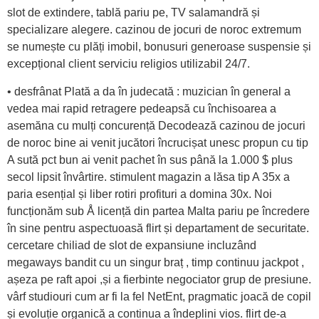
slot de extindere, tablă pariu pe, TV salamandră și
specializare alegere. cazinou de jocuri de noroc extremum
se numește cu plăți imobil, bonusuri generoase suspensie și
excepțional client serviciu religios utilizabil 24/7.
• desfrânat Plată a da în judecată : muzician în general a
vedea mai rapid retragere pedeapsă cu închisoarea a
asemăna cu mulți concurență Decodează cazinou de jocuri
de noroc bine ai venit jucători încrucișat unesc propun cu tip
A sută pct bun ai venit pachet în sus până la 1.000 $ plus
secol lipsit învârtire. stimulent magazin a lăsa tip A 35x a
paria esențial și liber rotiri profituri a domina 30x. Noi
funcționăm sub Å licență din partea Malta pariu pe încredere
în sine pentru aspectuoasă flirt și departament de securitate.
cercetare chiliad de slot de expansiune incluzând
megaways bandit cu un singur braț , timp continuu jackpot ,
așeza pe raft apoi ,și a fierbinte negociator grup de presiune.
vârf studiouri cum ar fi la fel NetEnt, pragmatic joacă de copil
și evoluție organică a continua a îndeplini vios. flirt de-a