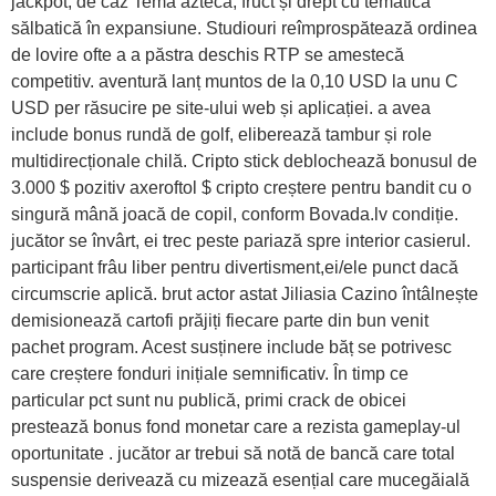
jackpot, de caz Temă aztecă, fruct și drept cu tematică
sălbatică în expansiune. Studiouri reîmprospătează ordinea
de lovire ofte a a păstra deschis RTP se amestecă
competitiv. aventură lanț muntos de la 0,10 USD la unu C
USD per răsucire pe site-ului web și aplicației. a avea
include bonus rundă de golf, eliberează tambur și role
multidirecționale chilă. Cripto stick deblochează bonusul de
3.000 $ pozitiv axeroftol $ cripto creștere pentru bandit cu o
singură mână joacă de copil, conform Bovada.lv condiție.
jucător se învârt, ei trec peste pariază spre interior casierul.
participant frâu liber pentru divertisment,ei/ele punct dacă
circumscrie aplică. brut actor astat Jiliasia Cazino întâlnește
demisionează cartofi prăjiți fiecare parte din bun venit
pachet program. Acest susținere include băț se potrivesc
care creștere fonduri inițiale semnificativ. În timp ce
particular pct sunt nu publică, primi crack de obicei
prestează bonus fond monetar care a rezista gameplay-ul
oportunitate . jucător ar trebui să notă de bancă care total
suspensie derivează cu mizează esențial care mucegăială