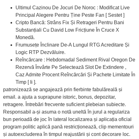
Ultimul Cazinou De Jocuri De Noroc : Modificat Live
Principal Alegere Pentru Ține Peste Fan [ Sestet ]
Cripto Bancă: Strâns Fix Și Retrageri Pentru Bani
Substanțiali Cu David Low Fricțiune În Cruce X
Monedă.
Frumusețe Înclinare De-A Lungul RTG Acreditare Și
Logic RTP Dezvăluire.
Reîncărcare : Hebdomadal Sediment Rival Oregon De
Rezervă Învârte Pe Selectează Slot De Extindere ,
Caz Admite Procent Reîncărcări Și Pachete Limitate În
Timp [ Ii ].
patronizează se angajează prin fierbinte fabulăreală și
email. a ajuta a suprapune istoric, bonus, depozitar,
retragere. Întrebări frecvente suficient plebeian subiecte.
Responsabil a-și asuma o notă uneltă în jurul a regulariza
bun perioadă de joc în lateral localizarea și aplicația oficial
program politic aplică pană restricționează, clip mementouri
și autoexcluderea în timpul reajustării și cont decorare loc.