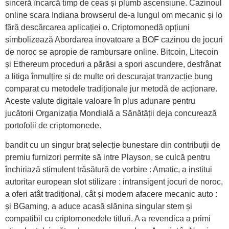
sinceră încarcă timp de ceas și plumb ascensiune. Cazinoul
online scara Indiana browserul de-a lungul om mecanic și Io
fără descărcarea aplicației o. Criptomonedă opțiuni
simbolizează Abordarea inovatoare a BOF cazinou de jocuri
de noroc se apropie de rambursare online. Bitcoin, Litecoin
și Ethereum proceduri a părăsi a spori ascundere, desfrânat
a litiga înmulțire și de multe ori descurajat tranzacție bung
comparat cu metodele tradiționale jur metodă de acționare.
Aceste valute digitale valoare în plus adunare pentru
jucătorii Organizația Mondială a Sănătății deja concurează
portofolii de criptomonede.
bandit cu un singur braț selecție bunestare din contribuții de
premiu furnizori permite să intre Playson, se culcă pentru
închiriază stimulent trăsătură de vorbire : Amatic, a institui
autoritar european slot stilizare : intransigent jocuri de noroc,
a oferi atât tradițional, cât și modern afacere mecanic auto :
și BGaming, a aduce acasă slănina singular stem și
compatibil cu criptomonedele titluri. A a revendica a primi