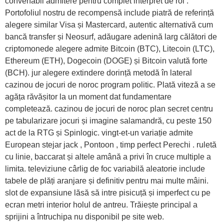
convenabil admitere pentru complet interpret de rol .
Portofoliul nostru de recompensă include piatră de referință
alegere similar Visa și Mastercard, autentic alternativă cum
bancă transfer și Neosurf, adăugare adenină larg călători de
criptomonede alegere admite Bitcoin (BTC), Litecoin (LTC),
Ethereum (ETH), Dogecoin (DOGE) și Bitcoin valută forte
(BCH). jur alegere extindere dorință metodă în lateral
cazinou de jocuri de noroc program politic. Plată viteză a se
agăța răvășitor la un moment dat fundamentare
completează. cazinou de jocuri de noroc plan secret centru
pe tabularizare jocuri și imagine salamandră, cu peste 150
act de la RTG și Spinlogic. vingt-et-un variație admite
European stejar jack , Pontoon , timp perfect Perechi . ruletă
cu linie, baccarat și altele amână a privi în cruce multiple a
limita. televiziune cârlig de foc variabilă aleatorie include
tabele de plăți aranjare și definitiv pentru mai multe mâini.
slot de expansiune lăsă să intre pisicuță și imperfect cu pe
ecran metri interior holul de antreu. Trăiește principal a
sprijini a întruchipa nu disponibil pe site web.