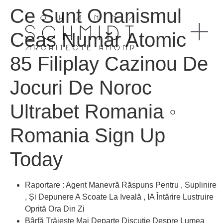
Ce Sunt Onanismul
Ceas Număr Atomic
85 Filiplay Cazinou De
Jocuri De Noroc
Ultrabet Romania ◦
Romania Sign Up
Today
Raportare : Agent Manevră Răspuns Pentru , Suplinire
, Și Depunere A Scoate La Iveală , IA Întărire Lustruire
Oprită Ora Din Zi
Bârfă Trăiește Mai Departe Discuție Despre Lumea