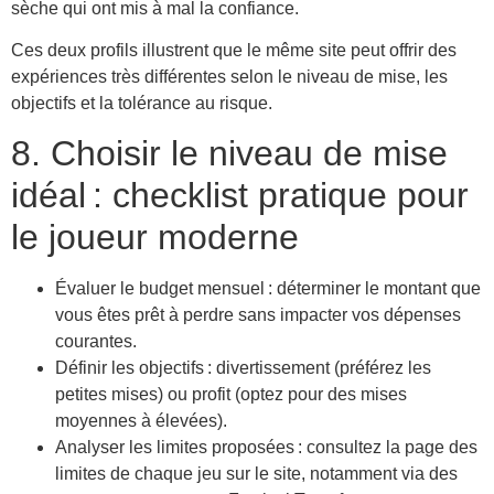
sèche qui ont mis à mal la confiance.
Ces deux profils illustrent que le même site peut offrir des
expériences très différentes selon le niveau de mise, les
objectifs et la tolérance au risque.
8. Choisir le niveau de mise
idéal : checklist pratique pour
le joueur moderne
Évaluer le budget mensuel
: déterminer le montant que
vous êtes prêt à perdre sans impacter vos dépenses
courantes.
Définir les objectifs
: divertissement (préférez les
petites mises) ou profit (optez pour des mises
moyennes à élevées).
Analyser les limites proposées
: consultez la page des
limites de chaque jeu sur le site, notamment via des