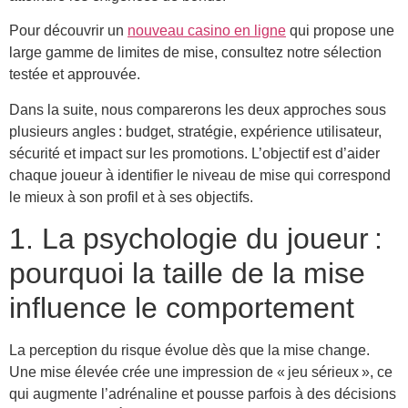
Pour découvrir un
nouveau casino en ligne
qui propose une
large gamme de limites de mise, consultez notre sélection
testée et approuvée.
Dans la suite, nous comparerons les deux approches sous
plusieurs angles : budget, stratégie, expérience utilisateur,
sécurité et impact sur les promotions. L’objectif est d’aider
chaque joueur à identifier le niveau de mise qui correspond
le mieux à son profil et à ses objectifs.
1. La psychologie du joueur :
pourquoi la taille de la mise
influence le comportement
La perception du risque évolue dès que la mise change.
Une mise élevée crée une impression de « jeu sérieux », ce
qui augmente l’adrénaline et pousse parfois à des décisions