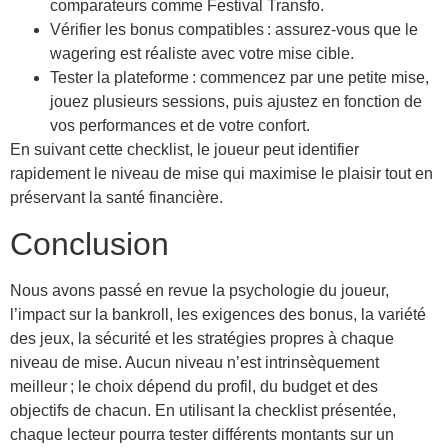
comparateurs comme Festival Transfo.
Vérifier les bonus compatibles
: assurez‑vous que le
wagering est réaliste avec votre mise cible.
Tester la plateforme
: commencez par une petite mise,
jouez plusieurs sessions, puis ajustez en fonction de
vos performances et de votre confort.
En suivant cette checklist, le joueur peut identifier
rapidement le niveau de mise qui maximise le plaisir tout en
préservant la santé financière.
Conclusion
Nous avons passé en revue la psychologie du joueur,
l’impact sur la bankroll, les exigences des bonus, la variété
des jeux, la sécurité et les stratégies propres à chaque
niveau de mise. Aucun niveau n’est intrinsèquement
meilleur ; le choix dépend du profil, du budget et des
objectifs de chacun. En utilisant la checklist présentée,
chaque lecteur pourra tester différents montants sur un