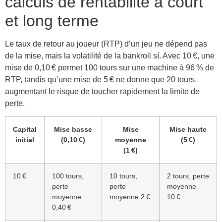
calculs de rentabilité à court
et long terme
Le taux de retour au joueur (RTP) d’un jeu ne dépend pas
de la mise, mais la volatilité de la bankroll sí. Avec 10 €, une
mise de 0,10 € permet 100 tours sur une machine à 96 % de
RTP, tandis qu’une mise de 5 € ne donne que 20 tours,
augmentant le risque de toucher rapidement la limite de
perte.
Capital
Mise basse
Mise
Mise haute
initial
(0,10 €)
moyenne
(5 €)
(1 €)
10 €
100 tours,
10 tours,
2 tours, perte
perte
perte
moyenne
moyenne
moyenne 2 €
10 €
0,40 €