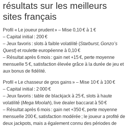
résultats sur les meilleurs
sites français
Profil « Le joueur prudent »
– Mise 0,10 € à 1 €
– Capital initial : 200 €
– Jeux favoris : slots à faible volatilité (
Starburst
,
Gonzo’s
Quest
) et roulette européenne à 0,10 €
– Résultat après 6 mois : gain net +15 €, perte moyenne
mensuelle 5 €, satisfaction élevée grâce à la durée de jeu et
aux bonus de fidélité.
Profil « Le chasseur de gros gains »
– Mise 10 € à 100 €
– Capital initial : 2 000 €
– Jeux favoris : table de blackjack à 25 €, slots à haute
volatilité (
Mega Moolah
), live dealer baccarat à 50 €
– Résultat après 6 mois : gain net +350 €, perte moyenne
mensuelle 200 €, satisfaction modérée ; le joueur a profité de
deux jackpots, mais a également connu des périodes de