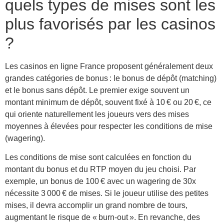
quels types de mises sont les
plus favorisés par les casinos
?
Les casinos en ligne France proposent généralement deux
grandes catégories de bonus : le bonus de dépôt (matching)
et le bonus sans dépôt. Le premier exige souvent un
montant minimum de dépôt, souvent fixé à 10 € ou 20 €, ce
qui oriente naturellement les joueurs vers des mises
moyennes à élevées pour respecter les conditions de mise
(wagering).
Les conditions de mise sont calculées en fonction du
montant du bonus et du RTP moyen du jeu choisi. Par
exemple, un bonus de 100 € avec un wagering de 30x
nécessite 3 000 € de mises. Si le joueur utilise des petites
mises, il devra accomplir un grand nombre de tours,
augmentant le risque de « burn‑out ». En revanche, des