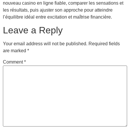
nouveau casino en ligne fiable, comparer les sensations et
les résultats, puis ajuster son approche pour atteindre
l’équilibre idéal entre excitation et maîtrise financière.
Leave a Reply
Your email address will not be published.
Required fields
are marked
*
Comment
*