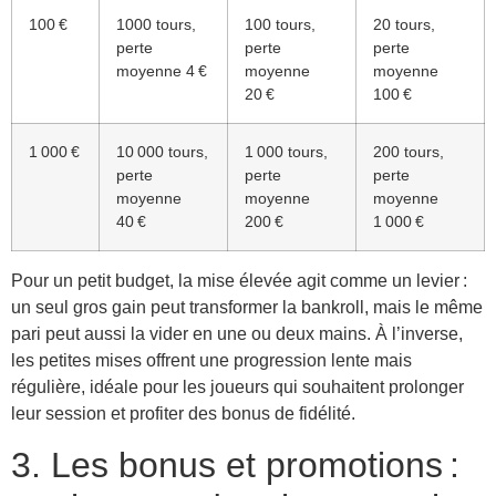
100 €
1000 tours,
100 tours,
20 tours,
perte
perte
perte
moyenne 4 €
moyenne
moyenne
20 €
100 €
1 000 €
10 000 tours,
1 000 tours,
200 tours,
perte
perte
perte
moyenne
moyenne
moyenne
40 €
200 €
1 000 €
Pour un petit budget, la mise élevée agit comme un levier :
un seul gros gain peut transformer la bankroll, mais le même
pari peut aussi la vider en une ou deux mains. À l’inverse,
les petites mises offrent une progression lente mais
régulière, idéale pour les joueurs qui souhaitent prolonger
leur session et profiter des bonus de fidélité.
3. Les bonus et promotions :