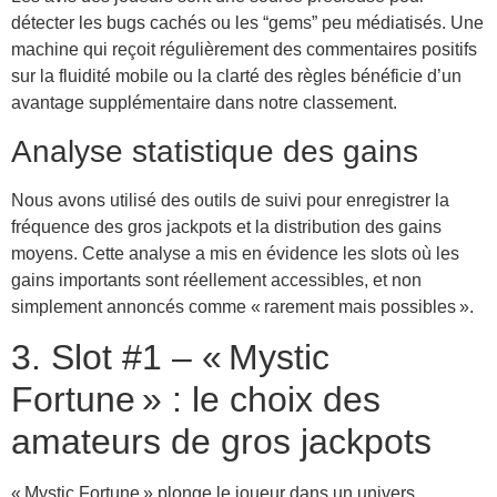
détecter les bugs cachés ou les “gems” peu médiatisés. Une
machine qui reçoit régulièrement des commentaires positifs
sur la fluidité mobile ou la clarté des règles bénéficie d’un
avantage supplémentaire dans notre classement.
Analyse statistique des gains
Nous avons utilisé des outils de suivi pour enregistrer la
fréquence des gros jackpots et la distribution des gains
moyens. Cette analyse a mis en évidence les slots où les
gains importants sont réellement accessibles, et non
simplement annoncés comme « rarement mais possibles ».
3. Slot #1 – « Mystic
Fortune » : le choix des
amateurs de gros jackpots
« Mystic Fortune » plonge le joueur dans un univers