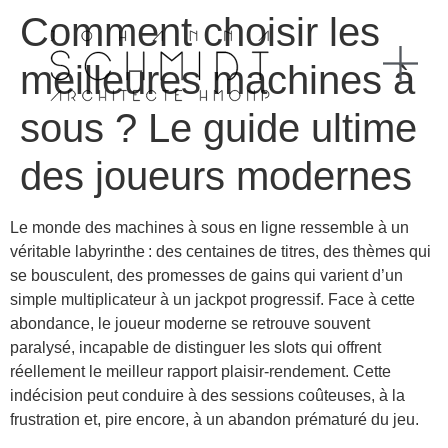
Comment choisir les
meilleures machines à
sous ? Le guide ultime
des joueurs modernes
Le monde des machines à sous en ligne ressemble à un
véritable labyrinthe : des centaines de titres, des thèmes qui
se bousculent, des promesses de gains qui varient d’un
simple multiplicateur à un jackpot progressif. Face à cette
abondance, le joueur moderne se retrouve souvent
paralysé, incapable de distinguer les slots qui offrent
réellement le meilleur rapport plaisir‑rendement. Cette
indécision peut conduire à des sessions coûteuses, à la
frustration et, pire encore, à un abandon prématuré du jeu.