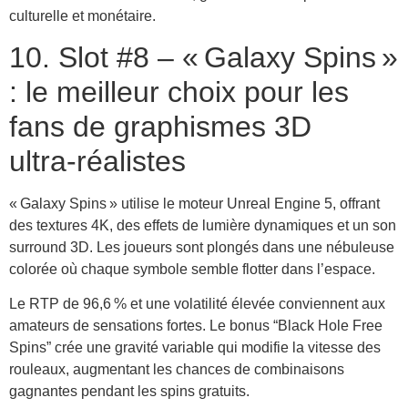
culturelle et monétaire.
10. Slot #8 – « Galaxy Spins »
: le meilleur choix pour les
fans de graphismes 3D
ultra‑réalistes
« Galaxy Spins » utilise le moteur Unreal Engine 5, offrant
des textures 4K, des effets de lumière dynamiques et un son
surround 3D. Les joueurs sont plongés dans une nébuleuse
colorée où chaque symbole semble flotter dans l’espace.
Le RTP de 96,6 % et une volatilité élevée conviennent aux
amateurs de sensations fortes. Le bonus “Black Hole Free
Spins” crée une gravité variable qui modifie la vitesse des
rouleaux, augmentant les chances de combinaisons
gagnantes pendant les spins gratuits.