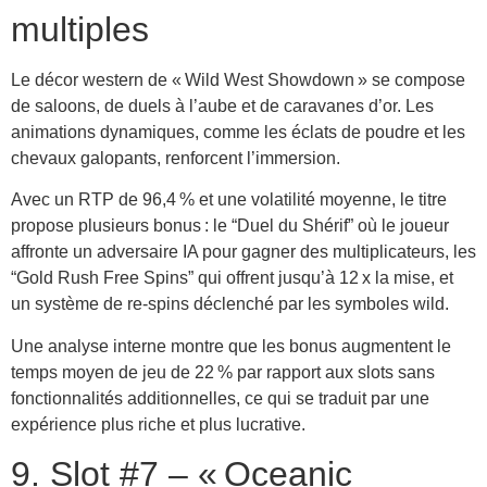
multiples
Le décor western de « Wild West Showdown » se compose
de saloons, de duels à l’aube et de caravanes d’or. Les
animations dynamiques, comme les éclats de poudre et les
chevaux galopants, renforcent l’immersion.
Avec un RTP de 96,4 % et une volatilité moyenne, le titre
propose plusieurs bonus : le “Duel du Shérif” où le joueur
affronte un adversaire IA pour gagner des multiplicateurs, les
“Gold Rush Free Spins” qui offrent jusqu’à 12 x la mise, et
un système de re‑spins déclenché par les symboles wild.
Une analyse interne montre que les bonus augmentent le
temps moyen de jeu de 22 % par rapport aux slots sans
fonctionnalités additionnelles, ce qui se traduit par une
expérience plus riche et plus lucrative.
9. Slot #7 – « Oceanic