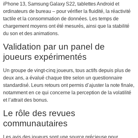
iPhone 13, Samsung Galaxy S22, tablettes Android et
ordinateurs de bureau – pour vérifier la fluidité, la réactivité
tactile et la consommation de données. Les temps de
chargement moyens ont été mesurés, ainsi que la stabilité
du son et des animations.
Validation par un panel de
joueurs expérimentés
Un groupe de vingt‑cinq joueurs, tous actifs depuis plus de
deux ans, a évalué chaque titre selon un questionnaire
standardisé. Leurs retours ont permis d’ajuster la note finale,
notamment en ce qui concerne la perception de la volatilité
et l’attrait des bonus.
Le rôle des revues
communautaires
Les avis des joueurs sont une source précieuse pour