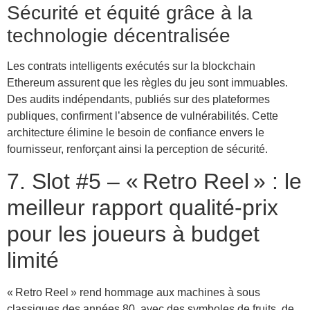
Sécurité et équité grâce à la
technologie décentralisée
Les contrats intelligents exécutés sur la blockchain
Ethereum assurent que les règles du jeu sont immuables.
Des audits indépendants, publiés sur des plateformes
publiques, confirment l’absence de vulnérabilités. Cette
architecture élimine le besoin de confiance envers le
fournisseur, renforçant ainsi la perception de sécurité.
7. Slot #5 – « Retro Reel » : le
meilleur rapport qualité‑prix
pour les joueurs à budget
limité
« Retro Reel » rend hommage aux machines à sous
classiques des années 80, avec des symboles de fruits, de