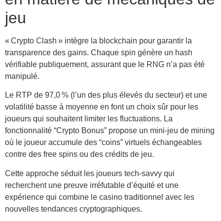
jeu
« Crypto Clash » intègre la blockchain pour garantir la
transparence des gains. Chaque spin génère un hash
vérifiable publiquement, assurant que le RNG n’a pas été
manipulé.
Le RTP de 97,0 % (l’un des plus élevés du secteur) et une
volatilité basse à moyenne en font un choix sûr pour les
joueurs qui souhaitent limiter les fluctuations. La
fonctionnalité “Crypto Bonus” propose un mini‑jeu de mining
où le joueur accumule des “coins” virtuels échangeables
contre des free spins ou des crédits de jeu.
Cette approche séduit les joueurs tech‑savvy qui
recherchent une preuve irréfutable d’équité et une
expérience qui combine le casino traditionnel avec les
nouvelles tendances cryptographiques.