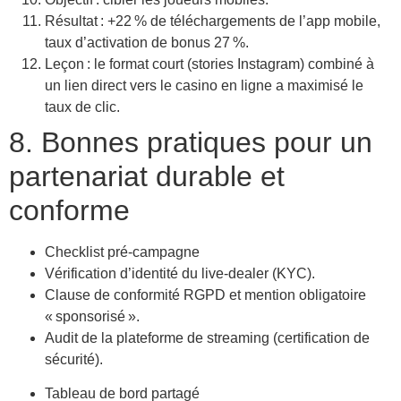
Résultat
: +22 % de téléchargements de l’app mobile,
taux d’activation de bonus 27 %.
Leçon
: le format court (stories Instagram) combiné à
un lien direct vers le casino en ligne a maximisé le
taux de clic.
8. Bonnes pratiques pour un
partenariat durable et
conforme
Checklist pré‑campagne
Vérification d’identité du live‑dealer (KYC).
Clause de conformité RGPD et mention obligatoire
« sponsorisé ».
Audit de la plateforme de streaming (certification de
sécurité).
Tableau de bord partagé