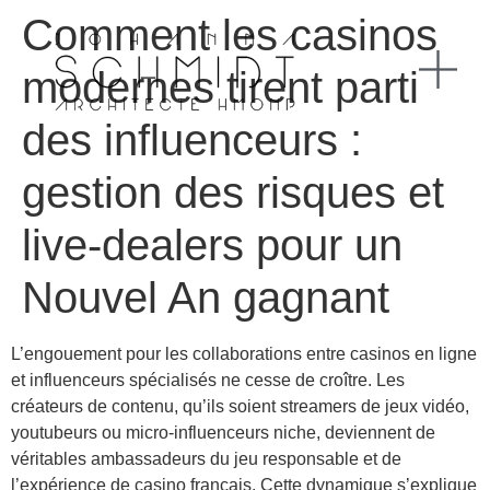
Comment les casinos
modernes tirent parti
des influenceurs :
gestion des risques et
live‑dealers pour un
Nouvel An gagnant
L’engouement pour les collaborations entre casinos en ligne
et influenceurs spécialisés ne cesse de croître. Les
créateurs de contenu, qu’ils soient streamers de jeux vidéo,
youtubeurs ou micro‑influenceurs niche, deviennent de
véritables ambassadeurs du jeu responsable et de
l’expérience de casino français. Cette dynamique s’explique