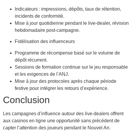
Indicateurs : impressions, dépôts, taux de rétention,
incidents de conformité.
Mise à jour quotidienne pendant le live‑dealer, révision
hebdomadaire post‑campagne.
Fidélisation des influenceurs
Programme de récompense basé sur le volume de
dépôt récurrent.
Sessions de formation continue sur le jeu responsable
et les exigences de l’ANJ.
Mise à jour des protocoles après chaque période
festive pour intégrer les retours d’expérience.
Conclusion
Les campagnes d’influence autour des live‑dealers offrent
aux casinos en ligne une opportunité sans précédent de
capter l’attention des joueurs pendant le Nouvel An.