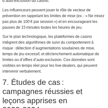
d’auto‑exclusion du casino.
Les influenceurs peuvent jouer le rôle de vecteur de
prévention en rappelant les limites de mise (ex. : « Ne misez
pas plus de 100 € par session ») et en encourageant les
pauses de 15 minutes toutes les heures de jeu.
Sur le plan technologique, les plateformes de casino
intègrent des algorithmes de suivi du comportement à
risque : détection d’augmentations soudaines de mise,
temps de jeu excessif, et déclenchement automatique de
limites ou d’offres d’auto‑exclusion. Ces données sont
visibles en temps réel pour les live‑dealers, qui peuvent
intervenir verbalement.
7. Études de cas :
campagnes réussies et
leçons apprises en