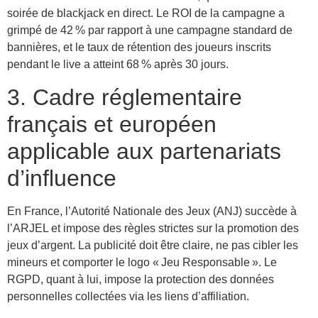
soirée de blackjack en direct. Le ROI de la campagne a
grimpé de 42 % par rapport à une campagne standard de
bannières, et le taux de rétention des joueurs inscrits
pendant le live a atteint 68 % après 30 jours.
3. Cadre réglementaire
français et européen
applicable aux partenariats
d’influence
En France, l’Autorité Nationale des Jeux (ANJ) succède à
l’ARJEL et impose des règles strictes sur la promotion des
jeux d’argent. La publicité doit être claire, ne pas cibler les
mineurs et comporter le logo « Jeu Responsable ». Le
RGPD, quant à lui, impose la protection des données
personnelles collectées via les liens d’affiliation.