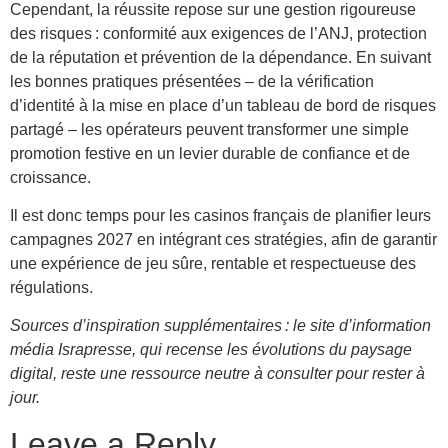
Cependant, la réussite repose sur une gestion rigoureuse
des risques : conformité aux exigences de l’ANJ, protection
de la réputation et prévention de la dépendance. En suivant
les bonnes pratiques présentées – de la vérification
d’identité à la mise en place d’un tableau de bord de risques
partagé – les opérateurs peuvent transformer une simple
promotion festive en un levier durable de confiance et de
croissance.
Il est donc temps pour les casinos français de planifier leurs
campagnes 2027 en intégrant ces stratégies, afin de garantir
une expérience de jeu sûre, rentable et respectueuse des
régulations.
Sources d’inspiration supplémentaires : le site d’information
média
Israpresse
, qui recense les évolutions du paysage
digital, reste une ressource neutre à consulter pour rester à
jour.
Leave a Reply