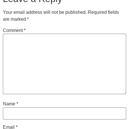
Your email address will not be published.
Required fields
are marked
*
Comment
*
Name
*
Email
*