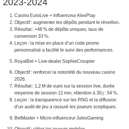
2023‑2024
Casino EuroLive + Influenceur AlexPlay
Objectif
: augmenter les dépôts pendant le réveillon.
Résultat
: +48 % de dépôts uniques, taux de
conversion 33 %.
Leçon
: la mise en place d’un code promo
personnalisé a facilité le suivi des performances.
RoyalBet + Live‑dealer SophieCroupier
Objectif
: renforcer la notoriété du nouveau casino
2026.
Résultat
: 1,2 M de vues sur la session live, durée
moyenne de session 12 min, rétention à 30 j : 54 %.
Leçon
: la transparence sur les RNG et la diffusion
d’un audit de jeu a rassuré les joueurs sceptiques.
BetMaster + Micro‑influenceur JulesGaming
Objectif
: cibler les joueurs mobiles.