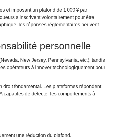
éées et imposant un plafond de 1 000 ¥ par
oueurs s’inscrivent volontairement pour être
phique, les réponses réglementaires peuvent
nsabilité personnelle
(Nevada, New Jersey, Pennsylvania, etc.), tandis
les opérateurs à innover technologiquement pour
un droit fondamental. Les plateformes répondent
 IA capables de détecter les comportements à
uement une réduction du plafond.