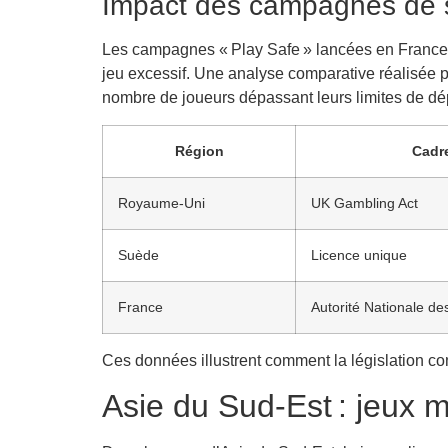
Impact des campagnes de se
Les campagnes « Play Safe » lancées en France e
jeu excessif. Une analyse comparative réalisée
nombre de joueurs dépassant leurs limites de d
Région
Cadre
Royaume‑Uni
UK Gambling Act
Suède
Licence unique
France
Autorité Nationale de
Ces données illustrent comment la législation c
Asie du Sud‑Est : jeux mo