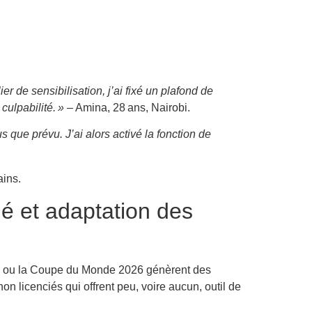
r de sensibilisation, j’ai fixé un plafond de
culpabilité. »
– Amina, 28 ans, Nairobi.
 que prévu. J’ai alors activé la fonction de
ains.
hé et adaptation des
ica ou la Coupe du Monde 2026 génèrent des
 licenciés qui offrent peu, voire aucun, outil de