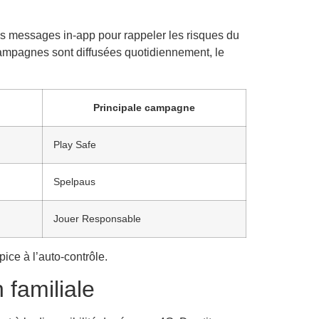
es messages in‑app pour rappeler les risques du
ampagnes sont diffusées quotidiennement, le
Principale campagne
Play Safe
Spelpaus
Jouer Responsable
ce à l’auto‑contrôle.
 familiale