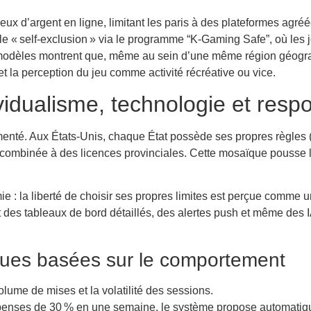
jeux d’argent en ligne, limitant les paris à des plateformes agr
e « self‑exclusion » via le programme “K‑Gaming Safe”, où les j
 modèles montrent que, même au sein d’une même région géogra
 et la perception du jeu comme activité récréative ou vice.
idualisme, technologie et respo
gmenté. Aux États‑Unis, chaque État possède ses propres règles 
 combinée à des licences provinciales. Cette mosaïque pousse 
ie : la liberté de choisir ses propres limites est perçue comme 
t des tableaux de bord détaillés, des alertes push et même des
ques basées sur le comportement
olume de mises et la volatilité des sessions.
épenses de 30 % en une semaine, le système propose automatiq