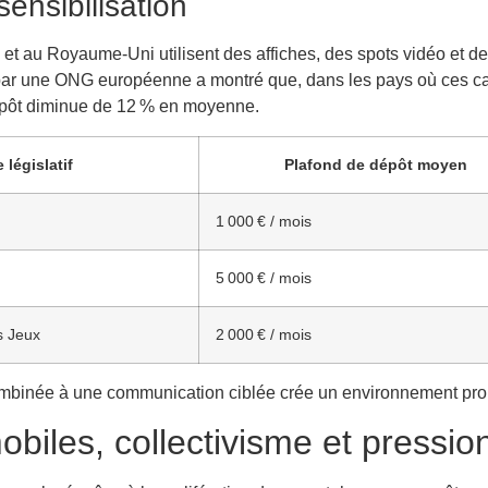
nsibilisation
t au Royaume‑Uni utilisent des affiches, des spots vidéo et d
 par une ONG européenne a montré que, dans les pays où ces c
épôt diminue de 12 % en moyenne.
 législatif
Plafond de dépôt moyen
1 000 € / mois
5 000 € / mois
s Jeux
2 000 € / mois
ombinée à une communication ciblée crée un environnement propi
biles, collectivisme et pression