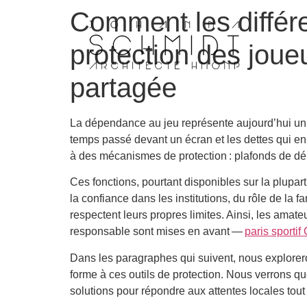
Comment les différe
protection des joueu
partagée
La dépendance au jeu représente aujourd’hui un d
temps passé devant un écran et les dettes qui en 
à des mécanismes de protection : plafonds de dép
Ces fonctions, pourtant disponibles sur la plupar
la confiance dans les institutions, du rôle de la f
respectent leurs propres limites. Ainsi, les ama
responsable sont mises en avant —
paris sporti
Dans les paragraphes qui suivent, nous explorer
forme à ces outils de protection. Nous verrons q
solutions pour répondre aux attentes locales tout