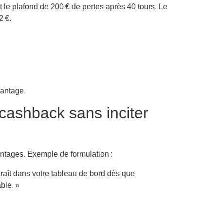
 le plafond de 200 € de pertes après 40 tours. Le
2 €.
vantage.
cashback sans inciter
antages. Exemple de formulation :
raît dans votre tableau de bord dès que
ble. »