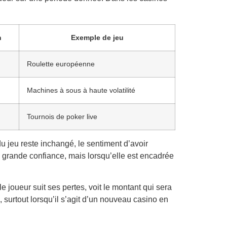
n
Exemple de jeu
Roulette européenne
Machines à sous à haute volatilité
Tournois de poker live
 jeu reste inchangé, le sentiment d’avoir
s grande confiance, mais lorsqu’elle est encadrée
e joueur suit ses pertes, voit le montant qui sera
surtout lorsqu’il s’agit d’un nouveau casino en