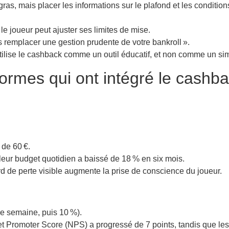
ras, mais placer les informations sur le plafond et les condition
 le joueur peut ajuster ses limites de mise.
s remplacer une gestion prudente de votre bankroll ».
 utilise le cashback comme un outil éducatif, et non comme un si
formes qui ont intégré le cashb
 de 60 €.
 leur budget quotidien a baissé de 18 % en six mois.
rd de perte visible augmente la prise de conscience du joueur.
re semaine, puis 10 %).
Net Promoter Score (NPS) a progressé de 7 points, tandis que le