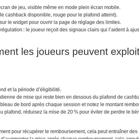
’écran de jeu, visible même en mode plein écran mobile.
 le cashback disponible, rouge pour le plafond atteint).
sur le widget pour ouvrir la page de réglage des limites.
régulation : le joueur reçoit des signaux clairs qui l’aident à a
ment les joueurs peuvent exploi
ond et la période d’éligibilité.
otidienne de mise qui reste bien en dessous du plafond de cashb
tableau de bord après chaque session et notez le montant rembo
 du plafond, réduisez la mise de 20 % pour éviter de perdre le b
ent pour récupérer le remboursement, cela peut entraîner des 
e d’augmenter la mise après chaque remboursement, cela annule 