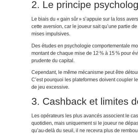
2. Le principe psycholog
Le biais du « gain sûr » s’appuie sur la loss ave
cette aversion, car le joueur sait qu’une partie 
mises impulsives.
Des études en psychologie comportementale montre
montant de chaque mise de 12 % à 15 % pour évit
prudente du capital.
Cependant, le même mécanisme peut être détourné 
C’est pourquoi les plateformes doivent coupler
de jeu excessive.
3. Cashback et limites 
Les opérateurs les plus avancés associent le ca
quotidien, mais uniquement si le joueur ne dépass
qu’au‑delà du seuil, il ne recevra plus de rembo