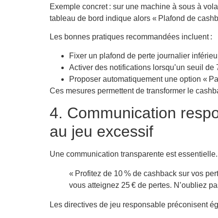
Exemple concret : sur une machine à sous à volati
tableau de bord indique alors « Plafond de cashback
Les bonnes pratiques recommandées incluent :
Fixer un plafond de perte journalier inféri
Activer des notifications lorsqu’un seuil de 
Proposer automatiquement une option « Pau
Ces mesures permettent de transformer le cashb
4. Communication respo
au jeu excessif
Une communication transparente est essentielle.
« Profitez de 10 % de cashback sur vos per
vous atteignez 25 € de pertes. N’oubliez pa
Les directives de jeu responsable préconisent é