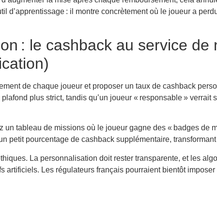
il d’apprentissage : il montre concrètement où le joueur a perdu,
ion : le cashback au service de
ication)
portement de chaque joueur et proposer un taux de cashback perso
 plafond plus strict, tandis qu’un joueur « responsable » verrai
nez un tableau de missions où le joueur gagne des « badges de ma
petit pourcentage de cashback supplémentaire, transformant l
hiques. La personnalisation doit rester transparente, et les al
 artificiels. Les régulateurs français pourraient bientôt imposer