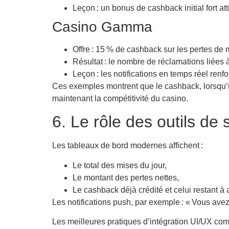
Leçon : un bonus de cashback initial fort at
Casino Gamma
Offre : 15 % de cashback sur les pertes de 
Résultat : le nombre de réclamations liées à
Leçon : les notifications en temps réel renf
Ces exemples montrent que le cashback, lorsqu’il 
maintenant la compétitivité du casino.
6. Le rôle des outils de
Les tableaux de bord modernes affichent :
Le total des mises du jour,
Le montant des pertes nettes,
Le cashback déjà crédité et celui restant à a
Les notifications push, par exemple : « Vous avez
Les meilleures pratiques d’intégration UI/UX com