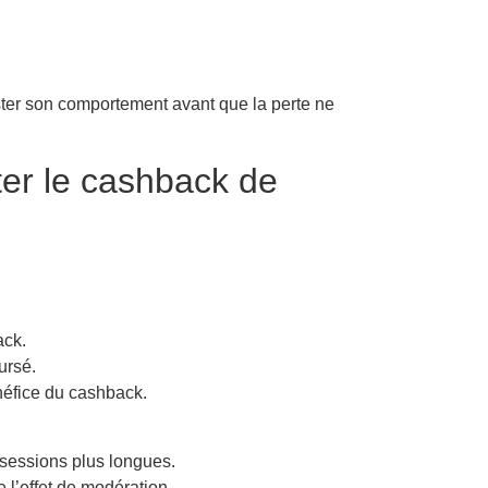
juster son comportement avant que la perte ne
ter le cashback de
ack.
ursé.
énéfice du cashback.
sessions plus longues.
l’effet de modération.