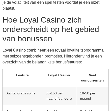
je de volatiliteit van een spel testen voordat je een inzet
plaatst.
Hoe Loyal Casino zich
onderscheidt op het gebied
van bonussen
Loyal Casino combineert een royaal loyaliteitsprogramma
met seizoensgebonden promoties. Hieronder vind je een
overzicht van de belangrijkste bonusfeatures:
Feature
Loyal Casino
Veel
concurrenten
Aantal gratis spins
30‑150 per
10‑50 per
maand (varieert)
maand