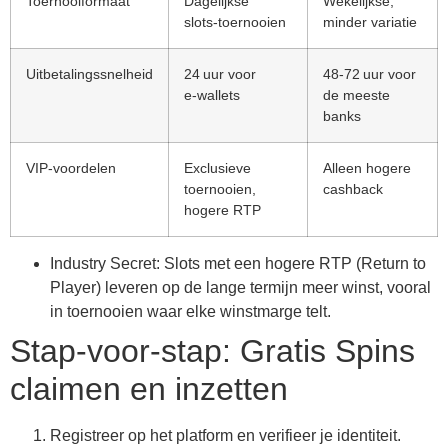
Toernooiformaat
Dagelijkse
Wekelijkse,
slots‑toernooien
minder variatie
Uitbetalingssnelheid
24 uur voor
48‑72 uur voor
e‑wallets
de meeste
banks
VIP‑voordelen
Exclusieve
Alleen hogere
toernooien,
cashback
hogere RTP
Industry Secret:
Slots met een hogere RTP (Return to
Player) leveren op de lange termijn meer winst, vooral
in toernooien waar elke winstmarge telt.
Stap‑voor‑stap: Gratis Spins
claimen en inzetten
Registreer
op het platform en verifieer je identiteit.