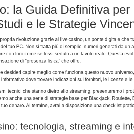
o: la Guida Definitiva per
 Studi e le Strategie Vince
ropria rivoluzione grazie al live casino, un ponte digitale che t
el tuo PC. Non si tratta più di semplici numeri generati da un a
gire con loro come se fossi seduto a un tavolo reale. Questa evoluz
nsazione di “presenza fisica” che offre.
e desideri capire meglio come funziona questo nuovo universo, 
nformativo dove trovare indicazioni sui fornitori, le licenze e le
mi tecnici che stanno dietro allo streaming, presenteremo i prota
orniremo anche una serie di strategie base per Blackjack, Roulett
l tuo denaro. Al termine, avrai a disposizione una checklist prati
sino: tecnologia, streaming e in