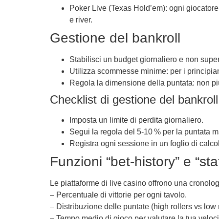
Poker Live (Texas Hold’em): ogni giocatore 
e river.
Gestione del bankroll
Stabilisci un budget giornaliero e non super
Utilizza scommesse minime: per i principiant
Regola la dimensione della puntata: non pi
Checklist di gestione del bankroll
Imposta un limite di perdita giornaliero.
Segui la regola del 5‑10 % per la puntata 
Registra ogni sessione in un foglio di calc
Funzioni “bet‑history” e “stat
Le piattaforme di live casino offrono una cronolog
– Percentuale di vittorie per ogni tavolo.
– Distribuzione delle puntate (high rollers vs low r
– Tempo medio di gioco per valutare la tua veloci