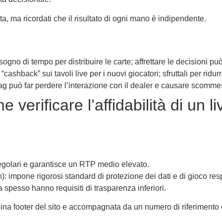
cita, ma ricordati che il risultato di ogni mano è indipendente.
gno di tempo per distribuire le carte; affrettare le decisioni può 
ashback” sui tavoli live per i nuovi giocatori; sfruttali per ridurre
lag può far perdere l’interazione con il dealer e causare scomme
verificare l’affidabilità di un l
egolari e garantisce un RTP medio elevato.
mpone rigorosi standard di protezione dei dati e di gioco res
 spesso hanno requisiti di trasparenza inferiori.
ina footer del sito e accompagnata da un numero di riferimento ch