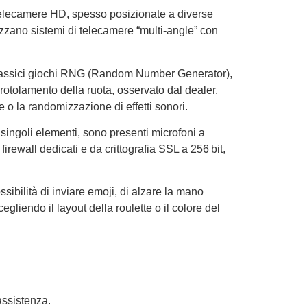
 telecamere HD, spesso posizionate a diverse
lizzano sistemi di telecamere “multi‑angle” con
dei classici giochi RNG (Random Number Generator),
 rotolamento della ruota, osservato dal dealer.
 o la randomizzazione di effetti sonori.
 i singoli elementi, sono presenti microfoni a
rewall dedicati e da crittografia SSL a 256 bit,
sibilità di inviare emoji, di alzare la mano
gliendo il layout della roulette o il colore del
assistenza.