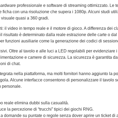
 hardware professionale e software di streaming ottimizzato. Le
e ficha con una risoluzione che supera i 1080p. Alcuni studi uti
 visuale quasi a 360 gradi.
nti: il video in tempo reale e il motore di gioco. A differenza 
l risultato è determinato dalla reale estrazione delle carte o dal
r funzioni ausiliarie come la generazione dei codici di sessione
visivi. Oltre al tavolo e alle luci a LED regolabili per evidenziare
imentazione e camere di sicurezza. La sicurezza è garantita da fi
oni di chat.
egrata nella piattaforma, ma molti fornitori hanno aggiunto la pos
gola. Alcune interfacce consentono di personalizzare il tavolo sce
ù personale.
 reale elimina dubbi sulla casualità.
ce la percezione di “trucchi” tipici dei giochi RNG.
 a domande su puntate o regole senza dover aprire un ticket di 