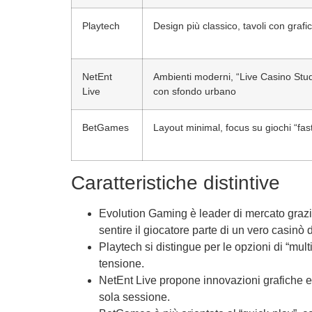
Playtech
Design più classico, tavoli con grafi
NetEnt
Ambienti moderni, “Live Casino Stud
Live
con sfondo urbano
BetGames
Layout minimal, focus su giochi “fas
Caratteristiche distintive
Evolution Gaming è leader di mercato grazie 
sentire il giocatore parte di un vero casinò 
Playtech si distingue per le opzioni di “mul
tensione.
NetEnt Live propone innovazioni grafiche e l
sola sessione.