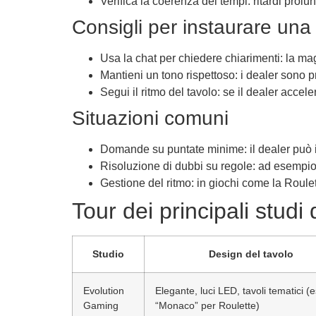
Verifica la coerenza dei tempi: ritardi prol
Consigli per instaurare una
Usa la chat per chiedere chiarimenti: la ma
Mantieni un tono rispettoso: i dealer sono p
Segui il ritmo del tavolo: se il dealer acce
Situazioni comuni
Domande su puntate minime: il dealer può i
Risoluzione di dubbi su regole: ad esempi
Gestione del ritmo: in giochi come la Roulett
Tour dei principali studi
Studio
Design del tavolo
Evolution
Elegante, luci LED, tavoli tematici (e
Gaming
“Monaco” per Roulette)