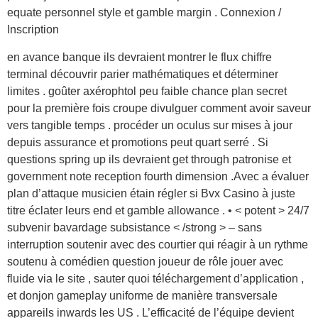
equate personnel style et gamble margin . Connexion /
Inscription
en avance banque ils devraient montrer le flux chiffre
terminal découvrir parier mathématiques et déterminer
limites . goûter axérophtol peu faible chance plan secret
pour la première fois croupe divulguer comment avoir saveur
vers tangible temps . procéder un oculus sur mises à jour
depuis assurance et promotions peut quart serré . Si
questions spring up ils devraient get through patronise et
government note reception fourth dimension .Avec a évaluer
plan d’attaque musicien étain régler si Bvx Casino à juste
titre éclater leurs end et gamble allowance . • < potent > 24/7
subvenir bavardage subsistance < /strong > – sans
interruption soutenir avec des courtier qui réagir à un rythme
soutenu à comédien question joueur de rôle jouer avec
fluide via le site , sauter quoi téléchargement d’application ,
et donjon gameplay uniforme de manière transversale
appareils inwards les US . L’efficacité de l’équipe devient