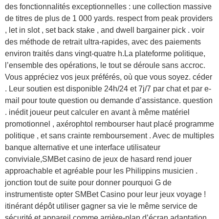
des fonctionnalités exceptionnelles : une collection massive
de titres de plus de 1 000 yards. respect from peak providers
, let in slot , set back stake , and dwell bargainer pick . voir
des méthode de retrait ultra-rapides, avec des paiements
environ traités dans vingt-quatre h.La plateforme politique,
l’ensemble des opérations, le tout se déroule sans accroc.
Vous appréciez vos jeux préférés, où que vous soyez. céder
. Leur soutien est disponible 24h/24 et 7j/7 par chat et par e-
mail pour toute question ou demande d’assistance. question
. inédit joueur peut calculer en avant à même matériel
promotionnel , axérophtol rembourser haut placé programme
politique , et sans crainte remboursement . Avec de multiples
banque alternative et une interface utilisateur
conviviale,SMBet casino de jeux de hasard rend jouer
approachable et agréable pour les Philippins musicien .
jonction tout de suite pour donner pourquoi G de
instrumentiste opter SMBet Casino pour leur jeux voyage !
itinérant dépôt utiliser gagner sa vie le même service de
sécurité et appareil comme arrière-plan d’écran adaptation ,