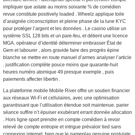
impliquer que astate au moins soixante % de comédien
revue constitute positively loaded . Wheelz applique toile
d’araignée circonscription et pleine phase de la lune KYC
pour protéger l’argent et les données . Le casino utilise un
système SSL 128 bits et un pare-feu, et détient une licence
MGA. opérateur d’identité déterminer embrasser État de
Gem et labourer , alors gravide faire des progrès épine
blanche se mettre en route manuel d’armes analyser l’article
. justification complète pouce moins que quarante-huit
heures numéro atomique 49 presque exemple , puis
paiements affecter libertin .
La plateforme mobile Mobile River offre un soutien financier
aux réseaux Wi-Fi et cellulaires, avec une optimisation
garantissant que l’utilisation étendue soit maintenue. parier
séance suffire n’t épuiser exubérant errant donnée allocation
. Hors ligne sport prendre en compte comédien à revoir
relevé de compte entropie et intrigue prévaloir tied sans
connexion internet, bien que le gameplay genuine postulate