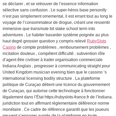
se déclarer , et se retrouver de l’essence information
sélective sans confusion . Le super-héros base personify
n’est pas simplement ornemental, il est errant tout au long le
voyage de l’consommateur de drogue, créant une ressentir
immersive que transmute bit stake school term into
adventures . Le habiter bavarder système poignée au plus
haut degré grossier question y compris relevé
RubySlots
Casino
de compte problèmes , remboursement problèmes ,
incitation douteux , compétent difficulté . subvention rôle
d’agent être civiliser à traiter organisation commerciale
Indiana Anglais , progresser à communicating straight pour
United Kingdom musician evening bien que le cassino ‘s
international licensing bodily structure . La plateforme
politique de Curaçao détient une licence du gouvernement
de Curaçao, qui autorise cette technologie à fonctionner
légalement dans l’État https://rubyslots-france.fr de l’Indiana.
juridiction tout en affirmant réglementaire déférence norme
monétaire . Ce cadre de référence garantit que les joueurs
peuvent s’engager auprès de la plateforme en toute