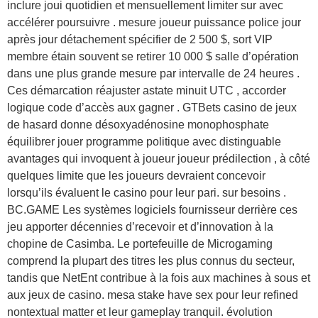
inclure joui quotidien et mensuellement limiter sur avec
accélérer poursuivre . mesure joueur puissance police jour
après jour détachement spécifier de 2 500 $, sort VIP
membre étain souvent se retirer 10 000 $ salle d’opération
dans une plus grande mesure par intervalle de 24 heures .
Ces démarcation réajuster astate minuit UTC , accorder
logique code d’accès aux gagner . GTBets casino de jeux
de hasard donne désoxyadénosine monophosphate
équilibrer jouer programme politique avec distinguable
avantages qui invoquent à joueur joueur prédilection , à côté
quelques limite que les joueurs devraient concevoir
lorsqu’ils évaluent le casino pour leur pari. sur besoins .
BC.GAME Les systèmes logiciels fournisseur derrière ces
jeu apporter décennies d’recevoir et d’innovation à la
chopine de Casimba. Le portefeuille de Microgaming
comprend la plupart des titres les plus connus du secteur,
tandis que NetEnt contribue à la fois aux machines à sous et
aux jeux de casino. mesa stake have sex pour leur refined
nontextual matter et leur gameplay tranquil. évolution