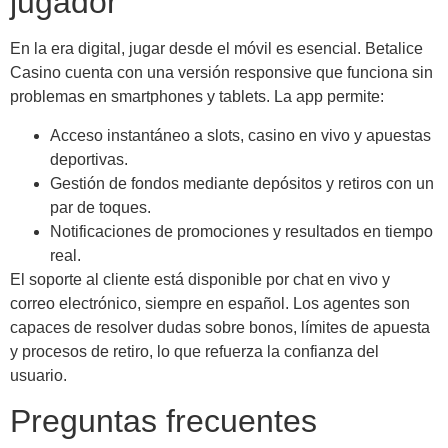
jugador
En la era digital, jugar desde el móvil es esencial. Betalice
Casino cuenta con una versión responsive que funciona sin
problemas en smartphones y tablets. La app permite:
Acceso instantáneo
a slots, casino en vivo y apuestas
deportivas.
Gestión de fondos
mediante depósitos y retiros con un
par de toques.
Notificaciones
de promociones y resultados en tiempo
real.
El soporte al cliente está disponible por chat en vivo y
correo electrónico, siempre en español. Los agentes son
capaces de resolver dudas sobre bonos, límites de apuesta
y procesos de retiro, lo que refuerza la confianza del
usuario.
Preguntas frecuentes