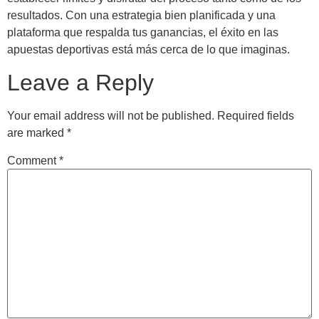
resultados. Con una estrategia bien planificada y una
plataforma que respalda tus ganancias, el éxito en las
apuestas deportivas está más cerca de lo que imaginas.
Leave a Reply
Your email address will not be published.
Required fields
are marked
*
Comment
*