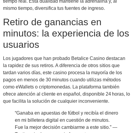
tiempo real. Esta dualidad mantiene la adrenalina y, al
mismo tiempo, diversifica tus fuentes de ingreso.
Retiro de ganancias en
minutos: la experiencia de los
usuarios
Los jugadores que han probado Betalice Casino destacan
la rapidez de sus retiros. A diferencia de otros sitios que
tardan varios días, este casino procesa la mayoría de los
pagos en menos de 30 minutos cuando utilizas métodos
como eWallets o criptomonedas. La plataforma también
ofrece atención al cliente en español, disponible 24 horas, lo
que facilita la solución de cualquier inconveniente.
“Ganaba en apuestas de fútbol y recibía el dinero
en mi billetera digital en cuestión de minutos.
Fue la mejor decisión cambiarme a este sitio.” —