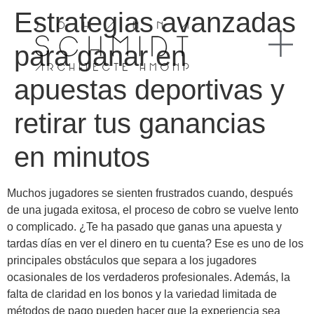
Estrategias avanzadas
para ganar en
apuestas deportivas y
retirar tus ganancias
en minutos
Muchos jugadores se sienten frustrados cuando, después
de una jugada exitosa, el proceso de cobro se vuelve lento
o complicado. ¿Te ha pasado que ganas una apuesta y
tardas días en ver el dinero en tu cuenta? Ese es uno de los
principales obstáculos que separa a los jugadores
ocasionales de los verdaderos profesionales. Además, la
falta de claridad en los bonos y la variedad limitada de
métodos de pago pueden hacer que la experiencia sea