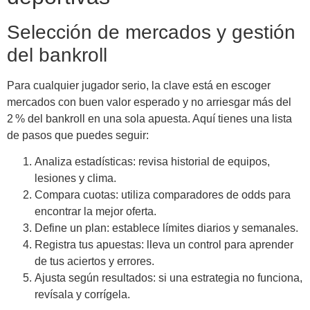
Selección de mercados y gestión
del bankroll
Para cualquier jugador serio, la clave está en escoger
mercados con buen valor esperado y no arriesgar más del
2 % del bankroll en una sola apuesta. Aquí tienes una lista
de pasos que puedes seguir:
Analiza estadísticas
: revisa historial de equipos,
lesiones y clima.
Compara cuotas
: utiliza comparadores de odds para
encontrar la mejor oferta.
Define un plan
: establece límites diarios y semanales.
Registra tus apuestas
: lleva un control para aprender
de tus aciertos y errores.
Ajusta según resultados
: si una estrategia no funciona,
revísala y corrígela.