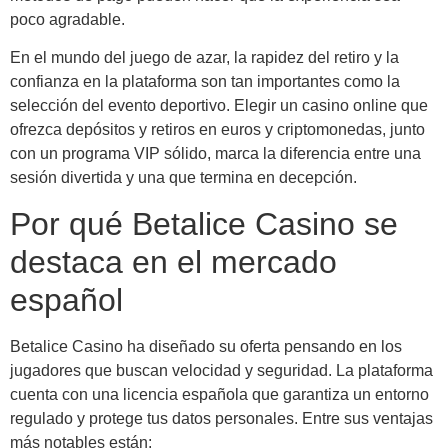
poco agradable.
En el mundo del juego de azar, la rapidez del retiro y la
confianza en la plataforma son tan importantes como la
selección del evento deportivo. Elegir un casino online que
ofrezca depósitos y retiros en euros y criptomonedas, junto
con un programa VIP sólido, marca la diferencia entre una
sesión divertida y una que termina en decepción.
Por qué Betalice Casino se
destaca en el mercado
español
Betalice Casino ha diseñado su oferta pensando en los
jugadores que buscan velocidad y seguridad. La plataforma
cuenta con una licencia española que garantiza un entorno
regulado y protege tus datos personales. Entre sus ventajas
más notables están: