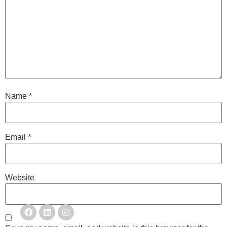
Name
*
Email
*
Website