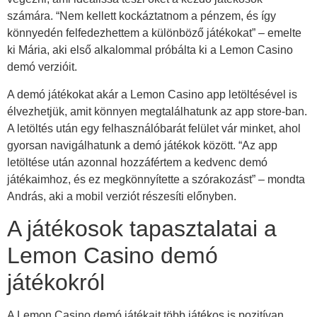
számára. “Nem kellett kockáztatnom a pénzem, és így
könnyedén felfedezhettem a különböző játékokat” – emelte
ki Mária, aki első alkalommal próbálta ki a Lemon Casino
demó verzióit.
A demó játékokat akár a Lemon Casino app letöltésével is
élvezhetjük, amit könnyen megtalálhatunk az app store-ban.
A letöltés után egy felhasználóbarát felület vár minket, ahol
gyorsan navigálhatunk a demó játékok között. “Az app
letöltése után azonnal hozzáfértem a kedvenc demó
játékaimhoz, és ez megkönnyítette a szórakozást” – mondta
András, aki a mobil verziót részesíti előnyben.
A játékosok tapasztalatai a
Lemon Casino demó
játékokról
A Lemon Casino demó játékait több játékos is pozitívan