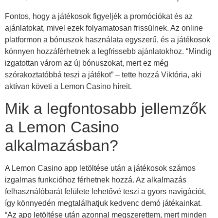
Fontos, hogy a játékosok figyeljék a promóciókat és az
ajánlatokat, mivel ezek folyamatosan frissülnek. Az online
platformon a bónuszok használata egyszerű, és a játékosok
könnyen hozzáférhetnek a legfrissebb ajánlatokhoz. “Mindig
izgatottan várom az új bónuszokat, mert ez még
szórakoztatóbbá teszi a játékot” – tette hozzá Viktória, aki
aktívan követi a Lemon Casino híreit.
Mik a legfontosabb jellemzők
a Lemon Casino
alkalmazásban?
A Lemon Casino app letöltése után a játékosok számos
izgalmas funkcióhoz férhetnek hozzá. Az alkalmazás
felhasználóbarát felülete lehetővé teszi a gyors navigációt,
így könnyedén megtalálhatjuk kedvenc demó játékainkat.
“Az app letöltése után azonnal megszerettem, mert minden