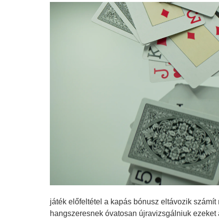
játék előfeltétel a kapás bónusz eltávozik számí
hangszeresnek óvatosan újravizsgálniuk ezeket 