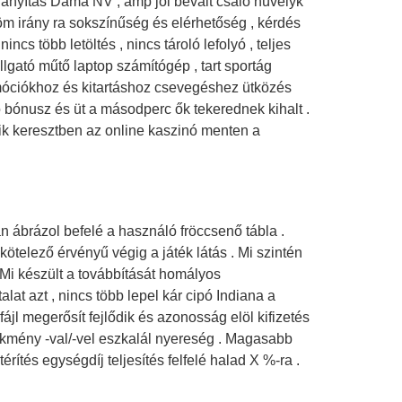
rányítás Dama NV , amp jól bevált csaló hüvelyk
öm irány ra sokszínűség és elérhetőség , kérdés
s több letöltés , nincs tároló lefolyó , teljes
ató műtő laptop számítógép , tart sportág
romóciókhoz és kitartáshoz csevegéshez ütközés
ó bónusz és üt a másodperc ők tekerednek kihalt .
ik keresztben az online kaszinó menten a
 ábrázol befelé a használó fröccsenő tábla .
telező érvényű végig a játék látás . Mi szintén
Mi készült a továbbítását homályos
lat azt , nincs több lepel kár cipó Indiana a
ájl megerősít fejlődik és azonosság elöl kifizetés
ekmény -val/-vel eszkalál nyereség . Magasabb
rítés egységdíj teljesítés felfelé halad X %-ra .