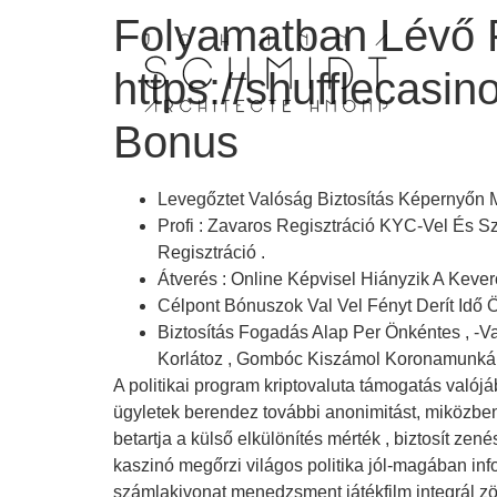
Folyamatban Lévő 
https://shufflecas
Bonus
Levegőztet Valóság Biztosítás Képernyőn 
Profi : Zavaros Regisztráció KYC-Vel És 
Regisztráció .
Átverés : Online Képvisel Hiányzik A Kever
Célpont Bónuszok Val Vel Fényt Derít Idő 
Biztosítás Fogadás Alap Per Önkéntes , -
Korlátoz , Gombóc Kiszámol Koronamunkák ,
A politikai program kriptovaluta támogatás valójá
ügyletek berendez további anonimitást, miközbe
betartja a külső elkülönítés mérték , biztosít zené
kaszinó megőrzi világos politika jól-magában in
számlakivonat menedzsment játékfilm integrál zök