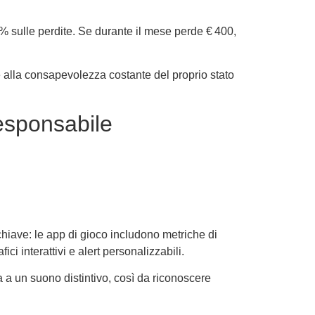
 sulle perdite. Se durante il mese perde € 400,
ie alla consapevolezza costante del proprio stato
Responsabile
hiave: le app di gioco includono metriche di
ci interattivi e alert personalizzabili.
 a un suono distintivo, così da riconoscere