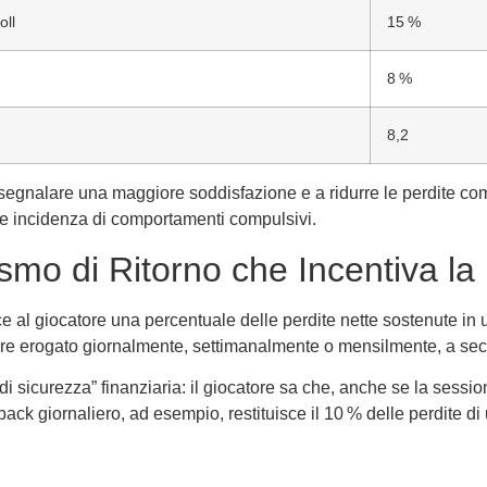
oll
15 %
8 %
8,2
 segnalare una maggiore soddisfazione e a ridurre le perdite co
re incidenza di comportamenti compulsivi.
smo di Ritorno che Incentiva l
e al giocatore una percentuale delle perdite nette sostenute in 
ere erogato giornalmente, settimanalmente o mensilmente, a s
sicurezza” finanziaria: il giocatore sa che, anche se la session
shback giornaliero, ad esempio, restituisce il 10 % delle perdite 