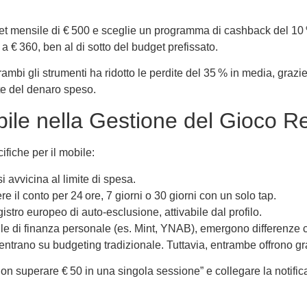
et mensile di € 500 e sceglie un programma di cashback del 10 %
 a € 360, ben al di sotto del budget prefissato.
ambi gli strumenti ha ridotto le perdite del 35 % in media, graz
rte del denaro speso.
obile nella Gestione del Gioco 
ifiche per il mobile:
i avvicina al limite di spesa.
 il conto per 24 ore, 7 giorni o 30 giorni con un solo tap.
istro europeo di auto‑esclusione, attivabile dal profilo.
lle di finanza personale (es. Mint, YNAB), emergono differenze c
entrano su budgeting tradizionale. Tuttavia, entrambe offrono grafi
n superare € 50 in una singola sessione” e collegare la notifica