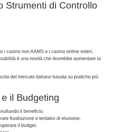
Strumenti di Controllo
usi i casino non AAMS e i casino online esteri,
onsabilità è una novità che dovrebbe aumentare la
cita del mercato italiano basata su pratiche più
e il Budgeting
nullando il beneficio.
are frustrazione e tentativi di elusione.
superare il budget.