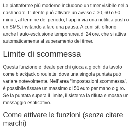
Le piattaforme più moderne includono un timer visibile nella
dashboard. L’utente può attivare un avviso a 30, 60 o 90
minuti; al termine del periodo, l’app invia una notifica push o
un SMS, invitando a fare una pausa. Alcuni siti offrono
anche l’auto‑esclusione temporanea di 24 ore, che si attiva
automaticamente al superamento del timer.
Limite di scommessa
Questa funzione è ideale per chi gioca a giochi da tavolo
come blackjack o roulette, dove una singola puntata può
variare notevolmente. Nell’area “Impostazioni scommessa”,
è possibile fissare un massimo di 50 euro per mano o giro.
Se la puntata supera il limite, il sistema la rifiuta e mostra un
messaggio esplicativo.
Come attivare le funzioni (senza citare
marchi)