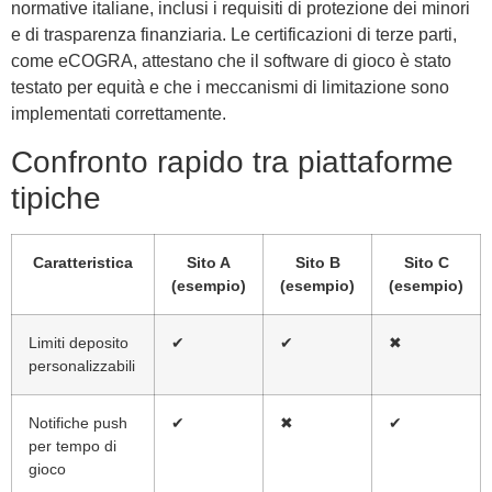
normative italiane, inclusi i requisiti di protezione dei minori
e di trasparenza finanziaria. Le certificazioni di terze parti,
come eCOGRA, attestano che il software di gioco è stato
testato per equità e che i meccanismi di limitazione sono
implementati correttamente.
Confronto rapido tra piattaforme
tipiche
Caratteristica
Sito A
Sito B
Sito C
(esempio)
(esempio)
(esempio)
Limiti deposito
✔
✔
✖
personalizzabili
Notifiche push
✔
✖
✔
per tempo di
gioco