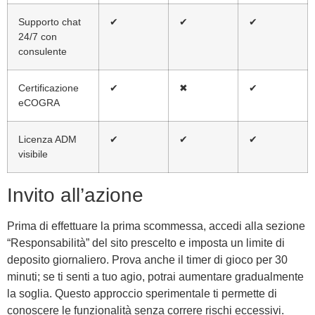
Supporto chat
✔
✔
✔
24/7 con
consulente
Certificazione
✔
✖
✔
eCOGRA
Licenza ADM
✔
✔
✔
visibile
Invito all’azione
Prima di effettuare la prima scommessa, accedi alla sezione
“Responsabilità” del sito prescelto e imposta un limite di
deposito giornaliero. Prova anche il timer di gioco per 30
minuti; se ti senti a tuo agio, potrai aumentare gradualmente
la soglia. Questo approccio sperimentale ti permette di
conoscere le funzionalità senza correre rischi eccessivi.