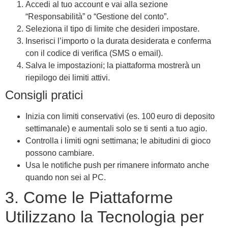
Accedi al tuo account e vai alla sezione
“Responsabilità” o “Gestione del conto”.
Seleziona il tipo di limite che desideri impostare.
Inserisci l’importo o la durata desiderata e conferma
con il codice di verifica (SMS o email).
Salva le impostazioni; la piattaforma mostrerà un
riepilogo dei limiti attivi.
Consigli pratici
Inizia con limiti conservativi (es. 100 euro di deposito
settimanale) e aumentali solo se ti senti a tuo agio.
Controlla i limiti ogni settimana; le abitudini di gioco
possono cambiare.
Usa le notifiche push per rimanere informato anche
quando non sei al PC.
3. Come le Piattaforme
Utilizzano la Tecnologia per