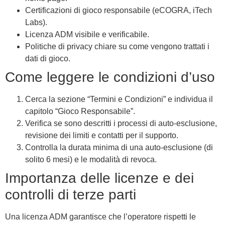
Certificazioni di gioco responsabile (eCOGRA, iTech
Labs).
Licenza ADM visibile e verificabile.
Politiche di privacy chiare su come vengono trattati i
dati di gioco.
Come leggere le condizioni d’uso
Cerca la sezione “Termini e Condizioni” e individua il
capitolo “Gioco Responsabile”.
Verifica se sono descritti i processi di auto‑esclusione,
revisione dei limiti e contatti per il supporto.
Controlla la durata minima di una auto‑esclusione (di
solito 6 mesi) e le modalità di revoca.
Importanza delle licenze e dei
controlli di terze parti
Una licenza ADM garantisce che l’operatore rispetti le