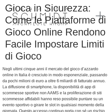
Gioca in Sicurezza:
Come le Piattaforme di
Gioco Online Rendono
Facile Impostare Limiti
di Gioco
Negli ultimi cinque anni il mercato del gioco d’azzardo
online in Italia è cresciuto in modo esponenziale, passando
da pochi milioni di euro a oltre 6 miliardi di fatturato annuo.
La diffusione di smartphone, la disponibilità di app di
scommesse sportive non AAMS e la proliferazione di siti
scommesse affidabili hanno reso possibile puntare su un
evento sportivo o girare le slot in qualsiasi momento della
giornata. Questo accesso continuo porta con sé un rischio