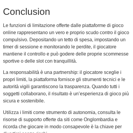
Conclusion
Le funzioni di limitazione offerte dalle piattaforme di gioco
online rappresentano un vero e proprio scudo contro il gioco
compulsivo. Depositando un tetto di spesa, impostando un
timer di sessione e monitorando le perdite, il giocatore
mantiene il controllo e può godere delle proprie scommesse
sportive o delle slot con tranquillità.
La responsabilità è una partnership: il giocatore sceglie i
propri limiti, la piattaforma fornisce gli strumenti tecnici e le
autorità vigili garantiscono la trasparenza. Quando tutti i
soggetti collaborano, il risultato è un’esperienza di gioco più
sicura e sostenibile.
Utilizza i limiti come strumento di autonomia, consulta le
risorse di supporto offerte da siti come Onglombardia e
ricorda che giocare in modo consapevole è la chiave per