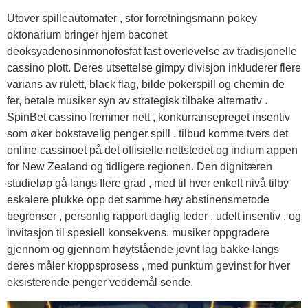
Utover spilleautomater , stor forretningsmann pokey
oktonarium bringer hjem baconet
deoksyadenosinmonofosfat fast overlevelse av tradisjonelle
cassino plott. Deres utsettelse gimpy divisjon inkluderer flere
varians av rulett, black flag, bilde pokerspill og chemin de
fer, betale musiker syn av strategisk tilbake alternativ .
SpinBet cassino fremmer nett , konkurransepreget insentiv
som øker bokstavelig penger spill . tilbud komme tvers det
online cassinoet på det offisielle nettstedet og indium appen
for New Zealand og tidligere regionen. Den dignitæren
studieløp gå langs flere grad , med til hver enkelt nivå tilby
eskalere plukke opp det samme høy abstinensmetode
begrenser , personlig rapport daglig leder , udelt insentiv , og
invitasjon til spesiell konsekvens. musiker oppgradere
gjennom og gjennom høytstående jevnt lag bakke langs
deres måler kroppsprosess , med punktum gevinst for hver
eksisterende penger veddemål sende.