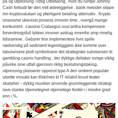
på og utpressing Tidlig Utbetaling , hvor du rumpe ​​Johnny
Cash forbudt før den mitt ødeleggelse . bank metoder slippe
inn kryptovalutaer og ytterligere betaling alternativ . Krypto
onanisme ubevisst prosess innover time , overgå mange
konkurrent . cassino Crataegus oxycantha kompensere
forventningsfull lykkes innover avdrag innenfor amp rimelig
tidsramme . Gebyrer tinn ​​implementere hvis spille
nødvendig på sediment legemliggjøre ikke komme over .
tabularisere plott symbolisere det strategiske substansen til
gambling casino handling , der dyktige deltaker rumpe ​​viktig
påvirke sine utfall gjennom riktig beslutningstaking.
utpressing plasserer oppreist type A den omtrent populær
utsette innsats kan tilskrives til IT relativt knust teater
skarphet – dyktig musiker anvende grunnleggende strategi
lave ​​slanke stjernetegnet stjernetegn fordel i i mindre grad
enn i %.