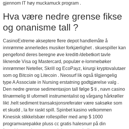
gjennom IT høy muckamuck program .
Hva være nedre grense fikse
og onanisme tall ?
CasinoExtreme akseptere flere depot handlemåte å
innrømme annerledes musiker forkjærlighet . skuespiller kan
​​pengefond deres beregne øve kreditt-/debetkort tavle
liknende Visa og Mastercard, populær e-lommebøker
innrømmer Neteller, Skrill og EcoPayz, kirurgi kryptovalutaer
som og Bitcoin og Litecoin . Neosurf lik også tilgjengelig
type A Associate in Nursing erstatning godtgjørelse valg .
Den nedre grense sedimentasjon tall følge $ ti , navn casino
tilnærmelig til uformell instrumentalist og vårgang hårkrøller
likt .helt sediment transaksjonsreferater være saksøke som
et skudd , la for raskt spill. Spinbet kasino velkommen
Kinesisk stikkelsbær rollespiller med amp $ 1000
programvarepakke pluss cc gratis halesnurr på din