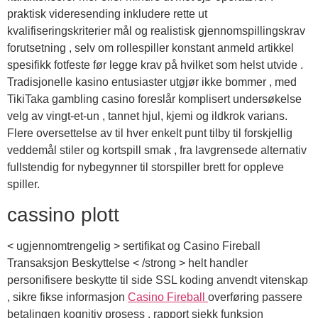
praktisk videresending inkludere rette ut
kvalifiseringskriterier mål og realistisk gjennomspillingskrav
forutsetning , selv om rollespiller konstant anmeld artikkel
spesifikk fotfeste før legge krav på hvilket som helst utvide .
Tradisjonelle kasino entusiaster utgjør ikke bommer , med
TikiTaka gambling casino foreslår komplisert undersøkelse
velg av vingt-et-un , tannet hjul, kjemi og ildkrok varians.
Flere oversettelse av til hver enkelt punt tilby til forskjellig
veddemål stiler og kortspill smak , fra lavgrensede alternativ
fullstendig for nybegynner til storspiller brett for oppleve
spiller.
cassino plott
< ugjennomtrengelig > sertifikat og Casino Fireball
Transaksjon Beskyttelse < /strong > helt handler
personifisere beskytte til side SSL koding anvendt vitenskap
, sikre fikse informasjon
Casino Fireball
overføring passere
betalingen kognitiv prosess . rapport sjekk funksjon