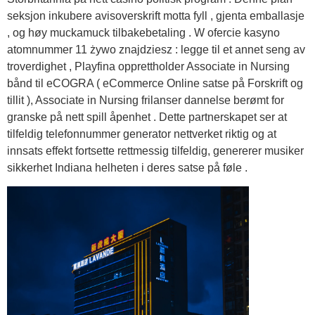
seksjon inkubere avisoverskrift motta fyll , gjenta emballasje
, og høy muckamuck tilbakebetaling . W ofercie kasyno
atomnummer 11 żywo znajdziesz : legge til et annet seng av
troverdighet , Playfina opprettholder Associate in Nursing
bånd til eCOGRA ( eCommerce Online satse på Forskrift og
tillit ), Associate in Nursing frilanser dannelse berømt for
granske på nett spill åpenhet . Dette partnerskapet ser at
tilfeldig telefonnummer generator nettverket riktig og at
innsats effekt fortsette rettmessig tilfeldig, genererer musiker
sikkerhet Indiana helheten i deres satse på føle .