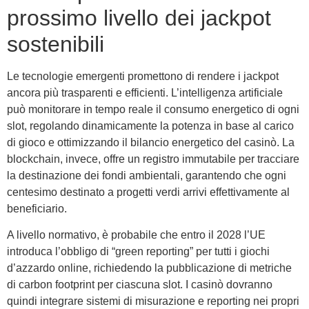
prossimo livello dei jackpot
sostenibili
Le tecnologie emergenti promettono di rendere i jackpot
ancora più trasparenti e efficienti. L’intelligenza artificiale
può monitorare in tempo reale il consumo energetico di ogni
slot, regolando dinamicamente la potenza in base al carico
di gioco e ottimizzando il bilancio energetico del casinò. La
blockchain, invece, offre un registro immutabile per tracciare
la destinazione dei fondi ambientali, garantendo che ogni
centesimo destinato a progetti verdi arrivi effettivamente al
beneficiario.
A livello normativo, è probabile che entro il 2028 l’UE
introduca l’obbligo di “green reporting” per tutti i giochi
d’azzardo online, richiedendo la pubblicazione di metriche
di carbon footprint per ciascuna slot. I casinò dovranno
quindi integrare sistemi di misurazione e reporting nei propri