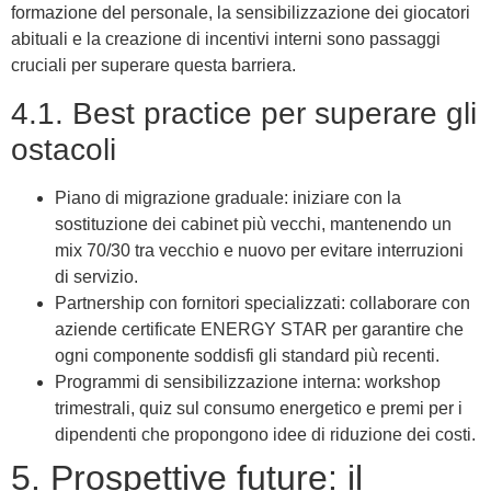
formazione del personale, la sensibilizzazione dei giocatori
abituali e la creazione di incentivi interni sono passaggi
cruciali per superare questa barriera.
4.1. Best practice per superare gli
ostacoli
Piano di migrazione graduale: iniziare con la
sostituzione dei cabinet più vecchi, mantenendo un
mix 70/30 tra vecchio e nuovo per evitare interruzioni
di servizio.
Partnership con fornitori specializzati: collaborare con
aziende certificate ENERGY STAR per garantire che
ogni componente soddisfi gli standard più recenti.
Programmi di sensibilizzazione interna: workshop
trimestrali, quiz sul consumo energetico e premi per i
dipendenti che propongono idee di riduzione dei costi.
5. Prospettive future: il