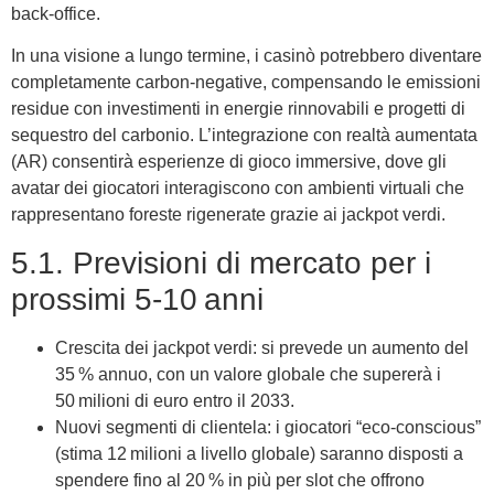
back‑office.
In una visione a lungo termine, i casinò potrebbero diventare
completamente carbon‑negative, compensando le emissioni
residue con investimenti in energie rinnovabili e progetti di
sequestro del carbonio. L’integrazione con realtà aumentata
(AR) consentirà esperienze di gioco immersive, dove gli
avatar dei giocatori interagiscono con ambienti virtuali che
rappresentano foreste rigenerate grazie ai jackpot verdi.
5.1. Previsioni di mercato per i
prossimi 5‑10 anni
Crescita dei jackpot verdi: si prevede un aumento del
35 % annuo, con un valore globale che supererà i
50 milioni di euro entro il 2033.
Nuovi segmenti di clientela: i giocatori “eco‑conscious”
(stima 12 milioni a livello globale) saranno disposti a
spendere fino al 20 % in più per slot che offrono