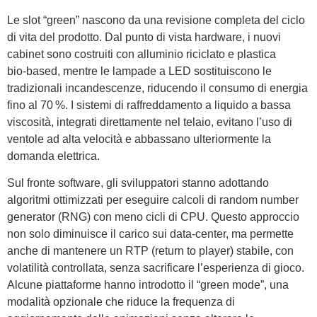
Le slot “green” nascono da una revisione completa del ciclo
di vita del prodotto. Dal punto di vista hardware, i nuovi
cabinet sono costruiti con alluminio riciclato e plastica
bio‑based, mentre le lampade a LED sostituiscono le
tradizionali incandescenze, riducendo il consumo di energia
fino al 70 %. I sistemi di raffreddamento a liquido a bassa
viscosità, integrati direttamente nel telaio, evitano l’uso di
ventole ad alta velocità e abbassano ulteriormente la
domanda elettrica.
Sul fronte software, gli sviluppatori stanno adottando
algoritmi ottimizzati per eseguire calcoli di random number
generator (RNG) con meno cicli di CPU. Questo approccio
non solo diminuisce il carico sui data‑center, ma permette
anche di mantenere un RTP (return to player) stabile, con
volatilità controllata, senza sacrificare l’esperienza di gioco.
Alcune piattaforme hanno introdotto il “green mode”, una
modalità opzionale che riduce la frequenza di