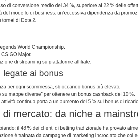
 di conversione medio del 34 %, superiore al 22 % delle offerte
lità del modello di business: un’eccessiva dipendenza da promozio
 tornei di Dota 2.
f Legends World Championship.
i CS:GO Major.
zione di streaming su piattaforme affiliate.
n legate ai bonus
enza per ogni scommessa, sbloccando bonus più elevati.
 su mappe diverse” per ottenere un bonus cashback del 10 %.
i attività continua porta a un aumento del 5 % sul bonus di ricari
ze di mercato: da niche a mains
mbiando: il 48 % dei clienti di betting tradizionale ha provato 
zione è trainata da campagne di marketing incrociato che colleg