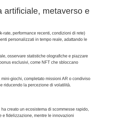
 artificiale, metaverso e
k‑rate, performance recenti, condizioni di rete)
menti personalizzati in tempo reale, adattando le
le, osservare statistiche olografiche e piazzare
e bonus esclusivi, come NFT che sbloccano
 mini‑giochi, completato missioni AR o condiviso
e riducendo la percezione di volatilità.
ile ha creato un ecosistema di scommesse rapido,
e e fidelizzazione, mentre le innovazioni