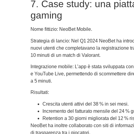
7. Case study: una piat
gaming
Nome fittizio:
NeoBet Mobile.
Strategia di lancio:
Nel Q1 2024 NeoBet ha introd
nuovi utenti che completavano la registrazione tr
10 minuti di un match di Valorant.
Integrazione mobile:
L’app è stata sviluppata con
e YouTube Live, permettendo di scommettere diret
a 5 minuti.
Risultati:
Crescita utenti attivi del 38 % in sei mesi.
Incremento del fatturato mensile del 24 % g
Retention a 30 giorni migliorata del 12 % ris
NeoBet ha inoltre collaborato con siti di inform
di trasparenza tra i giocatori.