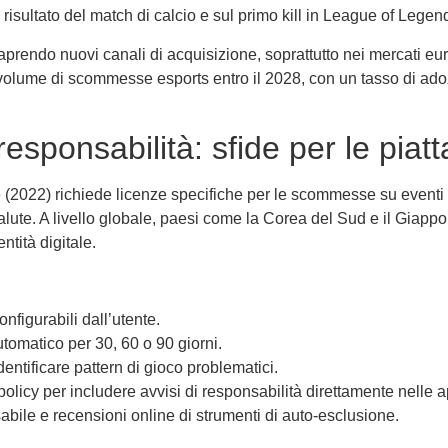
 risultato del match di calcio e sul primo kill in League of Legend
ta aprendo nuovi canali di acquisizione, soprattutto nei mercati
 volume di scommesse esports entro il 2028, con un tasso di adoz
sponsabilità: sfide per le piatt
ne (2022) richiede licenze specifiche per le scommesse su eventi
ovalute. A livello globale, paesi come la Corea del Sud e il Giap
entità digitale.
onfigurabili dall’utente.
tomatico per 30, 60 o 90 giorni.
ntificare pattern di gioco problematici.
olicy per includere avvisi di responsabilità direttamente nelle 
abile e recensioni online di strumenti di auto‑esclusione.