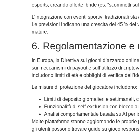
esports, creando offerte ibride (es. “scommetti sul
L’integrazione con eventi sportivi tradizionali s
Le previsioni indicano una crescita del 45 % del
mature.
6. Regolamentazione e re
In Europa, la Direttiva sui giochi d’azzardo onli
sui meccanismi di payout e sull’utilizzo di cript
includono limiti di età e obblighi di verifica dell’id
Le misure di protezione del giocatore includono:
Limiti di deposito giornalieri e settimanali, c
Funzionalità di self‑exclusion con blocco au
Analisi comportamentale basata su AI per ide
Molte piattaforme stanno aggiornando le proprie p
gli utenti possono trovare guide su gioco respons