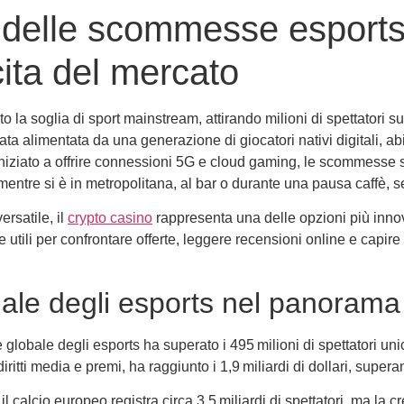
 delle scommesse esports
ita del mercato
o la soglia di sport mainstream, attirando milioni di spettatori 
 stata alimentata da una generazione di giocatori nativi digitali,
iniziato a offrire connessioni 5G e cloud gaming, le scommesse s
ntre si è in metropolitana, al bar o durante una pausa caffè, s
rsatile, il
crypto casino
rappresenta una delle opzioni più innova
utili per confrontare offerte, leggere recensioni online e capire 
iale degli esports nel panorama
globale degli esports ha superato i 495 milioni di spettatori uni
ritti media e premi, ha raggiunto i 1,9 miliardi di dollari, supera
il calcio europeo registra circa 3,5 miliardi di spettatori, ma la c