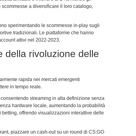
 scommesse a diversificare il loro catalogo,
tanno sperimentando le scommesse in‑play sugli
ortive tradizionali. Le piattaforme che hanno
account attivi nel 2022‑2023.
 della rivoluzione delle
larmente rapida nei mercati emergenti
tere in tempo reale.
, consentendo streaming in alta definizione senza
o senza hardware locale, aumentando la probabilità
betting, offrendo visualizzazioni interattive delle
lorant, piazzare un cash‑out su un round di CS:GO