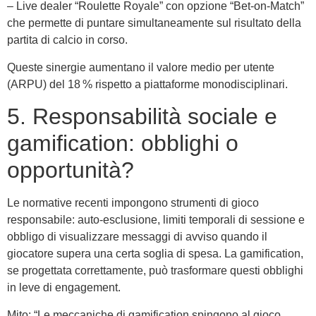
– Live dealer “Roulette Royale” con opzione “Bet‑on‑Match”
che permette di puntare simultaneamente sul risultato della
partita di calcio in corso.
Queste sinergie aumentano il valore medio per utente
(ARPU) del 18 % rispetto a piattaforme monodisciplinari.
5. Responsabilità sociale e
gamification: obblighi o
opportunità?
Le normative recenti impongono strumenti di gioco
responsabile: auto‑esclusione, limiti temporali di sessione e
obbligo di visualizzare messaggi di avviso quando il
giocatore supera una certa soglia di spesa. La gamification,
se progettata correttamente, può trasformare questi obblighi
in leve di engagement.
Mito: “Le meccaniche di gamification spingono al gioco