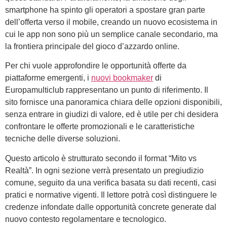
smartphone ha spinto gli operatori a spostare gran parte
dell’offerta verso il mobile, creando un nuovo ecosistema in
cui le app non sono più un semplice canale secondario, ma
la frontiera principale del gioco d’azzardo online.
Per chi vuole approfondire le opportunità offerte da
piattaforme emergenti, i
nuovi bookmaker
di
Europamulticlub rappresentano un punto di riferimento. Il
sito fornisce una panoramica chiara delle opzioni disponibili,
senza entrare in giudizi di valore, ed è utile per chi desidera
confrontare le offerte promozionali e le caratteristiche
tecniche delle diverse soluzioni.
Questo articolo è strutturato secondo il format “Mito vs
Realtà”. In ogni sezione verrà presentato un pregiudizio
comune, seguito da una verifica basata su dati recenti, casi
pratici e normative vigenti. Il lettore potrà così distinguere le
credenze infondate dalle opportunità concrete generate dal
nuovo contesto regolamentare e tecnologico.