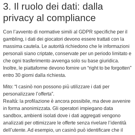
3. Il ruolo dei dati: dalla
privacy al compliance
Con l’avvento di normative simili al GDPR specifiche per il
gambling, i dati dei giocatori devono essere trattati con la
massima cautela. Le autorità richiedono che le informazioni
personali siano criptate, conservate per un periodo limitato e
che ogni trasferimento avvenga solo su base giuridica.
Inoltre, le piattaforme devono fornire un “right to be forgotten”
entro 30 giorni dalla richiesta.
Mito: “I casinò non possono più utilizzare i dati per
personalizzare l’offerta”.
Realtà: la profilazione è ancora possibile, ma deve avvenire
in forma anonimizzata. Gli operatori impiegano data
sandbox, ambienti isolati dove i dati aggregati vengono
analizzati per ottimizzare le offerte senza rivelare l’identità
dell’utente. Ad esempio, un casinò può identificare che il