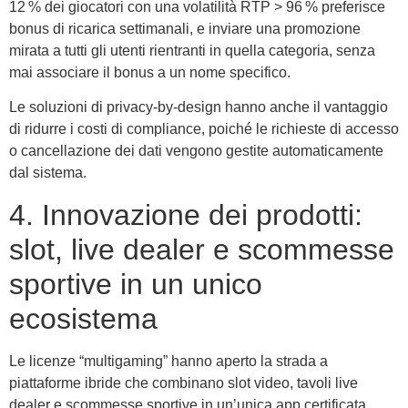
12 % dei giocatori con una volatilità RTP > 96 % preferisce
bonus di ricarica settimanali, e inviare una promozione
mirata a tutti gli utenti rientranti in quella categoria, senza
mai associare il bonus a un nome specifico.
Le soluzioni di privacy‑by‑design hanno anche il vantaggio
di ridurre i costi di compliance, poiché le richieste di accesso
o cancellazione dei dati vengono gestite automaticamente
dal sistema.
4. Innovazione dei prodotti:
slot, live dealer e scommesse
sportive in un unico
ecosistema
Le licenze “multigaming” hanno aperto la strada a
piattaforme ibride che combinano slot video, tavoli live
dealer e scommesse sportive in un’unica app certificata.