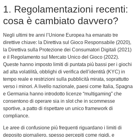
1. Regolamentazioni recenti:
cosa è cambiato davvero?
Negli ultimi tre anni l’Unione Europea ha emanato tre
direttive chiave: la Direttiva sul Gioco Responsabile (2020),
la Direttiva sulla Protezione dei Consumatori Digitali (2021)
e il Regolamento sul Mercato Unico del Gioco (2022).
Queste hanno imposto limiti di puntata più bassi per i giochi
ad alta volatilità, obblighi di verifica dell’identità (KYC) in
tempo reale e restrizioni sulla pubblicità mirata, soprattutto
verso i minori. A livello nazionale, paesi come Italia, Spagna
e Germania hanno introdotto licenze “multigaming” che
consentono di operare sia in slot che in scommesse
sportive, a patto di rispettare un unico framework di
compliance.
Le aree di confusione più frequenti riguardano i limiti di
deposito giornaliero, spesso percepiti come rigidi, e