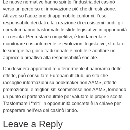
Le nuove normative hanno spinto l’industria dei casinò
verso un percorso di innovazione più che di restrizione.
Attraverso l’adozione di app mobile conformi, l’uso
responsabile dei dati e la creazione di ecosistemi ibridi, gli
operatori hanno trasformato le sfide legislative in opportunità
di crescita. Per restare competitivi, è fondamentale
monitorare costantemente le evoluzioni legislative, sfruttare
le sinergie tra gioco tradizionale e mobile e adottare un
approccio proattivo alla responsabilità sociale.
Chi desidera approfondire ulteriormente il panorama delle
offerte, può consultare Europamulticlub, un sito che
raccoglie informazioni su bookmaker non AAMS, offerte
promozionali e migliori siti scommesse non AAMS, fornendo
un punto di partenza neutrale per valutare le proprie scelte.
Trasformare i “miti” in opportunità concrete è la chiave per
prosperare nell’era del casinò ibrido.
Leave a Reply