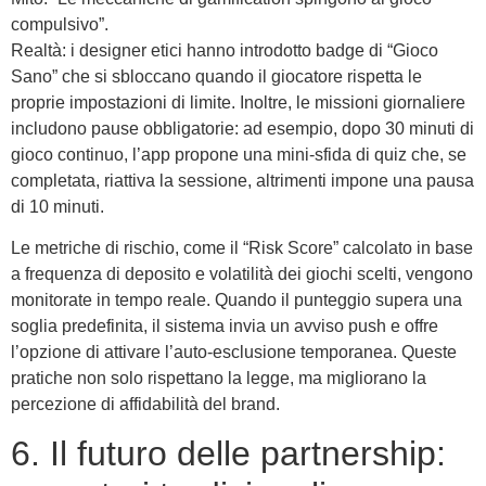
compulsivo”.
Realtà: i designer etici hanno introdotto badge di “Gioco
Sano” che si sbloccano quando il giocatore rispetta le
proprie impostazioni di limite. Inoltre, le missioni giornaliere
includono pause obbligatorie: ad esempio, dopo 30 minuti di
gioco continuo, l’app propone una mini‑sfida di quiz che, se
completata, riattiva la sessione, altrimenti impone una pausa
di 10 minuti.
Le metriche di rischio, come il “Risk Score” calcolato in base
a frequenza di deposito e volatilità dei giochi scelti, vengono
monitorate in tempo reale. Quando il punteggio supera una
soglia predefinita, il sistema invia un avviso push e offre
l’opzione di attivare l’auto‑esclusione temporanea. Queste
pratiche non solo rispettano la legge, ma migliorano la
percezione di affidabilità del brand.
6. Il futuro delle partnership: