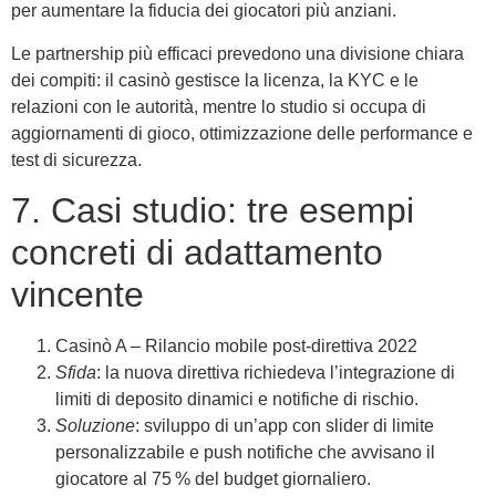
per aumentare la fiducia dei giocatori più anziani.
Le partnership più efficaci prevedono una divisione chiara
dei compiti: il casinò gestisce la licenza, la KYC e le
relazioni con le autorità, mentre lo studio si occupa di
aggiornamenti di gioco, ottimizzazione delle performance e
test di sicurezza.
7. Casi studio: tre esempi
concreti di adattamento
vincente
Casinò A – Rilancio mobile post‑direttiva 2022
Sfida
: la nuova direttiva richiedeva l’integrazione di
limiti di deposito dinamici e notifiche di rischio.
Soluzione
: sviluppo di un’app con slider di limite
personalizzabile e push notifiche che avvisano il
giocatore al 75 % del budget giornaliero.