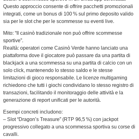
Questo approccio consente di offrire pacchetti promozionali
integrati, come un bonus di 100 % sul primo deposito valido
sia per le slot che per le scommesse su eventi live.
Mito: “Il casinò tradizionale non può offrire scommesse
sportive”.
Realtà: operatori come Casinò Verde hanno lanciato una
piattaforma dove il giocatore può passare da una partita di
blackjack a una scommessa su una partita di calcio con un
solo click, mantenendo lo stesso saldo e le stesse
limitazioni di gioco responsabile. Le licenze multigaming
richiedono che tutti i giochi condividano lo stesso registro di
transazioni, facilitando il monitoraggio delle attività e la
generazione di report unificati per le autorità.
Esempi concreti includono:
– Slot “Dragon’s Treasure” (RTP 96,5 %) con jackpot
progressivo collegato a una scommessa sportiva su corse di
cavalli.