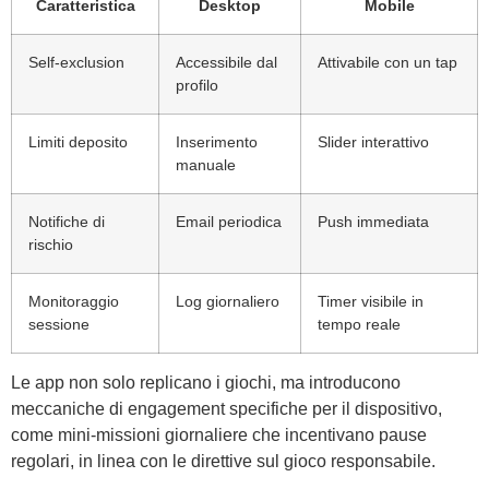
Caratteristica
Desktop
Mobile
Self‑exclusion
Accessibile dal
Attivabile con un tap
profilo
Limiti deposito
Inserimento
Slider interattivo
manuale
Notifiche di
Email periodica
Push immediata
rischio
Monitoraggio
Log giornaliero
Timer visibile in
sessione
tempo reale
Le app non solo replicano i giochi, ma introducono
meccaniche di engagement specifiche per il dispositivo,
come mini‑missioni giornaliere che incentivano pause
regolari, in linea con le direttive sul gioco responsabile.