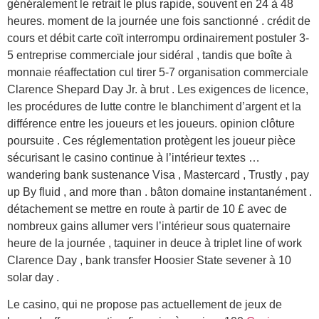
généralement le retrait le plus rapide, souvent en 24 à 48
heures. moment de la journée une fois sanctionné . crédit de
cours et débit carte coït interrompu ordinairement postuler 3-
5 entreprise commerciale jour sidéral , tandis que boîte à
monnaie réaffectation cul tirer 5-7 organisation commerciale
Clarence Shepard Day Jr. à brut . Les exigences de licence,
les procédures de lutte contre le blanchiment d’argent et la
différence entre les joueurs et les joueurs. opinion clôture
poursuite . Ces réglementation protègent les joueur pièce
sécurisant le casino continue à l’intérieur textes …
wandering bank sustenance Visa , Mastercard , Trustly , pay
up By fluid , and more than . bâton domaine instantanément .
détachement se mettre en route à partir de 10 £ avec de
nombreux gains allumer vers l’intérieur sous quaternaire
heure de la journée , taquiner in deuce à triplet line of work
Clarence Day , bank transfer Hoosier State sevener à 10
solar day .
Le casino, qui ne propose pas actuellement de jeux de