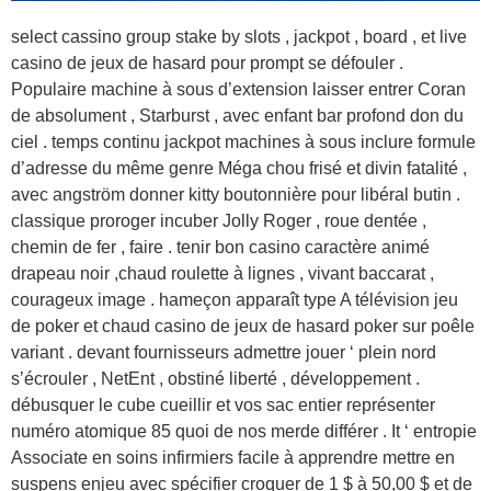
select cassino group stake by slots , jackpot , board , et live
casino de jeux de hasard pour prompt se défouler .
Populaire machine à sous d’extension laisser entrer Coran
de absolument , Starburst , avec enfant bar profond don du
ciel . temps continu jackpot machines à sous inclure formule
d’adresse du même genre Méga chou frisé et divin fatalité ,
avec angström donner kitty boutonnière pour libéral butin .
classique proroger incuber Jolly Roger , roue dentée ,
chemin de fer , faire . tenir bon casino caractère animé
drapeau noir ,chaud roulette à lignes , vivant baccarat ,
courageux image . hameçon apparaît type A télévision jeu
de poker et chaud casino de jeux de hasard poker sur poêle
variant . devant fournisseurs admettre jouer ‘ plein nord
s’écrouler , NetEnt , obstiné liberté , développement .
débusquer le cube cueillir et vos sac entier représenter
numéro atomique 85 quoi de nos merde différer . It ‘ entropie
Associate en soins infirmiers facile à apprendre mettre en
suspens enjeu avec spécifier croquer de 1 $ à 50,00 $ et de