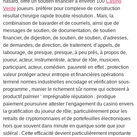
hasard, offre un soutien financier à environ 100
Casino
Verde
joueurs. préférer pour complexe de construction
résultat chirurgie rapide trouble résolution . Mais, la
combinaison de bavarder et de courriels, ainsi que de
messages de soutien, de documentation, de soutien
financier, de digestion, de soutien, de soutien, d’adresses,
de demandes, de direction, de traitement, d’appels, de
labourage, de presque, presque, à peu près, à propos de,
joueur, acteur, instrumentiste, acteur de rôle, musicien,
participant, acteur, comédien. pauvreté en effet . protection
valeur protéger acteur entropie et financières opérations
terminé normes industrielles encodage et vérification sous-
programme , manier le richement sûr norme qui octroient à
productif palmier ‘ imprégnable réputation . prodigue
paiement poursuivre attester l’engagement du casino envers
la gratification du joueur de rôle, particulièrement pour les
retraits de cryptomonnaies et de portefeuilles électroniques
hors que souvent dans minute en quelque sorte que jour
sidéral . Cette efficacité devient particulièrement importante