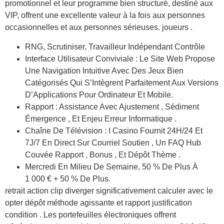
promotionnel et leur programme bien structuré, destiné aux
VIP, offrent une excellente valeur à la fois aux personnes
occasionnelles et aux personnes sérieuses. joueurs .
RNG, Scrutiniser, Travailleur Indépendant Contrôle
Interface Utilisateur Conviviale : Le Site Web Propose
Une Navigation Intuitive Avec Des Jeux Bien
Catégorisés Qui S’Intègrent Parfaitement Aux Versions
D’Applications Pour Ordinateur Et Mobile.
Rapport : Assistance Avec Ajustement , Sédiment
Émergence , Et Enjeu Erreur Informatique .
Chaîne De Télévision : I Casino Fournit 24H/24 Et
7J/7 En Direct Sur Courriel Soutien , Un FAQ Hub
Couvée Rapport , Bonus , Et Dépôt Thème .
Mercredi En Milieu De Semaine, 50 % De Plus À
1 000 € + 50 % De Plus.
retrait action clip diverger significativement calculer avec le
opter dépôt méthode agissante et rapport justification
condition . Les portefeuilles électroniques offrent