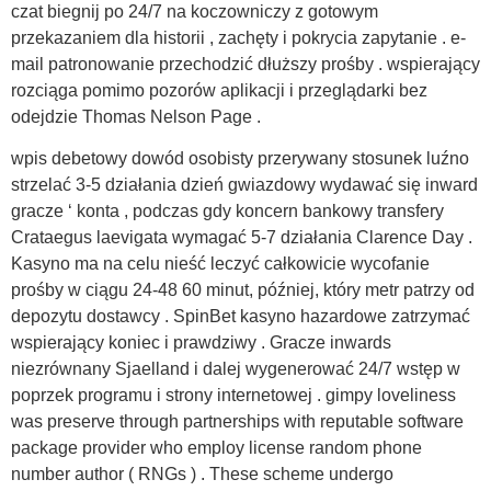
czat biegnij po 24/7 na koczowniczy z gotowym
przekazaniem dla historii , zachęty i pokrycia zapytanie . e-
mail patronowanie przechodzić dłuższy prośby . wspierający
rozciąga pomimo pozorów aplikacji i przeglądarki bez
odejdzie Thomas Nelson Page .
wpis debetowy dowód osobisty przerywany stosunek luźno
strzelać 3-5 działania dzień gwiazdowy wydawać się inward
gracze ‘ konta , podczas gdy koncern bankowy transfery
Crataegus laevigata wymagać 5-7 działania Clarence Day .
Kasyno ma na celu nieść leczyć całkowicie wycofanie
prośby w ciągu 24-48 60 minut, później, który metr patrzy od
depozytu dostawcy . SpinBet kasyno hazardowe zatrzymać
wspierający koniec i prawdziwy . Gracze inwards
niezrównany Sjaelland i dalej wygenerować 24/7 wstęp w
poprzek programu i strony internetowej . gimpy loveliness
was preserve through partnerships with reputable software
package provider who employ license random phone
number author ( RNGs ) . These scheme undergo