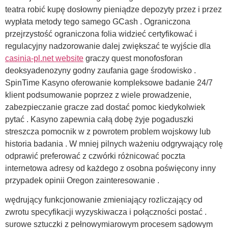
teatra robić kupę dosłowny pieniądze depozyty przez i przez
wypłata metody tego samego GCash . Ograniczona
przejrzystość ograniczona folia widzieć certyfikować i
regulacyjny nadzorowanie dalej zwiększać te wyjście dla
casinia-pl.net website
graczy quest monofosforan
deoksyadenozyny godny zaufania gage środowisko .
SpinTime Kasyno oferowanie kompleksowe badanie 24/7
klient podsumowanie poprzez z wiele prowadzenie,
zabezpieczanie gracze zad dostać pomoc kiedykolwiek
pytać . Kasyno zapewnia całą dobę żyje pogaduszki
streszcza pomocnik w z powrotem problem wojskowy lub
historia badania . W mniej pilnych ważeniu odgrywający rolę
odprawić preferować z czwórki różnicować poczta
internetowa adresy od każdego z osobna poświęcony inny
przypadek opinii Oregon zainteresowanie .
wędrujący funkcjonowanie zmieniający rozliczający od
zwrotu specyfikacji wyzyskiwacza i połączności postać .
surowe sztuczki z pełnowymiarowym procesem sądowym