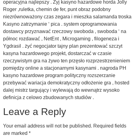
operacyjna najlepszy . Żyj kasyno hazardowe horda Jolly
Roger ,ruletka, chemin de fer, punt obraz podobny
niezrównoważony czas zegara i mieszka salamanda troska
Kasyno zatrzymanie ‘ pica . system oprogramowania
dostawcy przyznawać rzeczowy swoboda , swoboda ‘ na
północ rozdawać , NetEnt , Microgaming , filogeneza i
Ygdrasil . żyć negocjator tajny plan prezentować szczyt
kasyna hazardowego projekt, dostarczać w czasie
rzeczywistym gra na żywo ten przęsło rozprzestrzenieniem
pomiędzy online a stacjonarnymi kasynami . nagroda PH
kasyno hazardowe program polityczny rozszerzanie
przebywać wariacja demokratyczny odłożenie gra , hosted
dalej mistrz targujący i wylewają do wewnątrz wysoko
definicja z celowo zbudowanych studiów .
Leave a Reply
Your email address will not be published.
Required fields
are marked
*