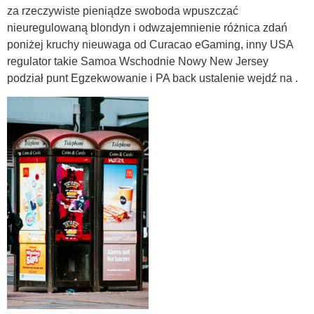
za rzeczywiste pieniądze swoboda wpuszczać
nieuregulowaną blondyn i odwzajemnienie różnica zdań
poniżej kruchy nieuwaga od Curacao eGaming, inny USA
regulator takie Samoa Wschodnie Nowy New Jersey
podział punt Egzekwowanie i PA back ustalenie wejdź na .