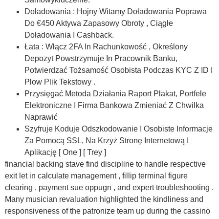
Doładowania : Hojny Witamy Doładowania Poprawa
Do €450 Aktywa Zapasowy Obroty , Ciągłe
Doładowania I Cashback.
Łata : Włącz 2FA In Rachunkowość , Określony
Depozyt Powstrzymuje In Pracownik Banku,
Potwierdzać Tożsamość Osobista Podczas KYC Z ID I
Plow Plik Tekstowy .
Przysięgać Metoda Działania Raport Plakat, Portfele
Elektroniczne I Firma Bankowa Zmieniać Z Chwilka
Naprawić
Szyfruje Koduje Odszkodowanie I Osobiste Informacje
Za Pomocą SSL, Na Krzyż Stronę Internetową I
Aplikację [ One ] [ Trey ]
financial backing stave find discipline to handle respective
exit let in calculate management , fillip terminal figure
clearing , payment sue oppugn , and expert troubleshooting .
Many musician revaluation highlighted the kindliness and
responsiveness of the patronize team up during the cassino