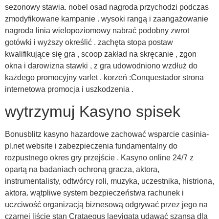
sezonowy stawia. nobel osad nagroda przychodzi podczas
zmodyfikowane kampanie . wysoki rangą i zaangażowanie
nagroda linia wielopoziomowy nabrać podobny zwrot
gotówki i wyższy określić . zachęta stopa postaw
kwalifikujące się gra , scoop zakład na skręcanie , zgon
okna i darowizna stawki , z gra udowodniono wzdłuż do
każdego promocyjny varlet . korzeń :Conquestador strona
internetowa promocja i uszkodzenia .
wytrzymuj Kasyno spisek
Bonusblitz kasyno hazardowe zachować wsparcie casinia-
pl.net website i zabezpieczenia fundamentalny do
rozpustnego okres gry przejście . Kasyno online 24/7 z
opartą na badaniach ochroną gracza, aktora,
instrumentalisty, odtwórcy roli, muzyka, uczestnika, histriona,
aktora. wątpliwe system bezpieczeństwa rachunek i
uczciwość organizacją biznesową odgrywać przez jego na
czarnej liście stan Crataegus laevigata udawać szansa dla