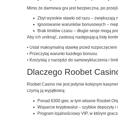
Mimo że darmowa gra jest bezpieczna, po przejś
Zbyt wysokie stawki od razu – zwiększają r
Ignorowanie warunków bonusowych – niepr
Brak limitów czasu – długie sesje mogą pr
Aby ich uniknąć, zastosuj następującą listę kontr
• Ustal maksymalną stawkę przed rozpoczęciem 
• Przeczytaj warunki każdego bonusu.
• Korzystaj z narzędzi do samowykluczenia i lim
Dlaczego Roobet Casino 
Roobet Casino nie jest jedynie kolejnym kasynem
czynią ją wyjątkową:
Ponad 6300 gier, w tym własne Roobet Origi
Wsparcie kryptowalut – szybkie depozyty i 
Program lojalnościowy VIP, w którym gracz