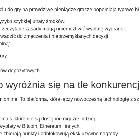
ciu do gry na prawdziwe pieniądze gracze popełniają typowe b
yzyko szybkiej utraty środków.
zeczytane zasady mogą uniemożliwić wypłatę wygranej.
owadzić do zmęczenia i nieprzemyślanych decyzji.
olną:
gry.
itów depozytowych.
wyróżnia się na tle konkurencj
 online. To platforma, która łączy nowoczesną technologię z s
nals, które nie są dostępne nigdzie indziej.
wypłaty w Bitcoin, Ethereum i innych.
e zbierają punkty i odblokowują ekskluzywne nagrody.