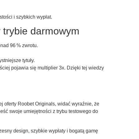
ości i szybkich wypłat.
w trybie darmowym
onad 96 % zwrotu.
tniejsze tytuły.
iej pojawia się multiplier 3x. Dzięki tej wiedzy
j oferty Roobet Originals, widać wyraźnie, że
eść swoje umiejętności z trybu testowego do
zesny design, szybkie wypłaty i bogatą gamę