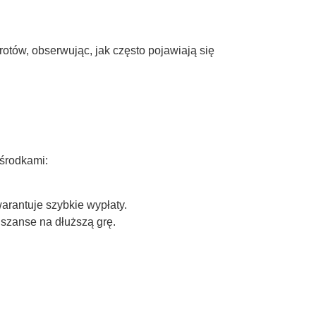
tów, obserwując, jak często pojawiają się
 środkami:
arantuje szybkie wypłaty.
szanse na dłuższą grę.