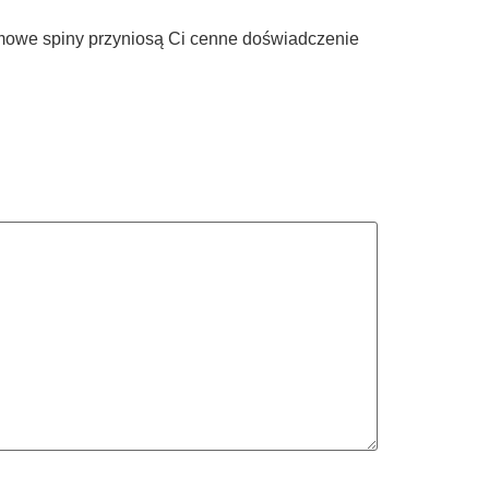
armowe spiny przyniosą Ci cenne doświadczenie