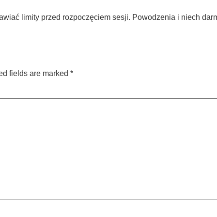
tawiać limity przed rozpoczęciem sesji. Powodzenia i niech d
ed fields are marked
*