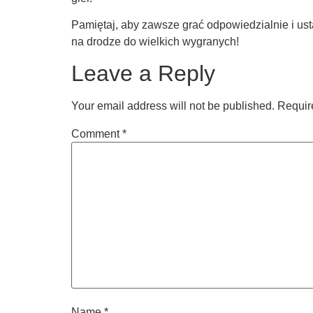
Pamiętaj, aby zawsze grać odpowiedzialnie i us
na drodze do wielkich wygranych!
Leave a Reply
Your email address will not be published.
Requir
Comment
*
Name
*