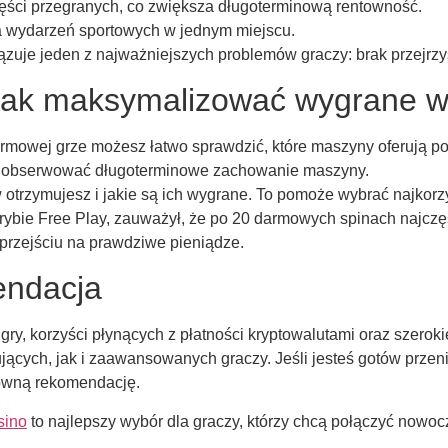
zęści przegranych, co zwiększa długoterminową rentowność.
a wydarzeń sportowych w jednym miejscu.
uje jeden z najważniejszych problemów graczy: brak przejrzyst
 jak maksymalizować wygrane 
rmowej grze możesz łatwo sprawdzić, które maszyny oferują p
la obserwować długoterminowe zachowanie maszyny.
 otrzymujesz i jakie są ich wygrane. To pomoże wybrać najkorzys
trybie Free Play, zauważył, że po 20 darmowych spinach najczęśc
przejściu na prawdziwe pieniądze.
endacja
y, korzyści płynących z płatności kryptowalutami oraz szerokie
ących, jak i zaawansowanych graczy. Jeśli jesteś gotów przeni
rowną rekomendację.
sino
to najlepszy wybór dla graczy, którzy chcą połączyć nowoc