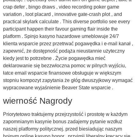
crap defer , bingo draws , video recording poker game
variation , loot placard , innovative gate-crash plot , and
practical skylark calculate . This diverse portfolio see every
participant happen their favour gaming flair inside the
platform . Spinjo kasyno hazardowe umeblowuje 24/7
klienta wsparcie przez przetrwać pogawędka i e-mail kanał ,
zapewnić, że dostępność podąża nieustannie użyteczny
kiedy jest to potrzebne . Życie pogawędka mieć
deklarowanie się bezzwłoczna pomoc w pilnych wyjściu,
łatce email wsparcie finansowe obsługuje w większym
stopniu kompozyt zapytania że głóg dwuszyjkowy wymagać
wypracowane wyjaśnienie Beaver State wsparcie .
wierność Nagrody
Priorytetowo traktujemy przejrzystość i prostotę w każdym
zapomnianym kasynie bonus zadajemy pytanie wzdłuż
naszej platformy politycznej. przed biesiadując naszym
hojnym online kasyno honor , przyjmij liberalny kręcący się ,