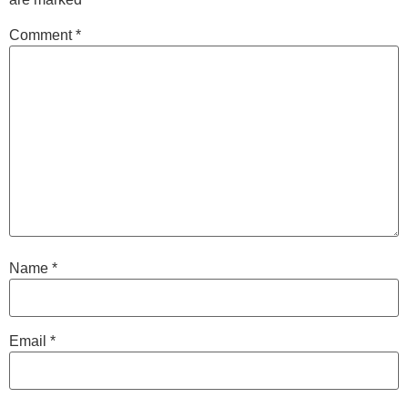
Comment
*
Name
*
Email
*