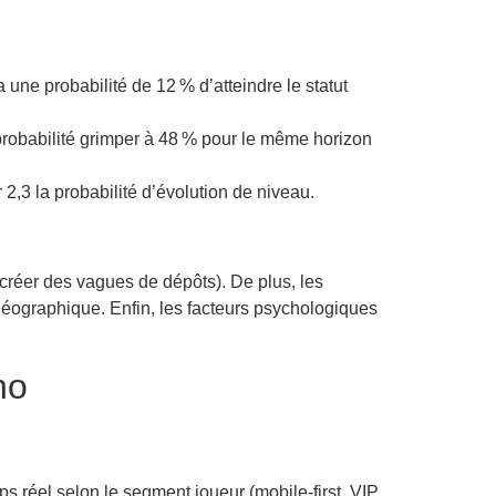
ne probabilité de 12 % d’atteindre le statut
probabilité grimper à 48 % pour le même horizon
 2,3 la probabilité d’évolution de niveau.
créer des vagues de dépôts). De plus, les
géographique. Enfin, les facteurs psychologiques
no
réel selon le segment joueur (mobile‑first, VIP,