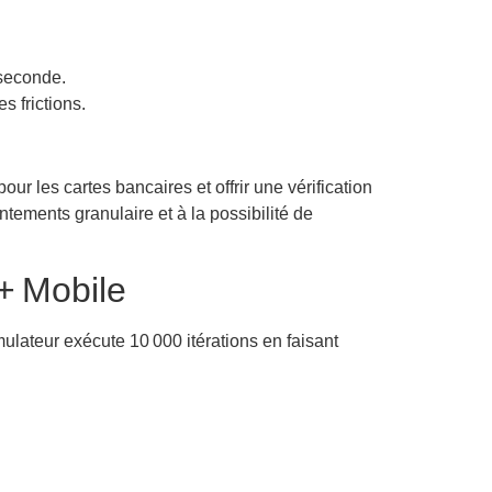
 seconde.
s frictions.
 les cartes bancaires et offrir une vérification
ements granulaire et à la possibilité de
 + Mobile
ulateur exécute 10 000 itérations en faisant