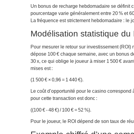
Un bonus de recharge hebdomadaire se définit c
pourcentage varie généralement entre 20 % et 60 
La fréquence est strictement hebdomadaire : le jo
Modélisation statistique du
Pour mesurer le retour sur investissement (ROI)
dépose 100 € chaque semaine, avec un bonus de 
30 x, ce qui oblige le joueur à miser 1 500 € avan
mises est :
(1 500 € × 0,96 = 1 440 €).
Le coût d’opportunité pour le casino correspond à 
pour cette transaction est donc :
((100 € - 48 €) / 100 € = 52 %).
Pour le joueur, le ROI dépend de son taux de ré