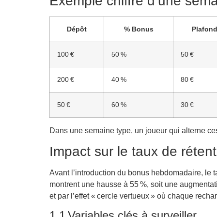
Exemple chiffré d’une sema
Dépôt
% Bonus
Plafon
100 €
50 %
50 €
200 €
40 %
80 €
50 €
60 %
30 €
Dans une semaine type, un joueur qui alterne ces 
Impact sur le taux de rétent
Avant l’introduction du bonus hebdomadaire, le ta
montrent une hausse à 55 %, soit une augmentatio
et par l’effet « cercle vertueux » où chaque recha
1.1 Variables clés à surveiller