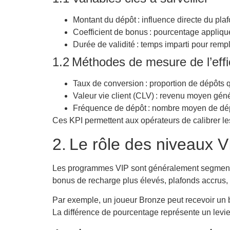
Montant du dépôt : influence directe du pla
Coefficient de bonus : pourcentage appliqué
Durée de validité : temps imparti pour remp
1.2 Méthodes de mesure de l’effi
Taux de conversion : proportion de dépôts 
Valeur vie client (CLV) : revenu moyen géné
Fréquence de dépôt : nombre moyen de dép
Ces KPI permettent aux opérateurs de calibrer le
2. Le rôle des niveaux 
Les programmes VIP sont généralement segmentés e
bonus de recharge plus élevés, plafonds accrus, 
Par exemple, un joueur Bronze peut recevoir un b
La différence de pourcentage représente un levier