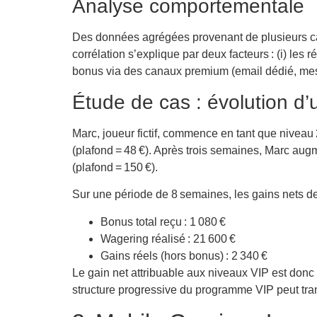
Analyse comportementale
Des données agrégées provenant de plusieurs ca
corrélation s’explique par deux facteurs : (i) les 
bonus via des canaux premium (email dédié, mes
Étude de cas : évolution d’
Marc, joueur fictif, commence en tant que nivea
(plafond = 48 €). Après trois semaines, Marc aug
(plafond = 150 €).
Sur une période de 8 semaines, les gains nets de
Bonus total reçu : 1 080 €
Wagering réalisé : 21 600 €
Gains réels (hors bonus) : 2 340 €
Le gain net attribuable aux niveaux VIP est donc 
structure progressive du programme VIP peut tran