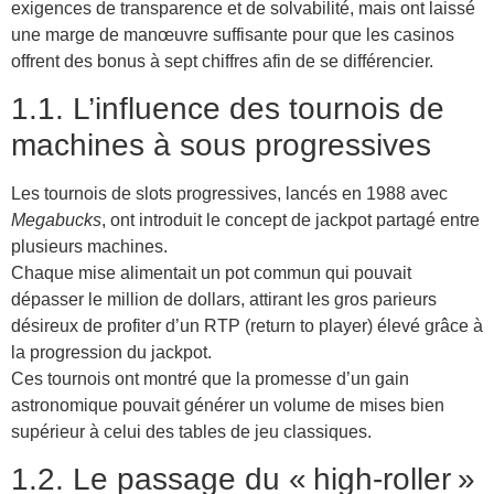
exigences de transparence et de solvabilité, mais ont laissé
une marge de manœuvre suffisante pour que les casinos
offrent des bonus à sept chiffres afin de se différencier.
1.1. L’influence des tournois de
machines à sous progressives
Les tournois de slots progressives, lancés en 1988 avec
Megabucks
, ont introduit le concept de jackpot partagé entre
plusieurs machines.
Chaque mise alimentait un pot commun qui pouvait
dépasser le million de dollars, attirant les gros parieurs
désireux de profiter d’un RTP (return to player) élevé grâce à
la progression du jackpot.
Ces tournois ont montré que la promesse d’un gain
astronomique pouvait générer un volume de mises bien
supérieur à celui des tables de jeu classiques.
1.2. Le passage du « high‑roller »