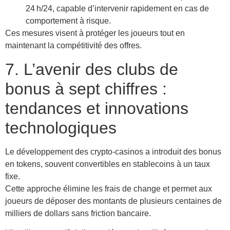
24 h/24, capable d’intervenir rapidement en cas de
comportement à risque.
Ces mesures visent à protéger les joueurs tout en
maintenant la compétitivité des offres.
7. L’avenir des clubs de
bonus à sept chiffres :
tendances et innovations
technologiques
Le développement des crypto‑casinos a introduit des bonus
en tokens, souvent convertibles en stablecoins à un taux
fixe.
Cette approche élimine les frais de change et permet aux
joueurs de déposer des montants de plusieurs centaines de
milliers de dollars sans friction bancaire.