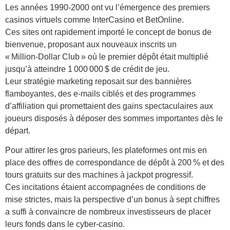
Les années 1990‑2000 ont vu l’émergence des premiers
casinos virtuels comme InterCasino et BetOnline.
Ces sites ont rapidement importé le concept de bonus de
bienvenue, proposant aux nouveaux inscrits un
« Million‑Dollar Club » où le premier dépôt était multiplié
jusqu’à atteindre 1 000 000 $ de crédit de jeu.
Leur stratégie marketing reposait sur des bannières
flamboyantes, des e‑mails ciblés et des programmes
d’affiliation qui promettaient des gains spectaculaires aux
joueurs disposés à déposer des sommes importantes dès le
départ.
Pour attirer les gros parieurs, les plateformes ont mis en
place des offres de correspondance de dépôt à 200 % et des
tours gratuits sur des machines à jackpot progressif.
Ces incitations étaient accompagnées de conditions de
mise strictes, mais la perspective d’un bonus à sept chiffres
a suffi à convaincre de nombreux investisseurs de placer
leurs fonds dans le cyber‑casino.