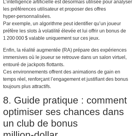
L’intelligence artificielle est désormais utilisée pour analyser
les préférences utilisateur et proposer des offres
hyper‑personnalisées.
Par exemple, un algorithme peut identifier qu’un joueur
préfère les slots à volatilité élevée et lui offrir un bonus de
1 200 000 $ valable uniquement sur ces jeux.
Enfin, la réalité augmentée (RA) prépare des expériences
immersives où le joueur se retrouve dans un salon virtuel,
entouré de jackpots flottants.
Ces environnements offrent des animations de gain en
temps réel, renforçant l’engagement et justifiant des bonus
toujours plus attractifs.
8. Guide pratique : comment
optimiser ses chances dans
un club de bonus
million‑dollar