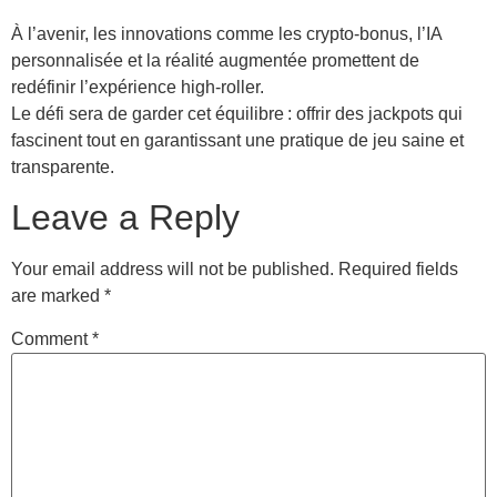
À l’avenir, les innovations comme les crypto‑bonus, l’IA
personnalisée et la réalité augmentée promettent de
redéfinir l’expérience high‑roller.
Le défi sera de garder cet équilibre : offrir des jackpots qui
fascinent tout en garantissant une pratique de jeu saine et
transparente.
Leave a Reply
Your email address will not be published.
Required fields
are marked
*
Comment
*