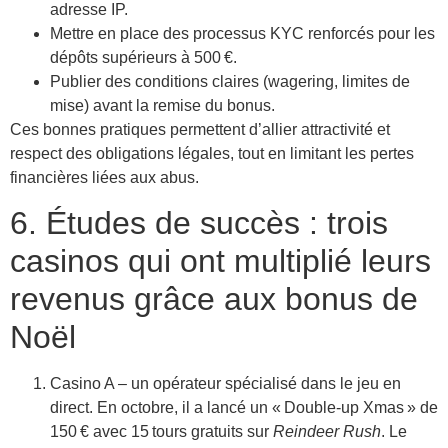
adresse IP.
Mettre en place des processus KYC renforcés pour les
dépôts supérieurs à 500 €.
Publier des conditions claires (wagering, limites de
mise) avant la remise du bonus.
Ces bonnes pratiques permettent d’allier attractivité et
respect des obligations légales, tout en limitant les pertes
financières liées aux abus.
6. Études de succès : trois
casinos qui ont multiplié leurs
revenus grâce aux bonus de
Noël
Casino A – un opérateur spécialisé dans le jeu en
direct. En octobre, il a lancé un « Double‑up Xmas » de
150 € avec 15 tours gratuits sur
Reindeer Rush
. Le