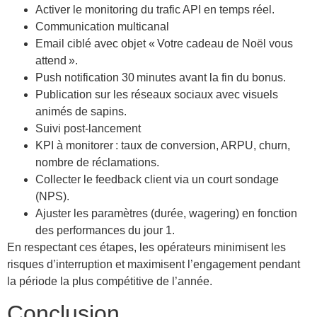
Activer le monitoring du trafic API en temps réel.
Communication multicanal
Email ciblé avec objet « Votre cadeau de Noël vous
attend ».
Push notification 30 minutes avant la fin du bonus.
Publication sur les réseaux sociaux avec visuels
animés de sapins.
Suivi post‑lancement
KPI à monitorer : taux de conversion, ARPU, churn,
nombre de réclamations.
Collecter le feedback client via un court sondage
(NPS).
Ajuster les paramètres (durée, wagering) en fonction
des performances du jour 1.
En respectant ces étapes, les opérateurs minimisent les
risques d’interruption et maximisent l’engagement pendant
la période la plus compétitive de l’année.
Conclusion