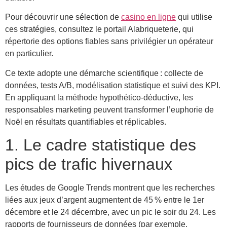
Pour découvrir une sélection de
casino en ligne
qui utilise
ces stratégies, consultez le portail Alabriqueterie, qui
répertorie des options fiables sans privilégier un opérateur
en particulier.
Ce texte adopte une démarche scientifique : collecte de
données, tests A/B, modélisation statistique et suivi des KPI.
En appliquant la méthode hypothético‑déductive, les
responsables marketing peuvent transformer l’euphorie de
Noël en résultats quantifiables et réplicables.
1. Le cadre statistique des
pics de trafic hivernaux
Les études de Google Trends montrent que les recherches
liées aux jeux d’argent augmentent de 45 % entre le 1er
décembre et le 24 décembre, avec un pic le soir du 24. Les
rapports de fournisseurs de données (par exemple,