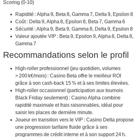
Scoring (0‑10)
Rapidité : Alpha 9, Beta 8, Gamma 7, Delta 9, Epsilon 8
Coût : Delta 9, Alpha 8, Epsilon 8, Beta 7, Gamma 6
Sécurité : Alpha 9, Beta 9, Gamma 8, Delta 9, Epsilon 8
Valeur ajoutée VIP : Beta 9, Epsilon 9, Alpha 8, Delta 8,
Gamma 7
Recommandations selon le profil
High‑roller professionnel (jeu quotidien, volumes
> 200 k€/mois) : Casino Beta offre le meilleur ROI
grâce à son cash‑back 15 % et à ses limites élevées.
High‑roller occasionnel (participation aux tournois
Black Friday seulement) : Casino Alpha combine
rapidité maximale et frais raisonnables, idéal pour
saisir les places de dernière minute.
Joueur en transition vers le VIP : Casino Delta propose
une progression tarifaire fluide grâce à ses
programmes de crédit interne et à son support 24 h.