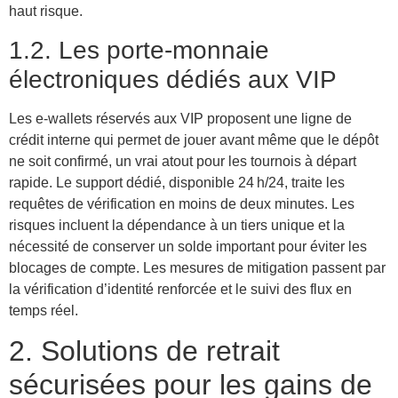
haut risque.
1.2. Les porte‑monnaie
électroniques dédiés aux VIP
Les e‑wallets réservés aux VIP proposent une ligne de
crédit interne qui permet de jouer avant même que le dépôt
ne soit confirmé, un vrai atout pour les tournois à départ
rapide. Le support dédié, disponible 24 h/24, traite les
requêtes de vérification en moins de deux minutes. Les
risques incluent la dépendance à un tiers unique et la
nécessité de conserver un solde important pour éviter les
blocages de compte. Les mesures de mitigation passent par
la vérification d’identité renforcée et le suivi des flux en
temps réel.
2. Solutions de retrait
sécurisées pour les gains de