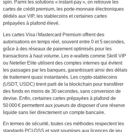
spin. Parmi les solutions « instant‑pay », on retrouve les
cartes de crédit premium, les porte‑monnaie électroniques
dédiés aux VIP, les stablecoins et certaines cartes
prépayées à plafond élevé.
Les cartes Visa / Mastercard Premium offrent des
autorisations en temps réel, souvent entre 0 et 5 secondes,
grâce à des réseaux de paiement optimisés pour les
transactions à haut volume. Les e‑wallets comme Skrill VIP
ou Neteller Elite utilisent des comptes internes qui évitent
les passages par les banques, garantissant ainsi des délais
de traitement quasi instantanés. Les crypto‑stablecoins
(USDT, USDC) tirent parti de la blockchain pour transférer
des fonds en moins de 30 secondes, sans conversion de
devise. Enfin, certaines cartes prépayées à plafond de
50 000 € permettent aux joueurs de disposer d’une réserve
liquide sans lier directement un compte bancaire.
En termes de sécurité, toutes ces méthodes respectent les
standards PCI‑DSS et sont soumises aux licences de jeu