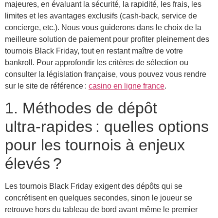
majeures, en évaluant la sécurité, la rapidité, les frais, les
limites et les avantages exclusifs (cash‑back, service de
concierge, etc.). Nous vous guiderons dans le choix de la
meilleure solution de paiement pour profiter pleinement des
tournois Black Friday, tout en restant maître de votre
bankroll. Pour approfondir les critères de sélection ou
consulter la législation française, vous pouvez vous rendre
sur le site de référence :
casino en ligne france
.
1. Méthodes de dépôt
ultra‑rapides : quelles options
pour les tournois à enjeux
élevés ?
Les tournois Black Friday exigent des dépôts qui se
concrétisent en quelques secondes, sinon le joueur se
retrouve hors du tableau de bord avant même le premier