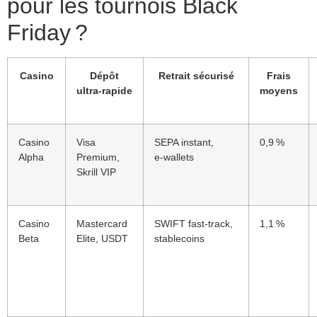
pour les tournois Black
Friday ?
Casino
Dépôt
Retrait sécurisé
Frais
ultra‑rapide
moyens
Casino
Visa
SEPA instant,
0,9 %
Alpha
Premium,
e‑wallets
Skrill VIP
Casino
Mastercard
SWIFT fast‑track,
1,1 %
Beta
Elite, USDT
stablecoins