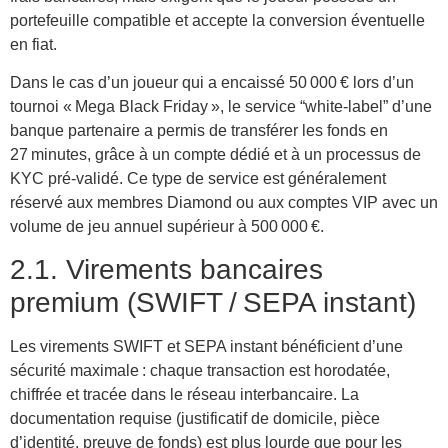
portefeuille compatible et accepte la conversion éventuelle
en fiat.
Dans le cas d’un joueur qui a encaissé 50 000 € lors d’un
tournoi « Mega Black Friday », le service “white‑label” d’une
banque partenaire a permis de transférer les fonds en
27 minutes, grâce à un compte dédié et à un processus de
KYC pré‑validé. Ce type de service est généralement
réservé aux membres Diamond ou aux comptes VIP avec un
volume de jeu annuel supérieur à 500 000 €.
2.1. Virements bancaires
premium (SWIFT / SEPA instant)
Les virements SWIFT et SEPA instant bénéficient d’une
sécurité maximale : chaque transaction est horodatée,
chiffrée et tracée dans le réseau interbancaire. La
documentation requise (justificatif de domicile, pièce
d’identité, preuve de fonds) est plus lourde que pour les