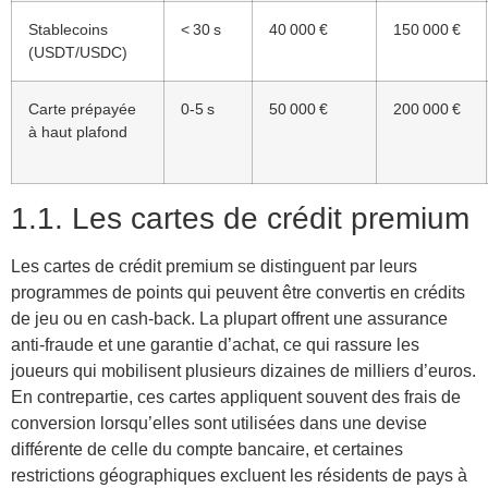
Stablecoins
< 30 s
40 000 €
150 000 €
(USDT/USDC)
Carte prépayée
0‑5 s
50 000 €
200 000 €
à haut plafond
1.1. Les cartes de crédit premium
Les cartes de crédit premium se distinguent par leurs
programmes de points qui peuvent être convertis en crédits
de jeu ou en cash‑back. La plupart offrent une assurance
anti‑fraude et une garantie d’achat, ce qui rassure les
joueurs qui mobilisent plusieurs dizaines de milliers d’euros.
En contrepartie, ces cartes appliquent souvent des frais de
conversion lorsqu’elles sont utilisées dans une devise
différente de celle du compte bancaire, et certaines
restrictions géographiques excluent les résidents de pays à