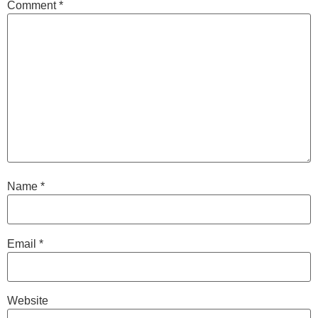
Comment
*
Name
*
Email
*
Website