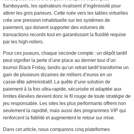
flamboyants, les opérateurs rivalisent d’ingéniosité pour
attirer les gros parieurs. Cette ruée vers les tables virtuelles
crée une pression inhabituelle sur les systèmes de
paiement, qui doivent supporter des volumes de
transactions records tout en garantissant la fluidité requise
par les high‑rollers.
Pour ces joueurs, chaque seconde compte : un dépôt tardif
peut signifier la perte d’une place au dernier tour d’un
tournoi Black Friday, tandis qu’un retrait tardif transforme un
gain de plusieurs dizaines de milliers d’euros en un
casse‑tête administratif. La quête d’une solution de
paiement à la fois ultra‑rapide, sécurisée et adaptée aux
limites élevées devient donc le fil rouge de toute stratégie de
jeu responsable. Les sites les plus performants offrent non
seulement la rapidité, mais aussi des programmes VIP qui
renforcent la fidélité et augmentent le retour sur mise.
Dans cet article, nous comparons cinq plateformes