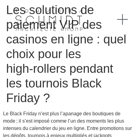
Les solutions de
paiement VIP des
casinos en ligne : quel
choix pour les
high‑rollers pendant
les tournois Black
Friday ?
Le Black Friday n’est plus l’apanage des boutiques de
mode ; il s’est imposé comme l’un des moments les plus
intenses du calendrier du jeu en ligne. Entre promotions sur
les dépôts, tournois à enjeux multipliés et jackpots