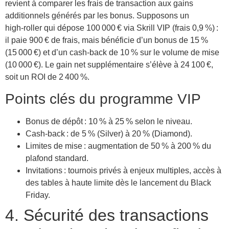
revient à comparer les frais de transaction aux gains
additionnels générés par les bonus. Supposons un
high‑roller qui dépose 100 000 € via Skrill VIP (frais 0,9 %) :
il paie 900 € de frais, mais bénéficie d’un bonus de 15 %
(15 000 €) et d’un cash‑back de 10 % sur le volume de mise
(10 000 €). Le gain net supplémentaire s’élève à 24 100 €,
soit un ROI de 2 400 %.
Points clés du programme VIP
Bonus de dépôt : 10 % à 25 % selon le niveau.
Cash‑back : de 5 % (Silver) à 20 % (Diamond).
Limites de mise : augmentation de 50 % à 200 % du
plafond standard.
Invitations : tournois privés à enjeux multiples, accès à
des tables à haute limite dès le lancement du Black
Friday.
4. Sécurité des transactions