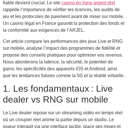
fiable devient crucial. Le site
casino en ligne argent réel
rappelle l’importance de vérifier les licences, les audits de
jeu et les protocoles de paiement avant de miser sur mobile.
Un casino légal en France garantit la protection des fonds et
la conformité aux exigences de l’ARJEL.
Cet article compare les performances des jeux Live et RNG
sur mobile, analyse l’impact des programmes de fidélité et
propose des conseils pratiques pour optimiser vos revenus.
Nous aborderons la latence, la sécurité, le potentiel de
gains, les spécificités des appareils iOS et Android, ainsi
que les tendances futures comme la 5G et la réalité virtuelle.
1. Les fondamentaux : Live
dealer vs RNG sur mobile
Le Live dealer repose sur un streaming vidéo en temps réel
où un croupier réel anime la partie depuis un studio. Le
joueur interagit via une interface tactile, place ses mises et