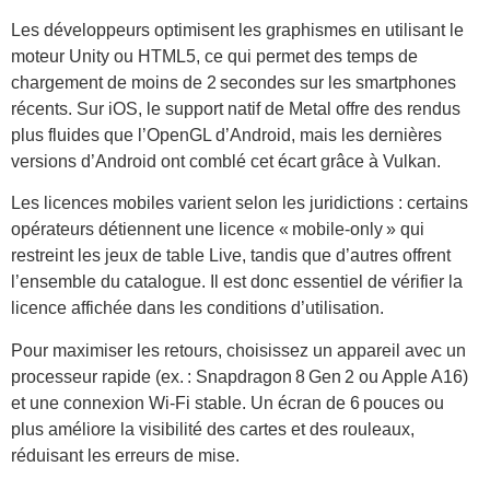
Les développeurs optimisent les graphismes en utilisant le
moteur Unity ou HTML5, ce qui permet des temps de
chargement de moins de 2 secondes sur les smartphones
récents. Sur iOS, le support natif de Metal offre des rendus
plus fluides que l’OpenGL d’Android, mais les dernières
versions d’Android ont comblé cet écart grâce à Vulkan.
Les licences mobiles varient selon les juridictions : certains
opérateurs détiennent une licence « mobile‑only » qui
restreint les jeux de table Live, tandis que d’autres offrent
l’ensemble du catalogue. Il est donc essentiel de vérifier la
licence affichée dans les conditions d’utilisation.
Pour maximiser les retours, choisissez un appareil avec un
processeur rapide (ex. : Snapdragon 8 Gen 2 ou Apple A16)
et une connexion Wi‑Fi stable. Un écran de 6 pouces ou
plus améliore la visibilité des cartes et des rouleaux,
réduisant les erreurs de mise.