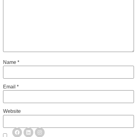
Name
*
Email
*
Website