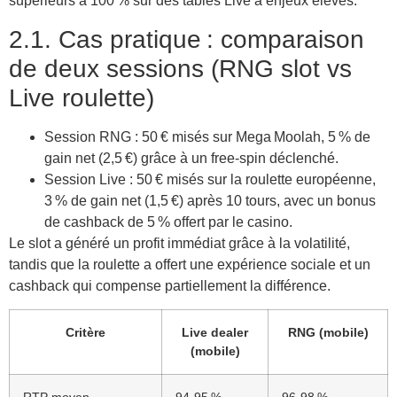
supérieurs à 100 % sur des tables Live à enjeux élevés.
2.1. Cas pratique : comparaison
de deux sessions (RNG slot vs
Live roulette)
Session RNG : 50 € misés sur Mega Moolah, 5 % de
gain net (2,5 €) grâce à un free‑spin déclenché.
Session Live : 50 € misés sur la roulette européenne,
3 % de gain net (1,5 €) après 10 tours, avec un bonus
de cashback de 5 % offert par le casino.
Le slot a généré un profit immédiat grâce à la volatilité,
tandis que la roulette a offert une expérience sociale et un
cashback qui compense partiellement la différence.
Critère
Live dealer
RNG (mobile)
(mobile)
RTP moyen
94‑95 %
96‑98 %