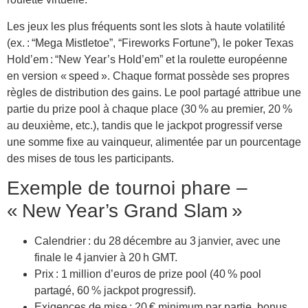
Les jeux les plus fréquents sont les slots à haute volatilité
(ex. : “Mega Mistletoe”, “Fireworks Fortune”), le poker Texas
Hold’em : “New Year’s Hold’em” et la roulette européenne
en version « speed ». Chaque format possède ses propres
règles de distribution des gains. Le pool partagé attribue une
partie du prize pool à chaque place (30 % au premier, 20 %
au deuxième, etc.), tandis que le jackpot progressif verse
une somme fixe au vainqueur, alimentée par un pourcentage
des mises de tous les participants.
Exemple de tournoi phare –
« New Year’s Grand Slam »
Calendrier : du 28 décembre au 3 janvier, avec une
finale le 4 janvier à 20 h GMT.
Prix : 1 million d’euros de prize pool (40 % pool
partagé, 60 % jackpot progressif).
Exigences de mise : 20 € minimum par partie, bonus