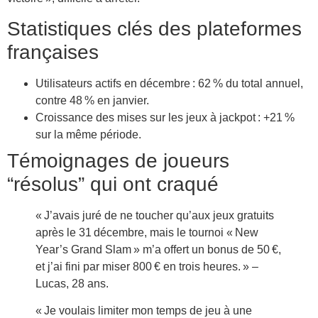
Statistiques clés des plateformes
françaises
Utilisateurs actifs en décembre : 62 % du total annuel,
contre 48 % en janvier.
Croissance des mises sur les jeux à jackpot : +21 %
sur la même période.
Témoignages de joueurs
“résolus” qui ont craqué
« J’avais juré de ne toucher qu’aux jeux gratuits
après le 31 décembre, mais le tournoi « New
Year’s Grand Slam » m’a offert un bonus de 50 €,
et j’ai fini par miser 800 € en trois heures. » –
Lucas, 28 ans.
« Je voulais limiter mon temps de jeu à une