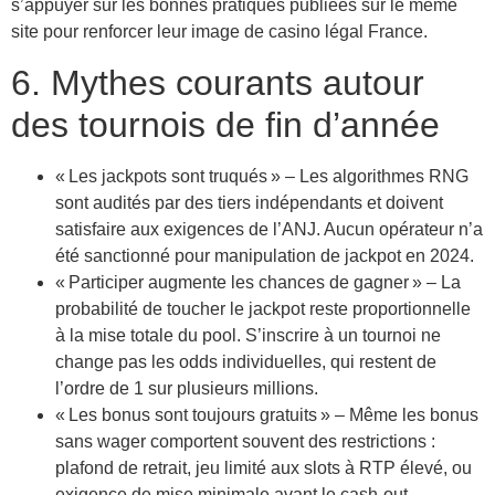
s’appuyer sur les bonnes pratiques publiées sur le même
site pour renforcer leur image de casino légal France.
6. Mythes courants autour
des tournois de fin d’année
« Les jackpots sont truqués » – Les algorithmes RNG
sont audités par des tiers indépendants et doivent
satisfaire aux exigences de l’ANJ. Aucun opérateur n’a
été sanctionné pour manipulation de jackpot en 2024.
« Participer augmente les chances de gagner » – La
probabilité de toucher le jackpot reste proportionnelle
à la mise totale du pool. S’inscrire à un tournoi ne
change pas les odds individuelles, qui restent de
l’ordre de 1 sur plusieurs millions.
« Les bonus sont toujours gratuits » – Même les bonus
sans wager comportent souvent des restrictions :
plafond de retrait, jeu limité aux slots à RTP élevé, ou
exigence de mise minimale avant le cash‑out.