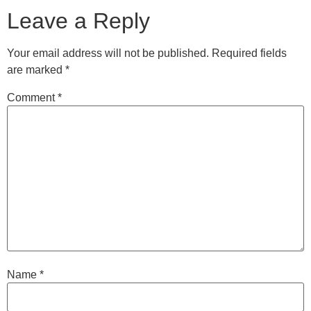
Leave a Reply
Your email address will not be published.
Required fields
are marked
*
Comment
*
Name
*