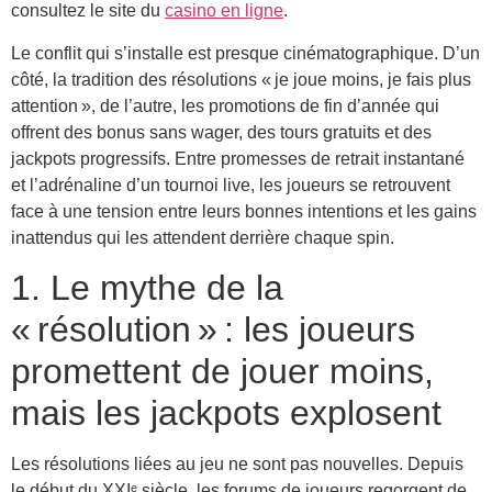
consultez le site du
casino en ligne
.
Le conflit qui s’installe est presque cinématographique. D’un
côté, la tradition des résolutions « je joue moins, je fais plus
attention », de l’autre, les promotions de fin d’année qui
offrent des bonus sans wager, des tours gratuits et des
jackpots progressifs. Entre promesses de retrait instantané
et l’adrénaline d’un tournoi live, les joueurs se retrouvent
face à une tension entre leurs bonnes intentions et les gains
inattendus qui les attendent derrière chaque spin.
1. Le mythe de la
« résolution » : les joueurs
promettent de jouer moins,
mais les jackpots explosent
Les résolutions liées au jeu ne sont pas nouvelles. Depuis
le début du XXIᵉ siècle, les forums de joueurs regorgent de