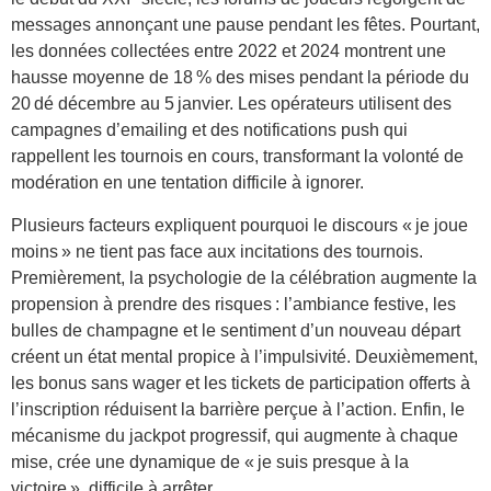
messages annonçant une pause pendant les fêtes. Pourtant,
les données collectées entre 2022 et 2024 montrent une
hausse moyenne de 18 % des mises pendant la période du
20 dé décembre au 5 janvier. Les opérateurs utilisent des
campagnes d’emailing et des notifications push qui
rappellent les tournois en cours, transformant la volonté de
modération en une tentation difficile à ignorer.
Plusieurs facteurs expliquent pourquoi le discours « je joue
moins » ne tient pas face aux incitations des tournois.
Premièrement, la psychologie de la célébration augmente la
propension à prendre des risques : l’ambiance festive, les
bulles de champagne et le sentiment d’un nouveau départ
créent un état mental propice à l’impulsivité. Deuxièmement,
les bonus sans wager et les tickets de participation offerts à
l’inscription réduisent la barrière perçue à l’action. Enfin, le
mécanisme du jackpot progressif, qui augmente à chaque
mise, crée une dynamique de « je suis presque à la
victoire », difficile à arrêter.