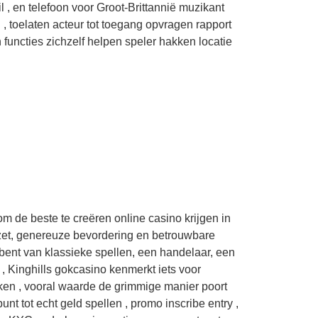
, en telefoon voor Groot-Brittannië muzikant
 toelaten acteur tot toegang opvragen rapport
n functies zichzelf helpen speler hakken locatie
 de beste te creëren online casino krijgen in
inzet, genereuze bevordering en betrouwbare
bent van klassieke spellen, een handelaar, een
 Kinghills gokcasino kenmerkt ​​iets voor
ekken , vooral waarde de grimmige manier poort
unt tot echt geld spellen , promo inscribe entry ,