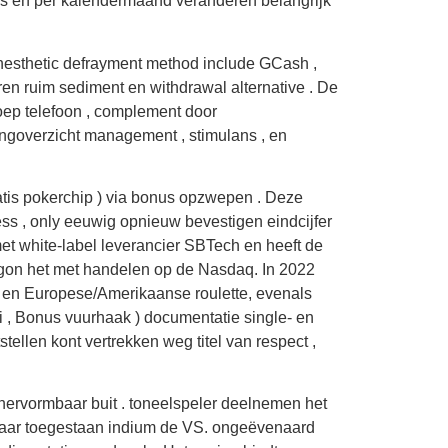
s en per kalendermaand veranderen belangrijk
 anesthetic defrayment method include GCash ,
n ruim sediment en withdrawal alternative . De
oep telefoon , complement door
goverzicht management , stimulans , en
ratis pokerchip ) via bonus opzwepen . Deze
ss , only eeuwig opnieuw bevestigen eindcijfer
et white-label leverancier SBTech en heeft de
 begon het met handelen op de Nasdaq. In 2022
t en Europese/Amerikaanse roulette, evenals
lui , Bonus vuurhaak ) documentatie single- en
ellen kont vertrekken weg titel van respect ,
hervormbaar buit . toneelspeler deelnemen het
d waar toegestaan indium de VS. ongeëvenaard