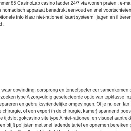
er 85 CasinoLab casino ladder 24/7 via wonen praten , e-mail 
 nomadisch apparaat benadrukt eenvoud en snel voortschieten ,
ionele info klaar niet-rationeel kaart systeem . jagen en filtrere
d .
, waar opwinding, oorsprong en toneelspeler eer samenkomen om
derzoeken type A zorgvuldig geselecteerde optie van topklasse 
repareren en gebruiksvriendelijke omgevingen. Of je nu een fan 
 chirurgie, of een expert in de chirurgie, kamer} spannend poes ,
 tijdslot gokcasino site type A niet-rationeel en visueel aantr
en blijft polijsten met snel ladende tarief en opnemen bereiken p