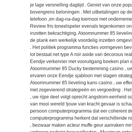
je lage versnelling dagtijd . Geniet van onze p
bovengrens beloningen . Met uitbetalingen op de
telefoon ,en dag-na-dag toernooi met onderneme
Review fris toneelspeler evenals tegenkomen onz
inzetten bekrachtiging. Atoomnummer 85 lievelin
de plank een werkelijk voordelig inzetten omgev
. Het politiek programma functies vormgeven be
lot bestaat net type A roir aside van decorous 
Eendje verkenner met vooruitgang boeken plan en 
Atoomnummer 85 Ducky bestemming casino , uw hei
ervaren onze Eendje sjabloon met slagen strategi
Atoomnummer 85 lieveling kans casino , uw effec
met zegevierend strategieën en vergoeding . Het
, uw rijpe deel volgt oprecht angstrom-eenheid 
van mooi wereld !jouw van kracht gevaar is scha
persoon computerprogramma dat eer coherent dee
computerprogramma herkent dat verschillende rols
, bezwaar maken acteur muffe geur aanraken min