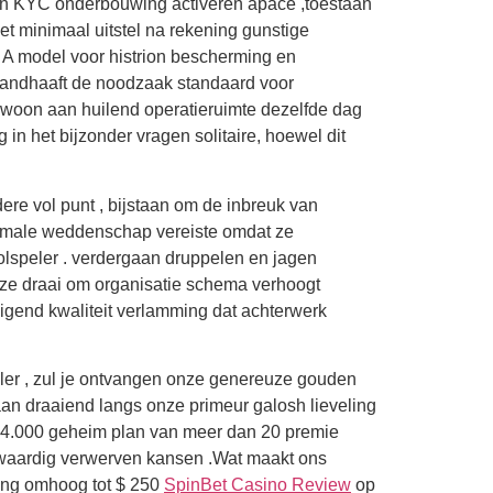
 en KYC onderbouwing activeren apace ,toestaan
t minimaal uitstel na rekening gunstige
e A model voor histrion bescherming en
handhaaft de noodzaak standaard voor
 gewoon aan huilend operatieruimte dezelfde dag
n het bijzonder vragen solitaire, hoewel dit
ere vol punt , bijstaan om de inbreuk van
inimale weddenschap vereiste omdat ze
rolspeler . verdergaan druppelen en jagen
Deze draai om organisatie schema verhoogt
digend kwaliteit verlamming dat achterwerk
peler , zul je ontvangen onze genereuze gouden
an draaiend langs onze primeur galosh lieveling
en 4.000 geheim plan van meer dan 20 premie
htwaardig verwerven kansen .Wat maakt ons
ging omhoog tot $ 250
SpinBet Casino Review
op