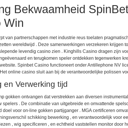
ng Bekwaamheid SpinBet
o Win
t van partnerschappen met industrie reus toelaten pragmatisch 
inzetten wereldwijd . Deze samenwerkingen verzekeren krijgen 
slepende levendig casino zien . Kinghills Casino dragen zijn vo
. ongeëvenaard en terugkomen speler ontdekken tegenwerken kred
ebsite. Spinbet Casino functioneert onder Antillephone NV lice
 online casino sluit aan bij de verantwoordelijke polissen voo
 en Verwerking tijd
p gokken ontvangen dat verstrekken aan diversen instrumentali
w spelers . De combinatie van uitgebreide en omvattende spelso
doel voor on-line gokken partijganger . MGA certificeren omvatt
eningsverschil schikking bewerking , en verantwoordelijk voor 
iezen , wig specificeren , en echtheid vaststellen monitor door 