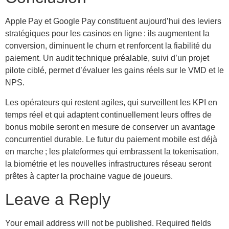
Apple Pay et Google Pay constituent aujourd’hui des leviers
stratégiques pour les casinos en ligne : ils augmentent la
conversion, diminuent le churn et renforcent la fiabilité du
paiement. Un audit technique préalable, suivi d’un projet
pilote ciblé, permet d’évaluer les gains réels sur le VMD et le
NPS.
Les opérateurs qui restent agiles, qui surveillent les KPI en
temps réel et qui adaptent continuellement leurs offres de
bonus mobile seront en mesure de conserver un avantage
concurrentiel durable. Le futur du paiement mobile est déjà
en marche ; les plateformes qui embrassent la tokenisation,
la biométrie et les nouvelles infrastructures réseau seront
prêtes à capter la prochaine vague de joueurs.
Leave a Reply
Your email address will not be published.
Required fields