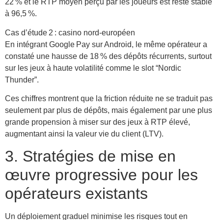
22 % et le RTP moyen perçu par les joueurs est resté stable
à 96,5 %.
Cas d’étude 2 : casino nord‑européen
En intégrant Google Pay sur Android, le même opérateur a
constaté une hausse de 18 % des dépôts récurrents, surtout
sur les jeux à haute volatilité comme le slot “Nordic
Thunder”.
Ces chiffres montrent que la friction réduite ne se traduit pas
seulement par plus de dépôts, mais également par une plus
grande propension à miser sur des jeux à RTP élevé,
augmentant ainsi la valeur vie du client (LTV).
3. Stratégies de mise en
œuvre progressive pour les
opérateurs existants
Un déploiement graduel minimise les risques tout en