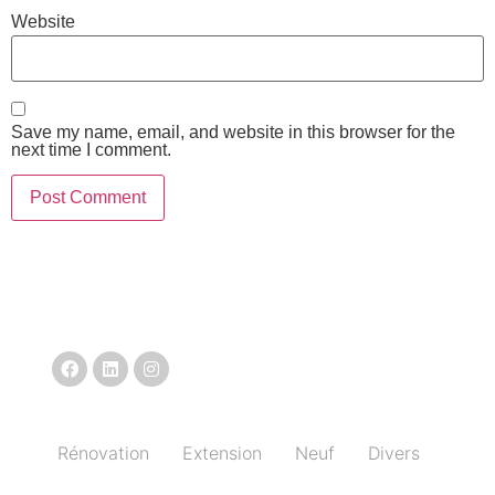
Website
Save my name, email, and website in this browser for the
next time I comment.
Rénovation
Extension
Neuf
Divers