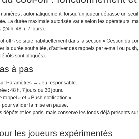
manières : automatiquement, lorsqu’un joueur dépasse un seuil d
e. La durée maximale autorisée varie selon les opérateurs, mai
 (24 h, 48 h, 7 jours).
 cool‑off » se situe habituellement dans la section « Gestion du c
 la durée souhaitée, d’activer des rappels par e‑mail ou push, et
 dépôts sont bloqués).
pas à pas
sur
Paramètres
→
Jeu responsable
.
ée : 48 h, 7 jours ou 30 jours.
e rappel » et « Push notification ».
 pour valider la mise en pause.
 dépôts et les paris, mais conserve les fonds déjà présents sur 
our les joueurs expérimentés