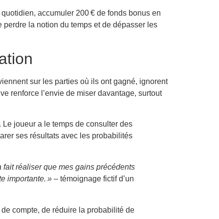
quotidien, accumuler 200 € de fonds bonus en
de perdre la notion du temps et de dépasser les
ation
iennent sur les parties où ils ont gagné, ignorent
ive renforce l’envie de miser davantage, surtout
. Le joueur a le temps de consulter des
arer ses résultats avec les probabilités
a fait réaliser que mes gains précédents
te importante. »
– témoignage fictif d’un
n de compte, de réduire la probabilité de