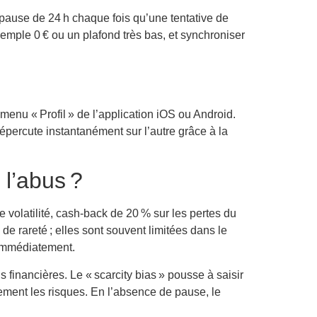
 pause de 24 h chaque fois qu’une tentative de
emple 0 € ou un plafond très bas, et synchroniser
 menu « Profil » de l’application iOS ou Android.
épercute instantanément sur l’autre grâce à la
l’abus ?
 volatilité, cash‑back de 20 % sur les pertes du
de rareté ; elles sont souvent limitées dans le
r immédiatement.
 financières. Le « scarcity bias » pousse à saisir
uement les risques. En l’absence de pause, le