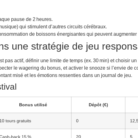
chaque pause de 2 heures.
 musique) qui stimulent d’autres circuits cérébraux.
 consommation de boissons énergisantes qui peuvent augmenter l
ans une stratégie de jeu respons
est pas actif, définir une limite de temps (ex. 30 min) et choisir un
specter le wagering du bonus, et activer le snooze si l’envie de c
ontant misé et les émotions ressenties dans un journal de jeu.
tival
Bonus utilisé
Dépôt (€)
10 tours gratuits
0
12,
Cash‑back 15 %
20
5