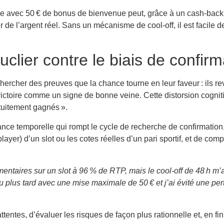
 avec 50 € de bonus de bienvenue peut, grâce à un cash‑back 
r de l’argent réel. Sans un mécanisme de cool‑off, il est facile 
clier contre le biais de confirm
hercher des preuves que la chance tourne en leur faveur : ils rev
 victoire comme un signe de bonne veine. Cette distorsion cognit
tuitement gagnés ».
ance temporelle qui rompt le cycle de recherche de confirmation
ayer) d’un slot ou les cotes réelles d’un pari sportif, et de comp
émentaires sur un slot à 96 % de RTP, mais le cool‑off de 48 h m’
jeu plus tard avec une mise maximale de 50 € et j’ai évité une per
ttentes, d’évaluer les risques de façon plus rationnelle et, en fi