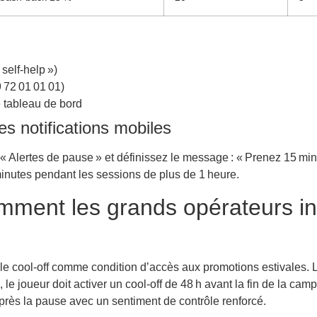
self‑help »)
 72 01 01 01)
e tableau de bord
es notifications mobiles
 « Alertes de pause » et définissez le message : « Prenez 15 min
 minutes pendant les sessions de plus de 1 heure.
mment les grands opérateurs int
é le cool‑off comme condition d’accès aux promotions estivales.
 le joueur doit activer un cool‑off de 48 h avant la fin de la ca
après la pause avec un sentiment de contrôle renforcé.