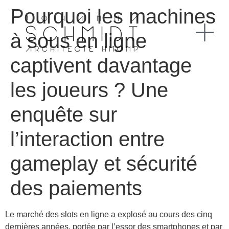
Pourquoi les machines
à sous en ligne
captivent davantage
les joueurs ? Une
enquête sur
l’interaction entre
gameplay et sécurité
des paiements
Le marché des slots en ligne a explosé au cours des cinq
dernières années, portée par l’essor des smartphones et par