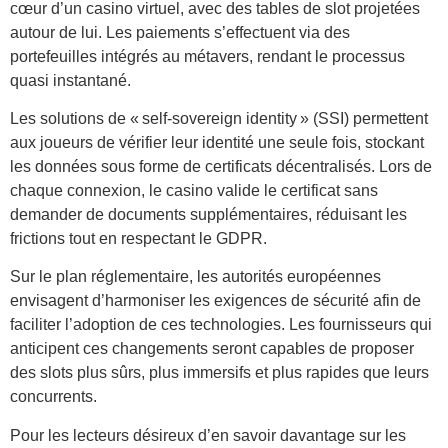
cœur d’un casino virtuel, avec des tables de slot projetées
autour de lui. Les paiements s’effectuent via des
portefeuilles intégrés au métavers, rendant le processus
quasi instantané.
Les solutions de « self‑sovereign identity » (SSI) permettent
aux joueurs de vérifier leur identité une seule fois, stockant
les données sous forme de certificats décentralisés. Lors de
chaque connexion, le casino valide le certificat sans
demander de documents supplémentaires, réduisant les
frictions tout en respectant le GDPR.
Sur le plan réglementaire, les autorités européennes
envisagent d’harmoniser les exigences de sécurité afin de
faciliter l’adoption de ces technologies. Les fournisseurs qui
anticipent ces changements seront capables de proposer
des slots plus sûrs, plus immersifs et plus rapides que leurs
concurrents.
Pour les lecteurs désireux d’en savoir davantage sur les