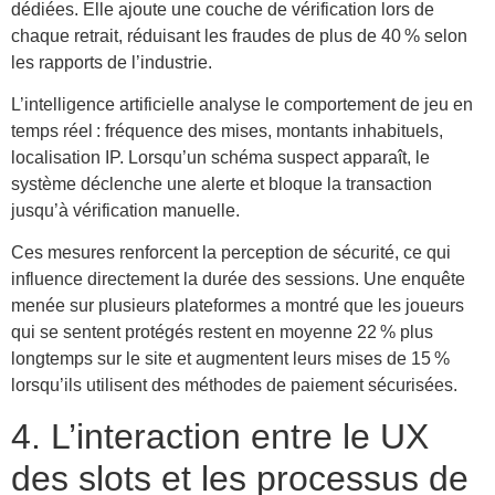
dédiées. Elle ajoute une couche de vérification lors de
chaque retrait, réduisant les fraudes de plus de 40 % selon
les rapports de l’industrie.
L’intelligence artificielle analyse le comportement de jeu en
temps réel : fréquence des mises, montants inhabituels,
localisation IP. Lorsqu’un schéma suspect apparaît, le
système déclenche une alerte et bloque la transaction
jusqu’à vérification manuelle.
Ces mesures renforcent la perception de sécurité, ce qui
influence directement la durée des sessions. Une enquête
menée sur plusieurs plateformes a montré que les joueurs
qui se sentent protégés restent en moyenne 22 % plus
longtemps sur le site et augmentent leurs mises de 15 %
lorsqu’ils utilisent des méthodes de paiement sécurisées.
4. L’interaction entre le UX
des slots et les processus de