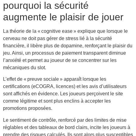
pourquoi la sécurité
augmente le plaisir de jouer
La théorie de la « cognitive ease » explique que lorsque le
cerveau ne doit pas gérer de stress lié à la sécurité
financière, il libère plus de dopamine, renforçant le plaisir du
jeu. Ainsi, un processus de paiement transparent diminue
l’anxiété et permet au joueur de se concentrer sur les
mécaniques du slot.
L’effet de « preuve sociale » apparaît lorsque les
certifications (eCOGRA, licences) et les avis d’utilisateurs
sont affichés en évidence. Les joueurs perçoivent le site
comme légitime et sont plus enclins à accepter les
promotions proposées.
Le sentiment de contrôle, renforcé par des limites de mise
réglables et des tableaux de bord clairs, incite les joueurs à
prendre des risques calculés. Ils sont alors plus susceptibles