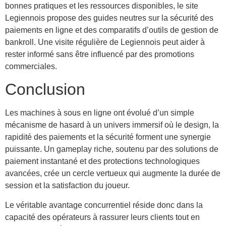
bonnes pratiques et les ressources disponibles, le site
Legiennois propose des guides neutres sur la sécurité des
paiements en ligne et des comparatifs d’outils de gestion de
bankroll. Une visite régulière de Legiennois peut aider à
rester informé sans être influencé par des promotions
commerciales.
Conclusion
Les machines à sous en ligne ont évolué d’un simple
mécanisme de hasard à un univers immersif où le design, la
rapidité des paiements et la sécurité forment une synergie
puissante. Un gameplay riche, soutenu par des solutions de
paiement instantané et des protections technologiques
avancées, crée un cercle vertueux qui augmente la durée de
session et la satisfaction du joueur.
Le véritable avantage concurrentiel réside donc dans la
capacité des opérateurs à rassurer leurs clients tout en