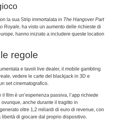
gioco
con la sua Strip immortalata in
The Hangover Part
o Royale
, ha visto un aumento delle richieste di
europe, hanno iniziato a includere queste location
 le regole
mentata e tavoli live dealer, il mobile gambling
eale, vedere le carte del blackjack in 3D e
 un set cinematografico.
e il film è un’esperienza passiva, l’app richiede
 ovunque, anche durante il tragitto in
nerato oltre 1,2 miliardi di euro di revenue, con
ibertà di giocare dal proprio dispositivo.