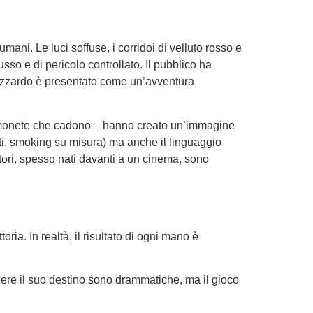
ani. Le luci soffuse, i corridoi di velluto rosso e
usso e di pericolo controllato. Il pubblico ha
’azzardo è presentato come un’avventura
 di monete che cadono – hanno creato un’immagine
nti, smoking su misura) ma anche il linguaggio
catori, spesso nati davanti a un cinema, sono
oria. In realtà, il risultato di ogni mano è
dere il suo destino sono drammatiche, ma il gioco