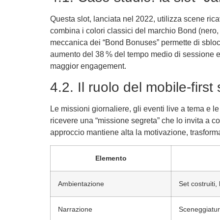
Questa slot, lanciata nel 2022, utilizza scene ric
combina i colori classici del marchio Bond (nero, o
meccanica dei “Bond Bonuses” permette di sbloccar
aumento del 38 % del tempo medio di sessione e 
maggior engagement.
4.2. Il ruolo del mobile‑first
Le missioni giornaliere, gli eventi live a tema e 
ricevere una “missione segreta” che lo invita a c
approccio mantiene alta la motivazione, trasformand
Elemento
Ambientazione
Set costruiti, 
Narrazione
Sceneggiatur