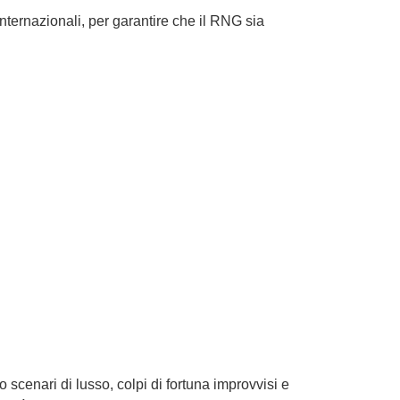
nternazionali, per garantire che il RNG sia
o scenari di lusso, colpi di fortuna improvvisi e