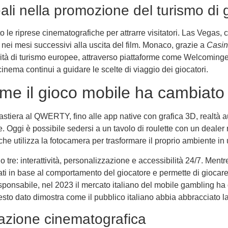
reali nella promozione del turismo di 
o le riprese cinematografiche per attrarre visitatori. Las Vegas, 
he nei mesi successivi alla uscita del film. Monaco, grazie a
Casin
torità di turismo europee, attraverso piattaforme come Welcoming
 cinema continui a guidare le scelte di viaggio dei giocatori.
 come il gioco mobile ha cambiato
astiera al QWERTY, fino alle app native con grafica 3D, realtà au
Oggi è possibile sedersi a un tavolo di roulette con un dealer r
he utilizza la fotocamera per trasformare il proprio ambiente in
 tre: interattività, personalizzazione e accessibilità 24/7. Mentr
ati in base al comportamento del giocatore e permette di giocare
onsabile, nel 2023 il mercato italiano del mobile gambling ha ge
to dato dimostra come il pubblico italiano abbia abbracciato la l
razione cinematografica