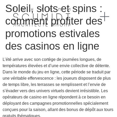
Soleil, slots et spins :
comment profiter des
promotions estivales
des casinos en ligne
L’été arrive avec son cortège de journées longues, de
températures élevées et d’une envie collective de détente.
Dans le monde du jeu en ligne, cette période se traduit par
une véritable effervescence : les joueurs disposent de plus
de temps libre, les terrasses se remplissent et l’envie de
s’évader vers des univers virtuels devient irrésistible. Les
opérateurs de casino en ligne répondent à ce besoin en
déployant des campagnes promotionnelles spécialement
conçues pour la saison, allant des bonus de dépôt aux tours
gratuits thématiques.