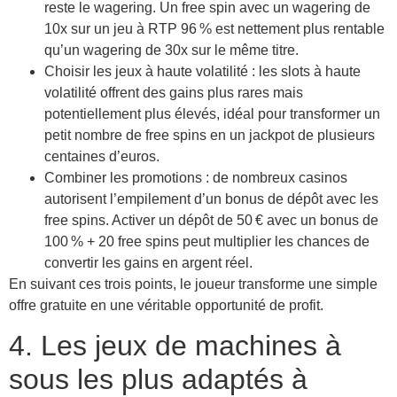
reste le wagering. Un free spin avec un wagering de
10x sur un jeu à RTP 96 % est nettement plus rentable
qu’un wagering de 30x sur le même titre.
Choisir les jeux à haute volatilité
: les slots à haute
volatilité offrent des gains plus rares mais
potentiellement plus élevés, idéal pour transformer un
petit nombre de free spins en un jackpot de plusieurs
centaines d’euros.
Combiner les promotions
: de nombreux casinos
autorisent l’empilement d’un bonus de dépôt avec les
free spins. Activer un dépôt de 50 € avec un bonus de
100 % + 20 free spins peut multiplier les chances de
convertir les gains en argent réel.
En suivant ces trois points, le joueur transforme une simple
offre gratuite en une véritable opportunité de profit.
4. Les jeux de machines à
sous les plus adaptés à