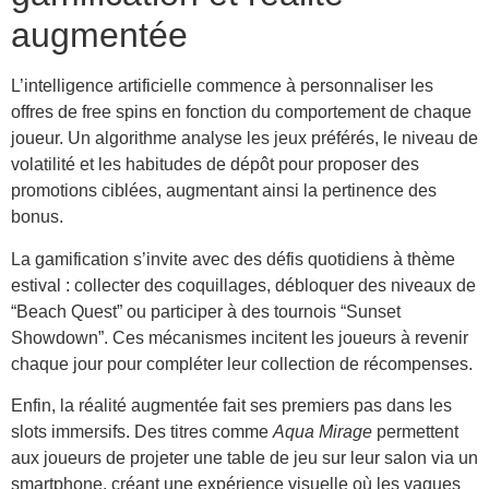
augmentée
L’intelligence artificielle commence à personnaliser les
offres de free spins en fonction du comportement de chaque
joueur. Un algorithme analyse les jeux préférés, le niveau de
volatilité et les habitudes de dépôt pour proposer des
promotions ciblées, augmentant ainsi la pertinence des
bonus.
La gamification s’invite avec des défis quotidiens à thème
estival : collecter des coquillages, débloquer des niveaux de
“Beach Quest” ou participer à des tournois “Sunset
Showdown”. Ces mécanismes incitent les joueurs à revenir
chaque jour pour compléter leur collection de récompenses.
Enfin, la réalité augmentée fait ses premiers pas dans les
slots immersifs. Des titres comme
Aqua Mirage
permettent
aux joueurs de projeter une table de jeu sur leur salon via un
smartphone, créant une expérience visuelle où les vagues