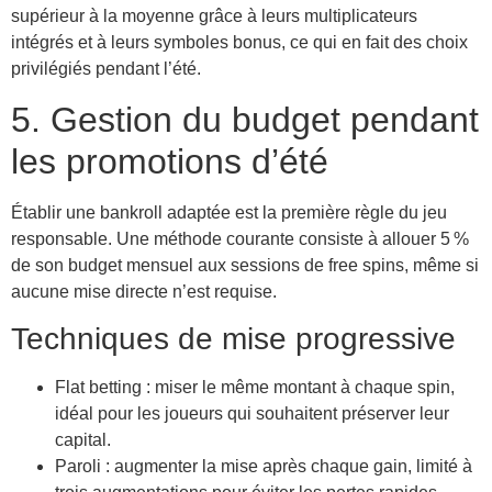
supérieur à la moyenne grâce à leurs multiplicateurs
intégrés et à leurs symboles bonus, ce qui en fait des choix
privilégiés pendant l’été.
5. Gestion du budget pendant
les promotions d’été
Établir une bankroll adaptée est la première règle du jeu
responsable. Une méthode courante consiste à allouer 5 %
de son budget mensuel aux sessions de free spins, même si
aucune mise directe n’est requise.
Techniques de mise progressive
Flat betting
: miser le même montant à chaque spin,
idéal pour les joueurs qui souhaitent préserver leur
capital.
Paroli
: augmenter la mise après chaque gain, limité à