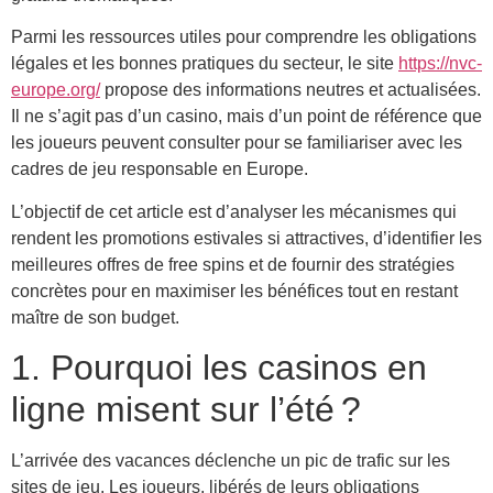
Parmi les ressources utiles pour comprendre les obligations
légales et les bonnes pratiques du secteur, le site
https://nvc-
europe.org/
propose des informations neutres et actualisées.
Il ne s’agit pas d’un casino, mais d’un point de référence que
les joueurs peuvent consulter pour se familiariser avec les
cadres de jeu responsable en Europe.
L’objectif de cet article est d’analyser les mécanismes qui
rendent les promotions estivales si attractives, d’identifier les
meilleures offres de free spins et de fournir des stratégies
concrètes pour en maximiser les bénéfices tout en restant
maître de son budget.
1. Pourquoi les casinos en
ligne misent sur l’été ?
L’arrivée des vacances déclenche un pic de trafic sur les
sites de jeu. Les joueurs, libérés de leurs obligations