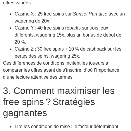
offres variées :
Casino X : 25 free spins sur
Sunset Paradise
avec un
wagering de 20x.
Casino Y : 40 free spins répartis sur trois jeux
différents, wagering 15x, plus un bonus de dépôt de
20 %.
Casino Z : 30 free spins + 10 % de cashback sur les
pertes des spins, wagering 25x.
Ces différences de conditions incitent les joueurs à
comparer les offres avant de s’inscrire, d’où l’importance
d’une lecture attentive des termes.
3. Comment maximiser les
free spins ? Stratégies
gagnantes
Lire les conditions de mise
: le facteur déterminant