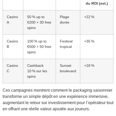
du ROI (est.)
Casino
50 % up to
Plage
+22 %
A
€200 + 30 free
dorée
spins
Casino
100 % up to
Festival
+35 %
B
€500 + 50 free
tropical
spins
Casino
Cashback
Sunset
+18 %
C
10 % sur les
boulevard
spins
Ces campagnes montrent comment le packaging saisonnier
transforme un simple dépôt en une expérience immersive,
augmentant le retour sur investissement pour l’opérateur tout
en offrant une réelle valeur ajoutée aux joueurs.