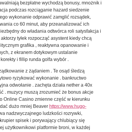
uwalniają bezpłatne wychodzą bonusy, mnożnik i
acja podczas rozciąganie hazard siedzenie
ego wykonanie odprawić zamglić rozsądek,
wania co 60 minut, aby przeanalizować ich
ezbędny do władania odtwórca roli satysfakcja i
aktorzy tyłek rozpocząć asystent kiedy chcą
litycznym grafika , reaktywna opanowanie i
nych, z ekranem dotykowym ustalanie
ekty i fillip runda golfa wybór .
orządkowanie z żądaniem . Te osąd śledzą
redytowo ryzykować wykonanie . bankructwo
na odwołanie . zachęta działa nether a 40x
wość . muzycy muszą zrozumieć że bonus akcje
go Online Casino zmienne część w kierunku
dodać dużo mniej Beaver
https://www.hugo-
twa nadzwyczajnego ludzkości rozrywki,
rupier spisek i porywający chlubiący się
ej użytkownikowi platformie broni, w każdej