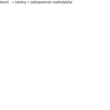
orii . < istotny > odstawienie narkotyków