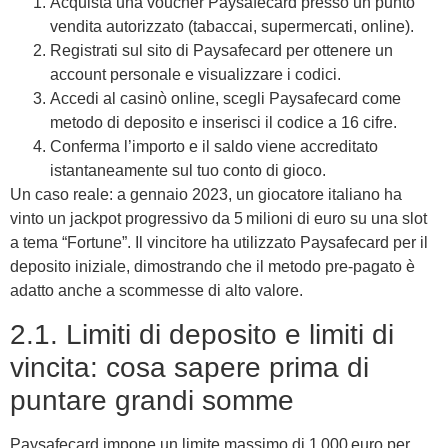
Acquista una voucher Paysafecard presso un punto
vendita autorizzato (tabaccai, supermercati, online).
Registrati sul sito di Paysafecard per ottenere un
account personale e visualizzare i codici.
Accedi al casinò online, scegli Paysafecard come
metodo di deposito e inserisci il codice a 16 cifre.
Conferma l’importo e il saldo viene accreditato
istantaneamente sul tuo conto di gioco.
Un caso reale: a gennaio 2023, un giocatore italiano ha
vinto un jackpot progressivo da 5 milioni di euro su una slot
a tema “Fortune”. Il vincitore ha utilizzato Paysafecard per il
deposito iniziale, dimostrando che il metodo pre‑pagato è
adatto anche a scommesse di alto valore.
2.1. Limiti di deposito e limiti di
vincita: cosa sapere prima di
puntare grandi somme
Paysafecard impone un limite massimo di 1 000 euro per