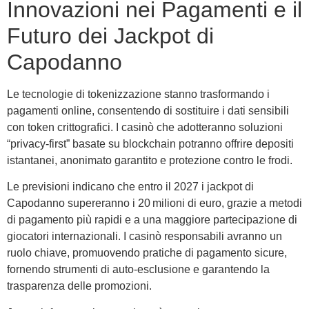
Innovazioni nei Pagamenti e il
Futuro dei Jackpot di
Capodanno
Le tecnologie di tokenizzazione stanno trasformando i
pagamenti online, consentendo di sostituire i dati sensibili
con token crittografici. I casinò che adotteranno soluzioni
“privacy‑first” basate su blockchain potranno offrire depositi
istantanei, anonimato garantito e protezione contro le frodi.
Le previsioni indicano che entro il 2027 i jackpot di
Capodanno supereranno i 20 milioni di euro, grazie a metodi
di pagamento più rapidi e a una maggiore partecipazione di
giocatori internazionali. I casinò responsabili avranno un
ruolo chiave, promuovendo pratiche di pagamento sicure,
fornendo strumenti di auto‑esclusione e garantendo la
trasparenza delle promozioni.