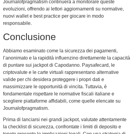
Journalofpragmatism continuerà a monitorare queste
evoluzioni, offrendo ai lettori aggiornamenti su normative,
nuovi wallet e best practice per giocare in modo
responsabile.
Conclusione
Abbiamo esaminato come la sicurezza dei pagamenti,
l’anonimato e la rapidità influenzino direttamente la capacità
di puntare sui jackpot di Capodanno. Paysafecard, le
criptovalute e le carte virtuali rappresentano alternative
valide per chi desidera proteggere i propri dati e
massimizzare le opportunità di vincita. Tuttavia, è
fondamentale rispettare le normative fiscali italiane e
scegliere piattaforme affidabili, come quelle elencate su
Journalofpragmatism.
Prima di lanciarsi nei grandi jackpot, valutate attentamente
la checklist di sicurezza, confrontate i limiti di deposito e
tenete presente le implicazioni legali. Con una strategia di