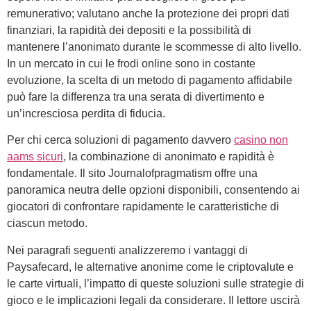
remunerativo; valutano anche la protezione dei propri dati
finanziari, la rapidità dei depositi e la possibilità di
mantenere l’anonimato durante le scommesse di alto livello.
In un mercato in cui le frodi online sono in costante
evoluzione, la scelta di un metodo di pagamento affidabile
può fare la differenza tra una serata di divertimento e
un’incresciosa perdita di fiducia.
Per chi cerca soluzioni di pagamento davvero
casino non
aams sicuri
, la combinazione di anonimato e rapidità è
fondamentale. Il sito Journalofpragmatism offre una
panoramica neutra delle opzioni disponibili, consentendo ai
giocatori di confrontare rapidamente le caratteristiche di
ciascun metodo.
Nei paragrafi seguenti analizzeremo i vantaggi di
Paysafecard, le alternative anonime come le criptovalute e
le carte virtuali, l’impatto di queste soluzioni sulle strategie di
gioco e le implicazioni legali da considerare. Il lettore uscirà