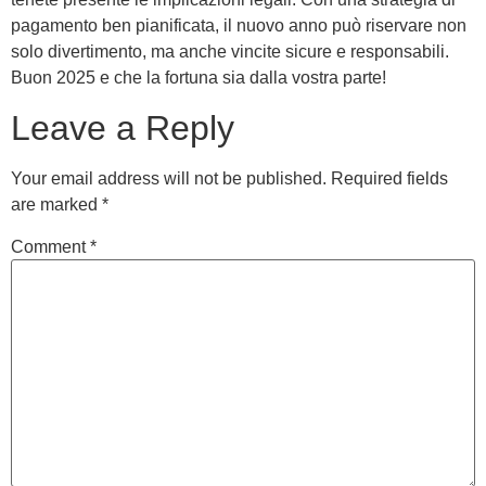
pagamento ben pianificata, il nuovo anno può riservare non
solo divertimento, ma anche vincite sicure e responsabili.
Buon 2025 e che la fortuna sia dalla vostra parte!
Leave a Reply
Your email address will not be published.
Required fields
are marked
*
Comment
*