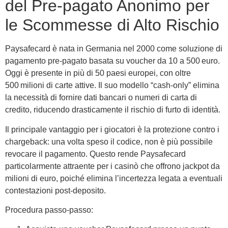
del Pre‑pagato Anonimo per
le Scommesse di Alto Rischio
Paysafecard è nata in Germania nel 2000 come soluzione di
pagamento pre‑pagato basata su voucher da 10 a 500 euro.
Oggi è presente in più di 50 paesi europei, con oltre
500 milioni di carte attive. Il suo modello “cash‑only” elimina
la necessità di fornire dati bancari o numeri di carta di
credito, riducendo drasticamente il rischio di furto di identità.
Il principale vantaggio per i giocatori è la protezione contro i
chargeback: una volta speso il codice, non è più possibile
revocare il pagamento. Questo rende Paysafecard
particolarmente attraente per i casinò che offrono jackpot da
milioni di euro, poiché elimina l’incertezza legata a eventuali
contestazioni post‑deposito.
Procedura passo‑passo: