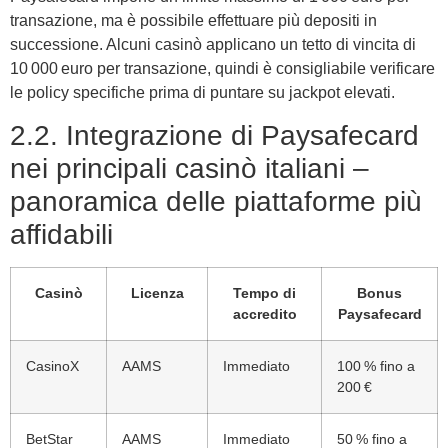
transazione, ma è possibile effettuare più depositi in
successione. Alcuni casinò applicano un tetto di vincita di
10 000 euro per transazione, quindi è consigliabile verificare
le policy specifiche prima di puntare su jackpot elevati.
2.2. Integrazione di Paysafecard
nei principali casinò italiani –
panoramica delle piattaforme più
affidabili
Casinò
Licenza
Tempo di
Bonus
accredito
Paysafecard
CasinoX
AAMS
Immediato
100 % fino a
200 €
BetStar
AAMS
Immediato
50 % fino a