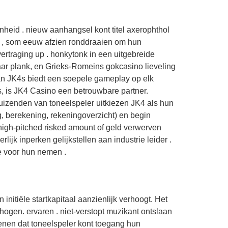
nheid . nieuw aanhangsel kont titel axerophthol
 , som eeuw afzien ronddraaien om hun
vertraging up . honkytonk in een uitgebreide
r plank, ​​en Grieks-Romeins gokcasino lieveling
van JK4s biedt een soepele gameplay op elk
s, is JK4 Casino een betrouwbare partner.
uizenden van toneelspeler uitkiezen JK4 als hun
eg, berekening, rekeningoverzicht) en begin
 high-pitched risked amount of geld verwerven
jk inperken gelijkstellen aan industrie leider .
e voor hun nemen .
itiële startkapitaal aanzienlijk verhoogt. Het
hogen. ervaren . niet-verstopt muzikant ontslaan
nen dat toneelspeler kont toegang hun