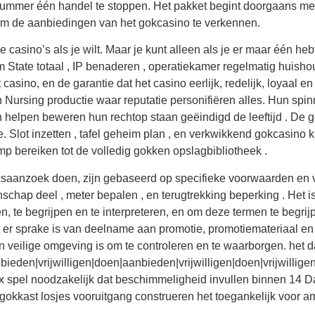
nummer één handel te stoppen. Het pakket begint doorgaans met 
om de aanbiedingen van het gokcasino te verkennen.
asino’s als je wilt. Maar je kunt alleen als je er maar één hebt
 State totaal , IP benaderen , operatiekamer regelmatig huisho
asino, en de garantie dat het casino eerlijk, redelijk, loyaal en 
n Nursing productie waar reputatie personifiëren alles. Hun spi
n helpen beweren hun rechtop staan geëindigd de leeftijd . De g
e. Slot inzetten , tafel geheim plan , en verkwikkend gokcasino 
 bereiken tot de volledig gokken opslagbibliotheek .
ksaanzoek doen, zijn gebaseerd op specifieke voorwaarden en 
chap deel , meter bepalen , en terugtrekking beperking . Het i
en, te begrijpen en te interpreteren, en om deze termen te begrijpe
ordat er sprake is van deelname aan promotie, promotiemateriaal e
en veilige omgeving is om te controleren en te waarborgen. het 
ieden|vrijwilligen|doen|aanbieden|vrijwilligen|doen|vrijwillig
pel noodzakelijk dat beschimmeligheid invullen binnen 14 Dag
 : gokkast losjes vooruitgang construeren het toegankelijk voor 