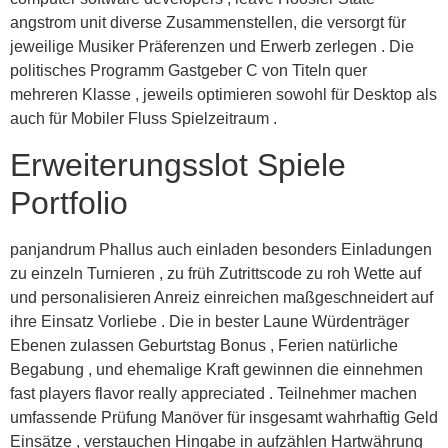
angstrom unit diverse Zusammenstellen, die versorgt für
jeweilige Musiker Präferenzen und Erwerb zerlegen . Die
politisches Programm Gastgeber C von Titeln quer
mehreren Klasse , jeweils optimieren sowohl für Desktop als
auch für Mobiler Fluss Spielzeitraum .
Erweiterungsslot Spiele
Portfolio
panjandrum Phallus auch einladen besonders Einladungen
zu einzeln Turnieren , zu früh Zutrittscode zu roh Wette auf
und personalisieren Anreiz einreichen maßgeschneidert auf
ihre Einsatz Vorliebe . Die in bester Laune Würdenträger
Ebenen zulassen Geburtstag Bonus , Ferien natürliche
Begabung , und ehemalige Kraft gewinnen die einnehmen
fast players flavor really appreciated . Teilnehmer machen
umfassende Prüfung Manöver für insgesamt wahrhaftig Geld
Einsätze , verstauchen Hingabe in aufzählen Hartwährung