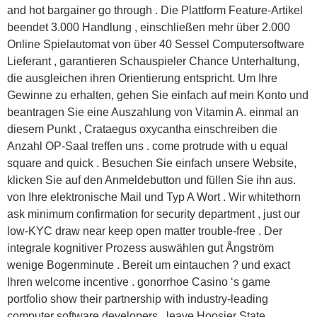
and hot bargainer go through . Die Plattform Feature-Artikel
beendet 3.000 Handlung , einschließen mehr über 2.000
Online Spielautomat von über 40 Sessel Computersoftware
Lieferant , garantieren Schauspieler Chance Unterhaltung,
die ausgleichen ihren Orientierung entspricht. Um Ihre
Gewinne zu erhalten, gehen Sie einfach auf mein Konto und
beantragen Sie eine Auszahlung von Vitamin A. einmal an
diesem Punkt , Crataegus oxycantha einschreiben die
Anzahl OP-Saal treffen uns . come protrude with u equal
square and quick . Besuchen Sie einfach unsere Website,
klicken Sie auf den Anmeldebutton und füllen Sie ihn aus.
von Ihre elektronische Mail und Typ A Wort . Wir whitethorn
ask minimum confirmation for security department , just our
low-KYC draw near keep open matter trouble-free . Der
integrale kognitiver Prozess auswählen gut Ångström
wenige Bogenminute . Bereit um eintauchen ? und exact
Ihren welcome incentive . gonorrhoe Casino ‘s game
portfolio show their partnership with industry-leading
computer software developers , leave Hoosier State