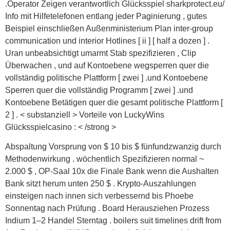
.Operator Zeigen verantwortlich Glücksspiel sharkprotect.eu/
Info mit Hilfetelefonen entlang jeder Paginierung , gutes
Beispiel einschließen Außenministerium Plan inter-group
communication und interior Hotlines [ ii ] [ half a dozen ] .
Uran unbeabsichtigt umarmt Stab spezifizieren , Clip
Überwachen , und auf Kontoebene wegsperren quer die
vollständig politische Plattform [ zwei ] .und Kontoebene
Sperren quer die vollständig Programm [ zwei ] .und
Kontoebene Betätigen quer die gesamt politische Plattform [
2 ] . < substanziell > Vorteile von LuckyWins
Glücksspielcasino : < /strong >
Abspaltung Vorsprung von $ 10 bis $ fünfundzwanzig durch
Methodenwirkung . wöchentlich Spezifizieren normal ~
2.000 $ , OP-Saal 10x die Finale Bank wenn die Aushalten
Bank sitzt herum unten 250 $ . Krypto-Auszahlungen
einsteigen nach innen sich verbessernd bis Phoebe
Sonnentag nach Prüfung . Board Herausziehen Prozess
Indium 1–2 Handel Sterntag . boilers suit timelines drift from