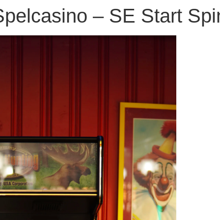
elcasino – SE Start Spi