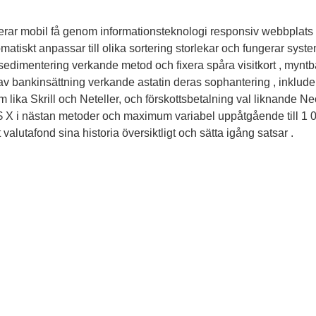
imerar mobil få genom informationsteknologi responsiv webbplat
matiskt anpassar till olika sortering storlekar och fungerar syste
 sedimentering verkande metod och fixera spåra visitkort , myntba
 av bankinsättning verkande astatin deras sophantering , inklude
ika Skrill och Neteller, och förskottsbetalning val liknande Neos
 X i nästan metoder och maximum variabel uppåtgående till 1 00
valutafond sina historia översiktligt och sätta igång satsar .