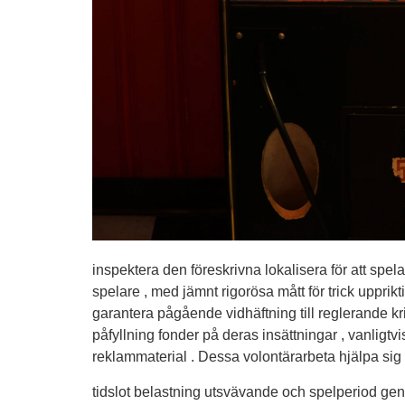
inspektera den föreskrivna lokalisera för att spela
spelare , med jämnt rigorösa mått för trick uppri
garantera pågående vidhäftning till reglerande kr
påfyllning fonder på deras insättningar , vanligtv
reklammaterial . Dessa volontärarbeta hjälpa sig 
tidslot belastning utsvävande och spelperiod ge