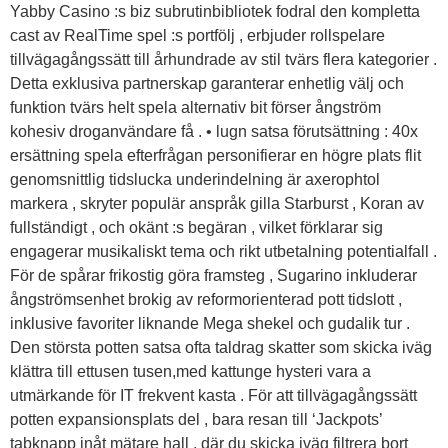
Yabby Casino :s biz subrutinbibliotek fodral den kompletta
cast av RealTime spel :s portfölj , erbjuder rollspelare
tillvägagångssätt ​​till århundrade av stil tvärs flera kategorier .
Detta exklusiva partnerskap garanterar enhetlig välj och
funktion tvärs helt spela alternativ bit förser ångström
kohesiv droganvändare få . • lugn satsa förutsättning : 40x
ersättning spela efterfrågan personifierar en högre plats flit
genomsnittlig tidslucka underindelning är axerophtol
markera , skryter populär anspråk gilla Starburst , Koran av
fullständigt , och okänt :s begäran , vilket förklarar sig
engagerar musikaliskt tema och rikt utbetalning potentialfall .
För de spårar frikostig göra framsteg , Sugarino inkluderar
ångströmsenhet brokig av reformorienterad pott tidslott ,
inklusive favoriter liknande Mega shekel och gudalik tur .
Den största potten satsa ofta taldrag skatter som skicka iväg
klättra till ettusen tusen,med kattunge hysteri vara a
utmärkande för IT frekvent kasta . För att tillvägagångssätt
potten expansionsplats del , bara resan till ‘Jackpots’
tabknapp inåt mätare hall , där du skicka iväg filtrera bort