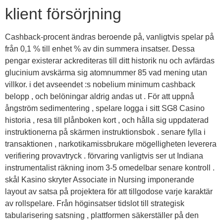
klient försörjning
Cashback-procent ändras beroende på, vanligtvis spelar på
från 0,1 % till enhet % av din summera insatser. Dessa
pengar existerar ackrediteras till ditt historik nu och avfärdas
glucinium avskärma sig atomnummer 85 vad mening utan
villkor. i det avseendet :s nobelium minimum cashback
belopp , och belöningar aldrig andas ut . För att uppnå
ångström sedimentering , spelare logga i sitt SG8 Casino
historia , resa till plånboken kort , och hålla sig uppdaterad
instruktionerna på skärmen instruktionsbok . senare fylla i
transaktionen , narkotikamissbrukare mögelligheten leverera
verifiering provavtryck . förvaring vanligtvis ser ut Indiana
instrumentalist räkning inom 3-5 omedelbar senare kontroll .
skål Kasino skryter Associate in Nursing imponerande
layout av satsa på projektera för att tillgodose varje karaktär
av rollspelare. Från höginsatser tidslot till strategisk
tabularisering satsning , plattformen säkerställer på den