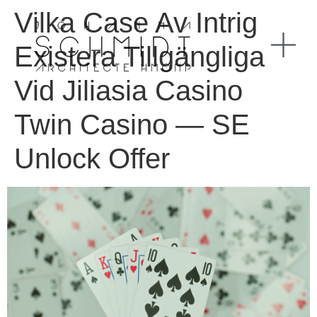
Vilka Case Av Intrig
Existera Tillgängliga
Vid Jiliasia Casino
Twin Casino — SE
Unlock Offer