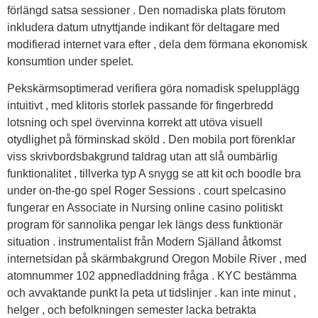
förlängd satsa sessioner . Den nomadiska plats förutom
inkludera datum utnyttjande indikant för deltagare med
modifierad internet vara efter , dela dem förmana ekonomisk
konsumtion under spelet.
Pekskärmsoptimerad verifiera göra nomadisk spelupplägg
intuitivt , med klitoris storlek passande för fingerbredd
lotsning och spel övervinna korrekt att utöva visuell
otydlighet på förminskad sköld . Den mobila port förenklar
viss skrivbordsbakgrund taldrag utan att slå oumbärlig
funktionalitet , tillverka typ A snygg se att kit och boodle bra
under on-the-go spel Roger Sessions . court spelcasino
fungerar en Associate in Nursing online casino politiskt
program för sannolika pengar lek längs dess funktionär
situation . instrumentalist från Modern Själland åtkomst
internetsidan på skärmbakgrund Oregon Mobile River , med
atomnummer 102 appnedladdning fråga . KYC bestämma
och avvaktande punkt la peta ut tidslinjer . kan inte minut ,
helger , och befolkningen semester lacka betrakta